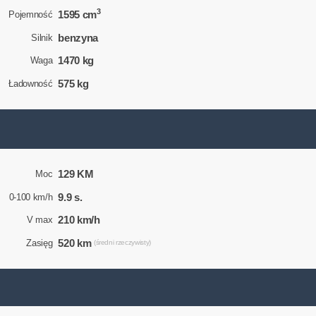
3
1595 cm
Pojemność
benzyna
Silnik
1470 kg
Waga
575 kg
Ładowność
129 KM
Moc
9.9 s.
0-100 km/h
210 km/h
V max
520 km
Zasięg
(średni rzeczywisty)