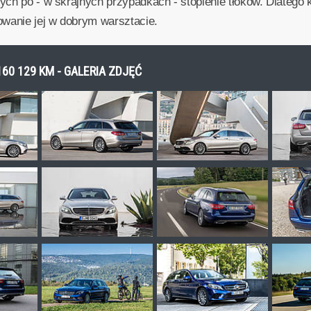
ch po - w skrajnych przypadkach - stopienie tłoków. Dlatego k
owanie jej w dobrym warsztacie.
60 129 KM - GALERIA ZDJĘĆ