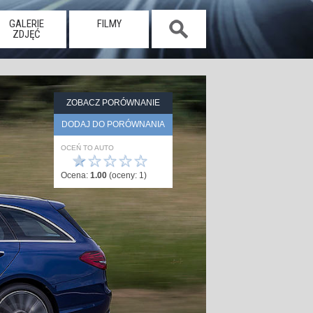
GALERIE
FILMY
ZDJĘĆ
ZOBACZ PORÓWNANIE
DODAJ DO PORÓWNANIA
OCEŃ TO AUTO
★
☆
☆
☆
☆
Ocena:
1.00
(oceny:
1
)