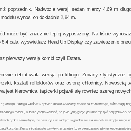
 niż poprzednik. Nadwozie wersji sedan mierzy 4,69 m dłu
 modelu wynosi on dokładnie 2,84 m.
d może być znacznie lepiej wyposażony. Na liście wyposaże
 lub 8,4 cala, wyświetlacz Head Up Display czy zawieszenie pn
z pierwszy wersję kombi czyli Estate.
ewie debiutowała wersja po liftingu. Zmiany stylistyczne 
zaki, kształt reflektorów oraz osłonę chłodnicy. Nowością s
a jest kierownica, tapicerki pojawił się również szereg now
emocje. Dlatego właśnie w opisach modeli kładziemy nacisk na te informacje, które mogą przyd
terki danego modelu, a także podpowiedzieć, na jakie „przygody” powinniśmy być przygotowani 
nalizach rynku. Pamiętajcie, że nasz opis w żadnym wypadku nie ma na celu bezkrytycznego w
kulacji kosztów. Zawsze trzeba mieć bowiem na uwadze to, że cena zakupu używanego pojazdu jes