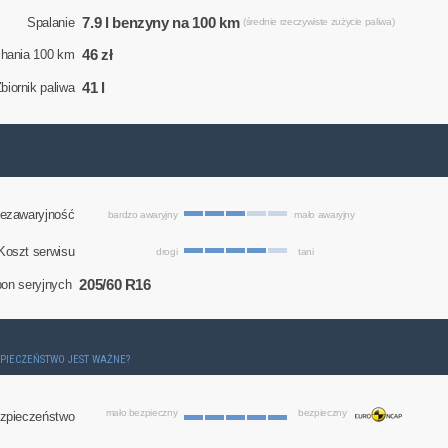
7.9 l benzyny na 100 km
Spalanie
(średnie rzeczywiste zużycie paliwa)
46 zł
chania 100 km
41 l
biornik paliwa
ezawaryjność
bardzo awaryjny
mało awaryjny
Koszt serwisu
drogi
tani
205/60 R16
on seryjnych
ZPIECZEŃSTWO JEST WAŻNE?
mało bezpieczny
bezpieczny
zpieczeństwo