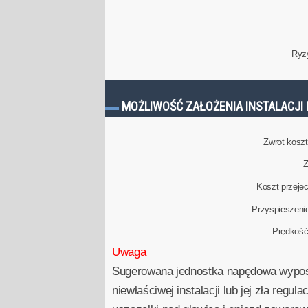
Ryz
MOŻLIWOŚĆ ZAŁOŻENIA INSTALACJI 
Zwrot kosztu
Z
Koszt przeje
Przyspieszeni
Prędkoś
Uwaga
Sugerowana jednostka napędowa wyposaż
niewłaściwej instalacji lub jej zła reg