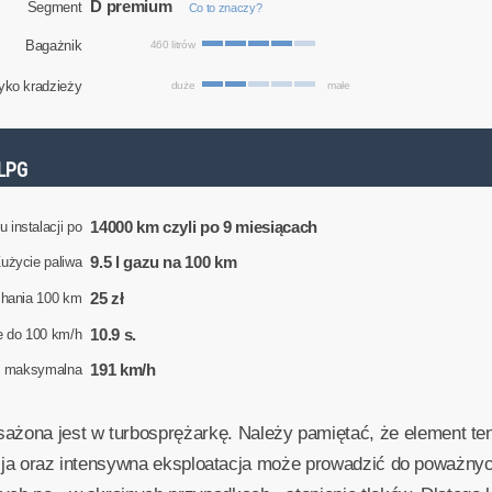
D premium
Segment
Co to znaczy?
Bagażnik
460 litrów
yko kradzieży
duże
małe
LPG
14000 km czyli po 9 miesiącach
 instalacji po
9.5 l gazu na 100 km
użycie paliwa
25 zł
chania 100 km
10.9 s.
e do 100 km/h
191 km/h
ć maksymalna
ona jest w turbosprężarkę. Należy pamiętać, że element ten 
ulacja oraz intensywna eksploatacja może prowadzić do poważny