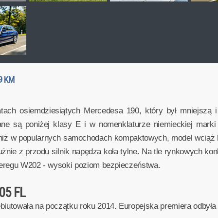
9 KM
tach osiemdziesiątych Mercedesa 190, który był mniejszą 
e są poniżej klasy E i w nomenklaturze niemieckiej marki o
e niż w popularnych samochodach kompaktowych, model wciąż b
żnie z przodu silnik napędza koła tylne. Na tle rynkowych k
szeregu W202 - wysoki poziom bezpieczeństwa.
05 FL
iutowała na początku roku 2014. Europejska premiera odbyła