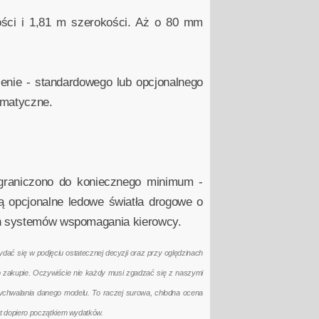
gości i 1,81 m szerokości. Aż o 80 mm
nie - standardowego lub opcjonalnego
eumatyczne.
ograniczono do koniecznego minimum -
ą opcjonalne ledowe światła drogowe o
ych systemów wspomagania kierowcy.
ać się w podjęciu ostatecznej decyzji oraz przy oględzinach
po zakupie. Oczywiście nie każdy musi zgadzać się z naszymi
ychwalania danego modelu. To raczej surowa, chłodna ocena
t dopiero początkiem wydatków.