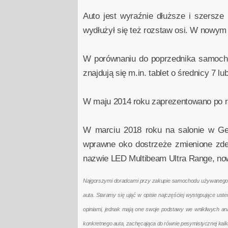
Auto jest wyraźnie dłuższe i szersze
wydłużył się też rozstaw osi. W nowym
W porównaniu do poprzednika samochó
znajdują się m.in. tablet o średnicy 7
W maju 2014 roku zaprezentowano po ra
W marciu 2018 roku na salonie w Gen
wprawne oko dostrzeże zmienione zder
nazwie LED Multibeam Ultra Range, now
Najgorszymi doradcami przy zakupie samochodu używanego są 
auta. Staramy się ująć w opisie najczęściej występujące us
opiniami, jednak mają one swoje podstawy we wnikliwych a
konkretnego auta, zachęcająca do równie pesymistycznej kal