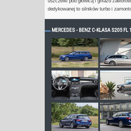
uszczelki pod głowicą i gniazd zaworowy
dedykowanej to silników turbo i zamont
MERCEDES - BENZ C-KLASA S205 FL 1