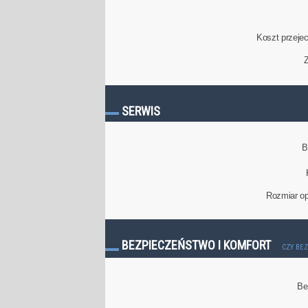
Koszt przeje
Z
SERWIS
B
Rozmiar op
BEZPIECZEŃSTWO I KOMFORT
CZY BE
Be