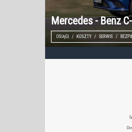
Mercedes - Benz C
OSIĄGI
KOSZTY
SERWIS
BEZP
Ś
Do