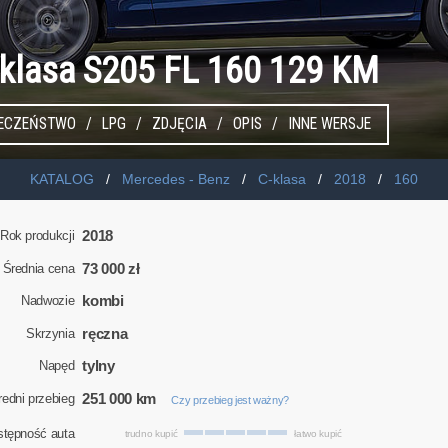
-klasa S205 FL 160 129 KM
IECZEŃSTWO
LPG
ZDJĘCIA
OPIS
INNE WERSJE
KATALOG
Mercedes - Benz
C-klasa
2018
160
2018
Rok produkcji
73 000 zł
Średnia cena
kombi
Nadwozie
ręczna
Skrzynia
tylny
Napęd
251 000 km
redni przebieg
Czy przebieg jest ważny?
stępność auta
trudno kupić
łatwo kupić