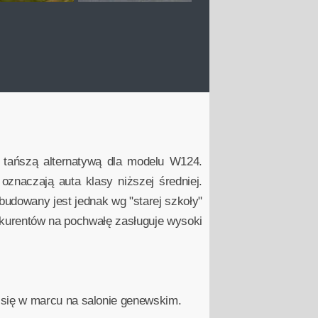
i tańszą alternatywą dla modelu W124.
znaczają auta klasy niższej średniej.
udowany jest jednak wg "starej szkoły"
onkurentów na pochwałę zasługuje wysoki
 się w marcu na salonie genewskim.