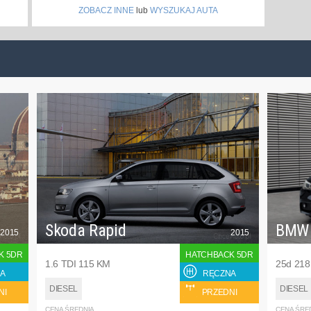
ZOBACZ INNE
lub
WYSZUKAJ AUTA
Skoda Rapid
BMW
2015
2015
K 5DR
HATCHBACK 5DR
1.6 TDI 115 KM
25d 21
A
RĘCZNA
DIESEL
DIESEL
NI
PRZEDNI
CENA ŚREDNIA
CENA ŚRE