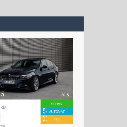
 5
2015
SEDAN
8 KM
AUTOMAT
4X4
DNIA