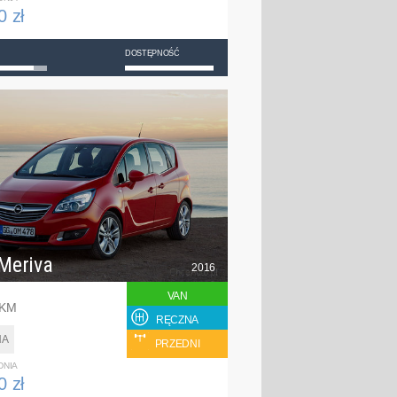
0 zł
DOSTĘPNOŚĆ
Meriva
2016
VAN
 KM
RĘCZNA
NA
PRZEDNI
DNIA
0 zł