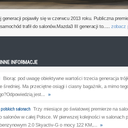
j generacji pojawiły się w czerwcu 2013 roku. Publiczna premi
amochód trafił do salonów.Mazda3 III generacji to.....
zobacz 
- INNE INFORMACJE
I
Biorąc pod uwagę obiektywne wartości trzecia generacja trój
e średniej. Ma przeciętne osiągi i ciasny bagażnik, a mimo te
o?Odpowiedzią jest...
»
polskich salonach
Trzy miesiące po światowej premierze na sal
 do salonów w całej Polsce. W pierwszej kolejności w salonach 
 benzynowym 2.0 Skyactiv-G o mocy 122 KM,...
»