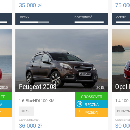
35 000 zł
75 00
OCENY
DOSTĘPNOŚĆ
OCENY
Peugeot 2008
Opel 
2016
2015
LET
CROSSOVER
1.6 BlueHDI 100 KM
1.4 100
A
RĘCZNA
DIESEL
BENZY
Y
PRZEDNI
CENA ŚREDNIA
CENA ŚRE
36 000 zł
30 00