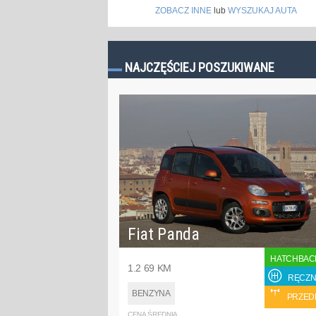
ZOBACZ INNE
lub
WYSZUKAJ AUTA
NAJCZĘŚCIEJ POSZUKIWANE
Fiat Panda
HATCHBAC
1.2 69 KM
RĘCZN
BENZYNA
PRZED
CENA ŚREDNIA