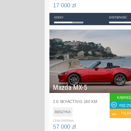
17 000 zł
OCENY
DOSTĘPNOŚĆ
Mazda MX-5
KABRIO
2.0 SKYACTIV-G 160 KM
RĘCZN
BENZYNA
TYLN
CENA ŚREDNIA
57 000 zł