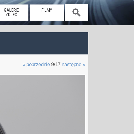
GALERIE
FILMY
ZDJĘĆ
« poprzednie
9/17
następne »