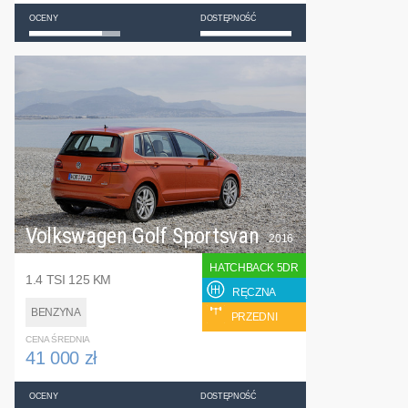
OCENY
DOSTĘPNOŚĆ
Volkswagen Golf Sportsvan
2016
HATCHBACK 5DR
1.4 TSI 125 KM
RĘCZNA
BENZYNA
PRZEDNI
CENA ŚREDNIA
41 000 zł
OCENY
DOSTĘPNOŚĆ