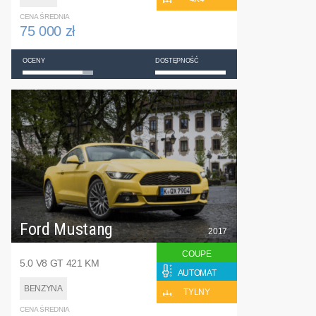
CENA ŚREDNIA
75 000 zł
OCENY
DOSTĘPNOŚĆ
Ford Mustang
2017
COUPE
5.0 V8 GT 421 KM
AUTOMAT
BENZYNA
TYLNY
CENA ŚREDNIA