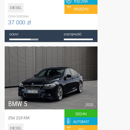
RĘCZNA
DIESEL
PRZEDNI
CENA ŚREDNIA
37 000 zł
OCENY
DOSTĘPNOŚĆ
BMW 5
2015
SEDAN
25d 218 KM
AUTOMAT
DIESEL
4X4