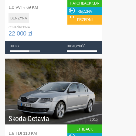
HATCHBACK 5DR
1.0 VVT-i 69 KM
RĘCZNA
BENZYNA
PRZEDNI
CENA ŚREDNIA
22 000 zł
OCENY
DOSTĘPNOŚĆ
Skoda Octavia
2015
LIFTBACK
1.6 TDI 110 KM