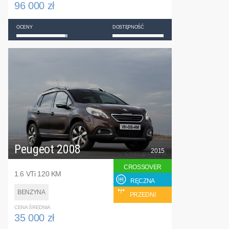
96 000 zł
OCENY
DOSTĘPNOŚĆ
Peugeot 2008
2015
CROSSOVER
1.6 VTi 120 KM
RĘCZNA
BENZYNA
PRZEDNI
CENA ŚREDNIA
35 000 zł