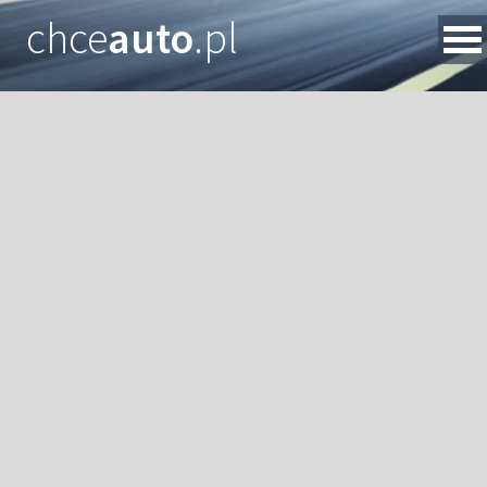
chce
auto
.pl