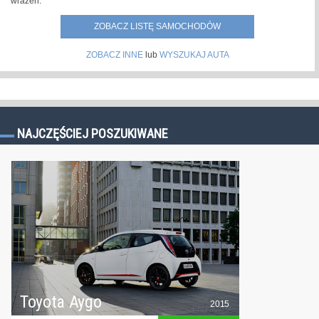
wrażeń.
ZOBACZ LISTĘ SAMOCHODÓW
ZOBACZ INNE
lub
WYSZUKAJ AUTA
NAJCZĘŚCIEJ POSZUKIWANE
Toyota Aygo
2015