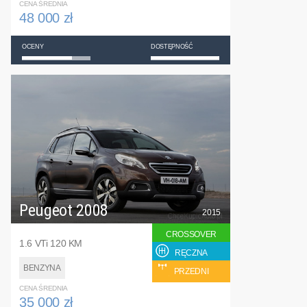
CENA ŚREDNIA
48 000 zł
OCENY
DOSTĘPNOŚĆ
Peugeot 2008
2015
CROSSOVER
1.6 VTi 120 KM
RĘCZNA
BENZYNA
PRZEDNI
CENA ŚREDNIA
35 000 zł