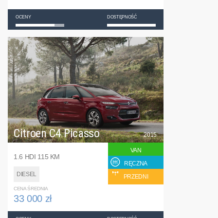
OCENY
DOSTĘPNOŚĆ
Citroen C4 Picasso
2015
VAN
1.6 HDI 115 KM
RĘCZNA
DIESEL
PRZEDNI
CENA ŚREDNIA
33 000 zł