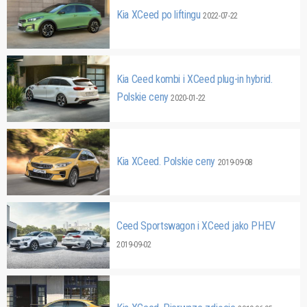
Kia XCeed po liftingu
2022-07-22
Kia Ceed kombi i XCeed plug-in hybrid.
Polskie ceny
2020-01-22
Kia XCeed. Polskie ceny
2019-09-08
Ceed Sportswagon i XCeed jako PHEV
2019-09-02