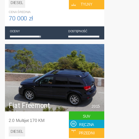
DIESEL
TYLNY
CENA ŚREDNIA
70 000 zł
OCENY
DOSTĘPNOŚĆ
Fiat Freemont
2015
SUV
2.0 Multijet 170 KM
RĘCZNA
DIESEL
PRZEDNI