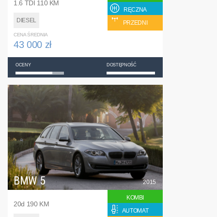
1.6 TDI 110 KM
RĘCZNA
DIESEL
PRZEDNI
CENA ŚREDNIA
43 000 zł
OCENY
DOSTĘPNOŚĆ
BMW 5
2015
KOMBI
20d 190 KM
AUTOMAT