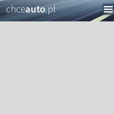
chce
auto
.pl