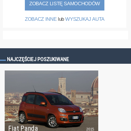
ZOBACZ LISTĘ SAMOCHODÓW
ZOBACZ INNE
lub
WYSZUKAJ AUTA
NAJCZĘŚCIEJ POSZUKIWANE
Fiat Panda
2015