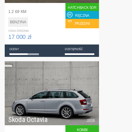
HATCHBACK 5DR
1.2 69 KM
RĘCZNA
BENZYNA
PRZEDNI
CENA ŚREDNIA
17 000 zł
OCENY
DOSTĘPNOŚĆ
Skoda Octavia
2016
KOMBI