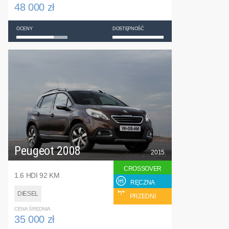
48 000 zł
OCENY
DOSTĘPNOŚĆ
Peugeot 2008
2015
CROSSOVER
1.6 HDI 92 KM
RĘCZNA
DIESEL
PRZEDNI
CENA ŚREDNIA
35 000 zł