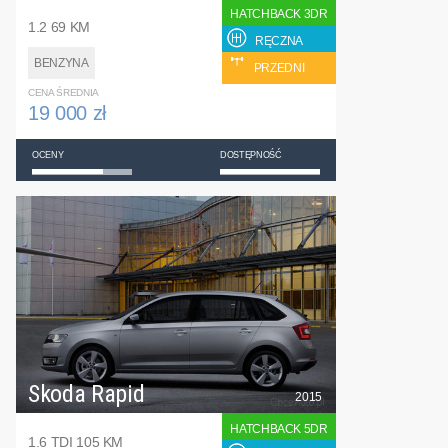
HATCHBACK 3DR
1.2 69 KM
RĘCZNA
BENZYNA
PRZEDNI
CENA ŚREDNIA
19 000 zł
OCENY
DOSTĘPNOŚĆ
Skoda Rapid
2015
HATCHBACK 5DR
1.6 TDI 105 KM