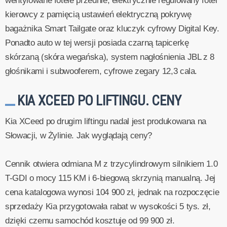
wentylowane fotele przednie, elektrycznie regulowany fotel
kierowcy z pamięcią ustawień elektryczną pokrywę
bagażnika Smart Tailgate oraz kluczyk cyfrowy Digital Key.
Ponadto auto w tej wersji posiada czarną tapicerkę
skórzaną (skóra wegańska), system nagłośnienia JBL z 8
głośnikami i subwooferem, cyfrowe zegary 12,3 cala.
KIA XCEED PO LIFTINGU. CENY
Kia XCeed po drugim liftingu nadal jest produkowana na
Słowacji, w Żylinie. Jak wyglądają ceny?
Cennik otwiera odmiana M z trzycylindrowym silnikiem 1.0
T-GDI o mocy 115 KM i 6-biegową skrzynią manualną. Jej
cena katalogowa wynosi 104 900 zł, jednak na rozpoczęcie
sprzedaży Kia przygotowała rabat w wysokości 5 tys. zł,
dzięki czemu samochód kosztuje od 99 900 zł.