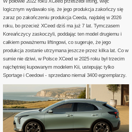
W połowie 2022 roku XCeed przeszedł lifting, więc
logicznym wydawało się, że jego produkcja zakończy się
zaraz po zakończeniu produkcja Ceeda, najdalej w 2026
roku, bo przecież XCeed dziś ma już 7 lat. Tymczasem
Koreańczycy zaskoczyli, poddając ten model drugiemu i
całkiem poważnemu liftingowi, co sugeruje, że jego
produkcja zostanie utrzymana jeszcze przez kilka lat. Co w
sumie nie dziwi, w Polsce XCeed w 2025 roku był trzecim
najchętniej kupowanym modelem Kii, ustepując tylko
Sportage i Ceedowi - sprzedano niemal 3400 egzemplarzy.