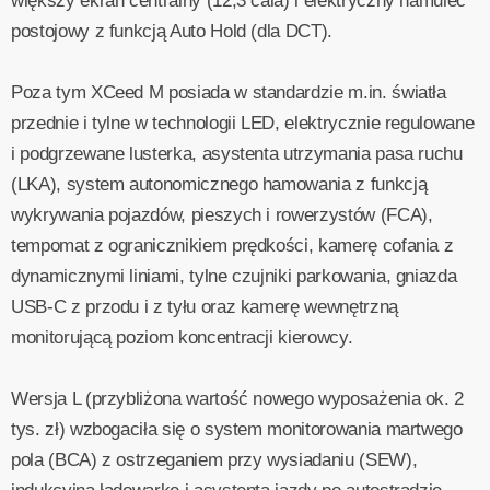
większy ekran centralny (12,3 cala) i elektryczny hamulec
postojowy z funkcją Auto Hold (dla DCT).
Poza tym XCeed M posiada w standardzie m.in. światła
przednie i tylne w technologii LED, elektrycznie regulowane
i podgrzewane lusterka, asystenta utrzymania pasa ruchu
(LKA), system autonomicznego hamowania z funkcją
wykrywania pojazdów, pieszych i rowerzystów (FCA),
tempomat z ogranicznikiem prędkości, kamerę cofania z
dynamicznymi liniami, tylne czujniki parkowania, gniazda
USB-C z przodu i z tyłu oraz kamerę wewnętrzną
monitorującą poziom koncentracji kierowcy.
Wersja L (przybliżona wartość nowego wyposażenia ok. 2
tys. zł) wzbogaciła się o system monitorowania martwego
pola (BCA) z ostrzeganiem przy wysiadaniu (SEW),