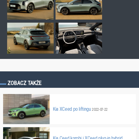
ZOBACZ TAKŻE
Kia XCeed po liftingu
2022-07-22
Kia Ceed kombi i XCeed plug-in hybrid.