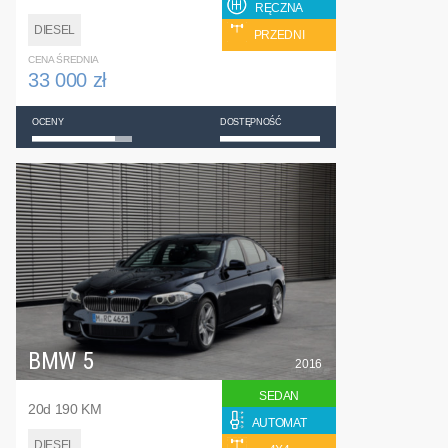
RĘCZNA
DIESEL
PRZEDNI
CENA ŚREDNIA
33 000 zł
OCENY
DOSTĘPNOŚĆ
BMW 5
2016
SEDAN
20d 190 KM
AUTOMAT
DIESEL