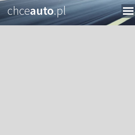
chce
auto
.pl