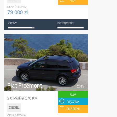
4X4
CENA ŚREDNIA
79 000 zł
OCENY
DOSTĘPNOŚĆ
Fiat Freemont
2015
SUV
2.0 Multijet 170 KM
RĘCZNA
DIESEL
PRZEDNI
CENA ŚREDNIA