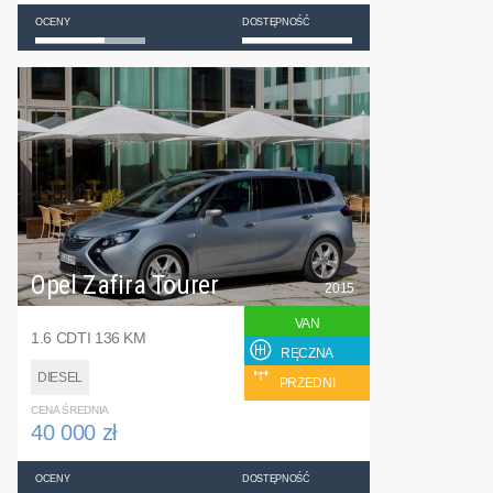
OCENY
DOSTĘPNOŚĆ
Opel Zafira Tourer
2015
VAN
1.6 CDTI 136 KM
RĘCZNA
DIESEL
PRZEDNI
CENA ŚREDNIA
40 000 zł
OCENY
DOSTĘPNOŚĆ