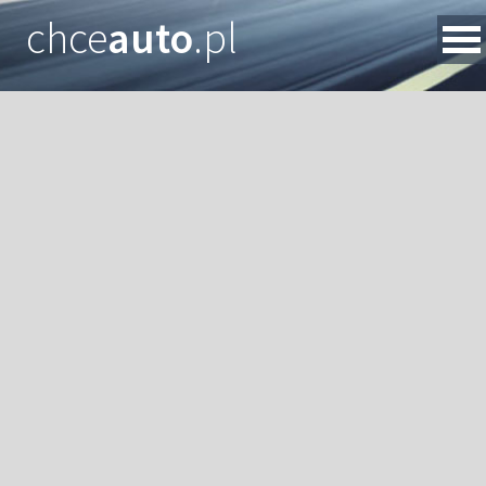
chce
auto
.pl