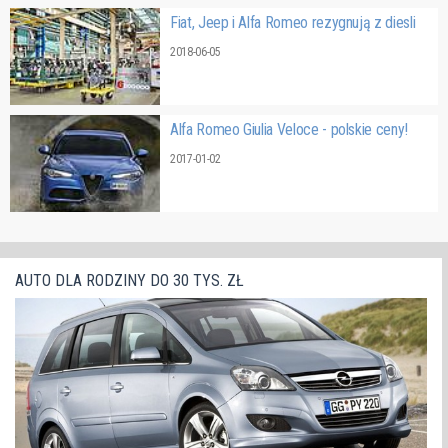
Fiat, Jeep i Alfa Romeo rezygnują z diesli
2018-06-05
Alfa Romeo Giulia Veloce - polskie ceny!
2017-01-02
AUTO DLA RODZINY DO 30 TYS. ZŁ