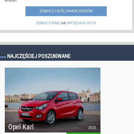
wrażeń.
ZOBACZ LISTĘ SAMOCHODÓW
ZOBACZ INNE
lub
WYSZUKAJ AUTA
NAJCZĘŚCIEJ POSZUKIWANE
Opel Karl
2015