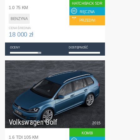
HATCHBACK 5DR
1.0 75 KM
RĘCZNA
BENZYNA
PRZEDNI
CENA ŚREDNIA
18 000 zł
OCENY
DOSTĘPNOŚĆ
Volkswagen Golf
2015
KOMBI
1.6 TDI 105 KM