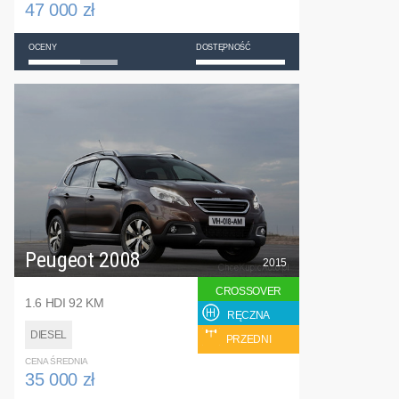
47 000 zł
OCENY
DOSTĘPNOŚĆ
Peugeot 2008
2015
CROSSOVER
1.6 HDI 92 KM
RĘCZNA
DIESEL
PRZEDNI
CENA ŚREDNIA
35 000 zł