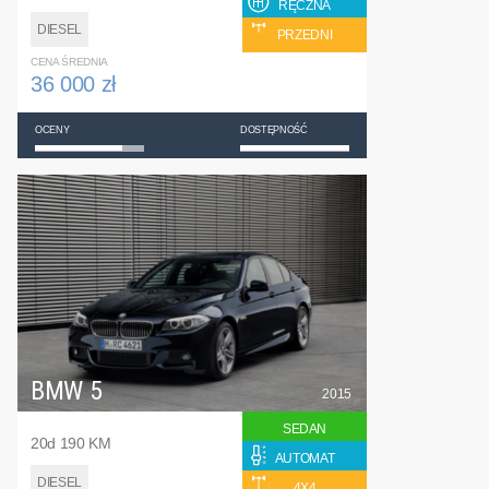
RĘCZNA
DIESEL
PRZEDNI
CENA ŚREDNIA
36 000 zł
OCENY
DOSTĘPNOŚĆ
BMW 5
2015
SEDAN
20d 190 KM
AUTOMAT
DIESEL
4X4