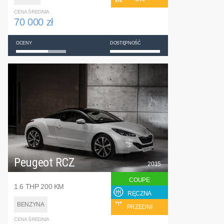
CENA ŚREDNIA
70 000 zł
OCENY
DOSTĘPNOŚĆ
Peugeot RCZ
2015
COUPE
1.6 THP 200 KM
RĘCZNA
BENZYNA
PRZEDNI
CENA ŚREDNIA