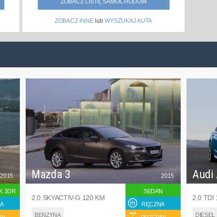
ZOBACZ LISTĘ SAMOCHODÓW
ZOBACZ INNE
lub
WYSZUKAJ AUTA
Mazda 3
Audi
2015
2015
K 3DR
SEDAN
2.0 SKYACTIV-G 120 KM
2.0 TDI
A
RĘCZNA
BENZYNA
DIESEL