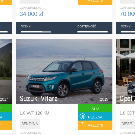
NI
PRZEDNI
CENA ŚREDNIA
CENA ŚRE
34 000 zł
70 00
OCENY
DOSTĘPNOŚĆ
OCENY
Suzuki Vitara
Opel 
2017
2015
E
SUV
1.6 VVT 120 KM
1.6 CDT
A
RĘCZNA
BENZYNA
DIESEL
Y
PRZEDNI
CENA ŚREDNIA
CENA ŚRE