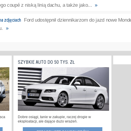
go coupé z niską linią dachu, a także jako...
»
a zdjęciach
Ford udostępnił dziennikarzom do jazd nowe Monde
u.
»
SZYBKIE AUTO DO 50 TYS. ZŁ
jsca
Dobre osiągi, tanie w zakupie, raczej drogie w
eksploatacji, ale dające dużo wrażeń.