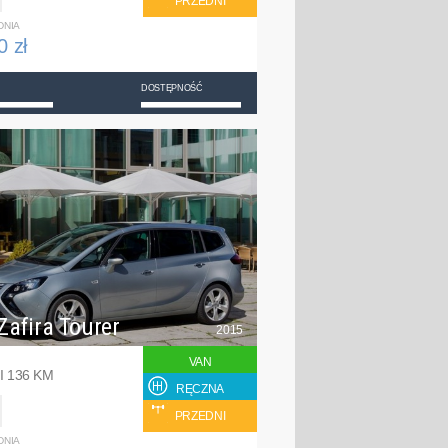
PRZEDNI
DNIA
0 zł
DOSTĘPNOŚĆ
Zafira Tourer
2015
VAN
I 136 KM
RĘCZNA
PRZEDNI
DNIA