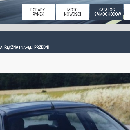
PORADY I
MOTO
KATALOG
RYNEK
NOWOŚCI
SAMOCHODÓW
IA:
RĘCZNA
| NAPĘD:
PRZEDNI