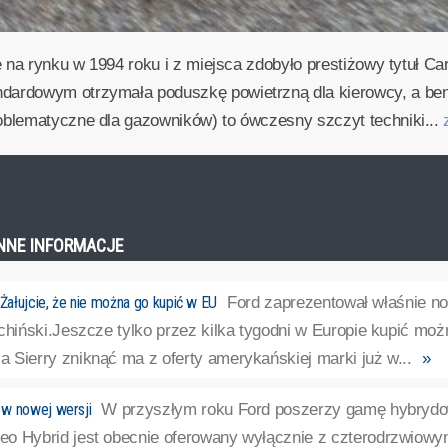
 na rynku w 1994 roku i z miejsca zdobyło prestiżowy tytuł Ca
ardowym otrzymała poduszkę powietrzną dla kierowcy, a benz
blematyczne dla gazowników) to ówczesny szczyt techniki...
INNE INFORMACJE
ałujcie, że nie można go kupić w EU
Ford zaprezentował właśnie no
 chiński.Jeszcze tylko przez kilka tygodni w Europie kupić mo
 Sierry zniknąć ma z oferty amerykańskiej marki już w...
»
w nowej wersji
W przyszłym roku Ford poszerzy gamę hybrydo
o Hybrid jest obecnie oferowany wyłącznie z czterodrzwiowym