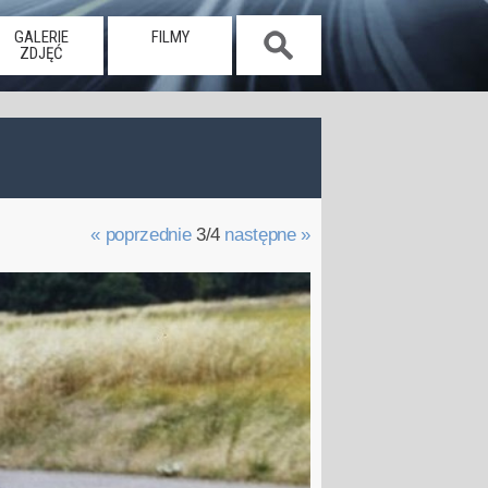
GALERIE
FILMY
ZDJĘĆ
« poprzednie
3/4
następne »