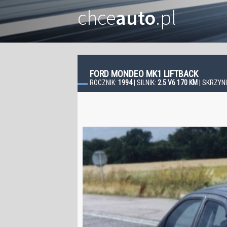
chce
auto
.pl
FORD MONDEO MK1 LIFTBACK
ROCZNIK:
1994
| SILNIK:
2.5 V6 170 KM
| SKRZYN