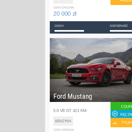
PRZED
CENA ŚREDNIA
20 000 zł
OCENY
DOSTĘPNOŚĆ
Ford Mustang
COUP
5.0 V8 GT 421 KM
RĘCZN
BENZYNA
TYLN
CENA ŚREDNIA