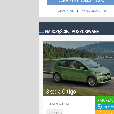
ZOBACZ LISTĘ SAMOCHODÓW
ZOBACZ INNE
lub
WYSZUKAJ AUTA
NAJCZĘŚCIEJ POSZUKIWANE
Skoda Citigo
HATCHBAC
1.0 MPI 60 KM
RĘCZN
BENZYNA