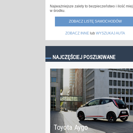
Najważniejsze zalety to bezpieczeństwo i ilość mie
w środku.
ZOBACZ LISTĘ SAMOCHODÓW
ZOBACZ INNE
lub
WYSZUKAJ AUTA
NAJCZĘŚCIEJ POSZUKIWANE
Toyota Aygo