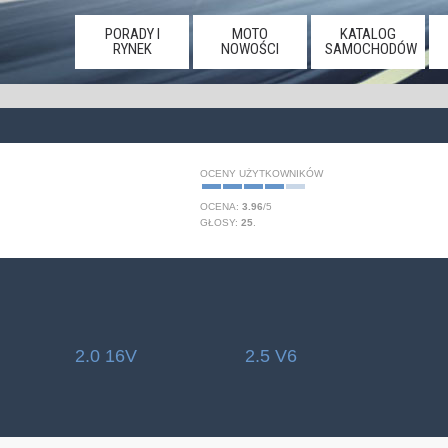
PORADY I
MOTO
KATALOG
RYNEK
NOWOŚCI
SAMOCHODÓW
OCENY UŻYTKOWNIKÓW
OCENA:
3.96
/
5
GŁOSY:
25
.
2.0 16V
2.5 V6