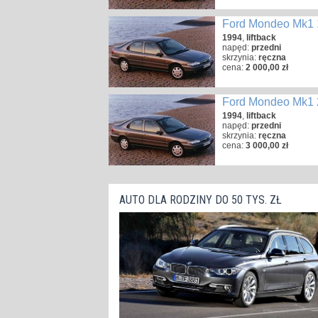
Ford Mondeo Mk1 
1994
,
liftback
napęd:
przedni
skrzynia:
ręczna
cena:
2 000,00 zł
Ford Mondeo Mk1 
1994
,
liftback
napęd:
przedni
skrzynia:
ręczna
cena:
3 000,00 zł
AUTO DLA RODZINY DO 50 TYS. ZŁ