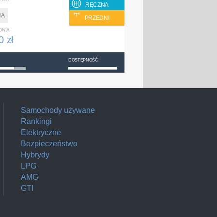
RĘCZNA
NA
PRZEDNI
DNIA
0 zł
DOSTĘPNOŚĆ
Samochody używane
Rankingi
Elektryczne
Bezpieczeństwo
Hybrydy
LPG
AMG
GTI