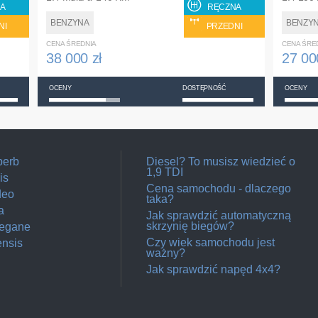
A
RĘCZNA
BENZYNA
BENZY
NI
PRZEDNI
CENA ŚREDNIA
CENA ŚRE
38 000 zł
27 00
OCENY
DOSTĘPNOŚĆ
OCENY
perb
Diesel? To musisz wiedzieć o
1,9 TDI
is
Cena samochodu - dlaczego
deo
taka?
a
Jak sprawdzić automatyczną
skrzynię biegów?
Megane
Czy wiek samochodu jest
ensis
ważny?
Jak sprawdzić napęd 4x4?