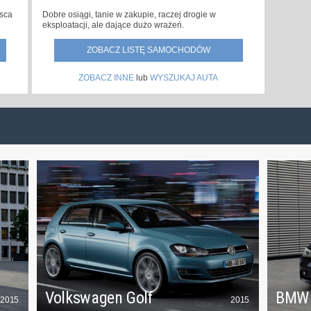
jsca
Dobre osiągi, tanie w zakupie, raczej drogie w
eksploatacji, ale dające dużo wrażeń.
ZOBACZ LISTĘ SAMOCHODÓW
ZOBACZ INNE
lub
WYSZUKAJ AUTA
Volkswagen Golf
BMW
2015
2015