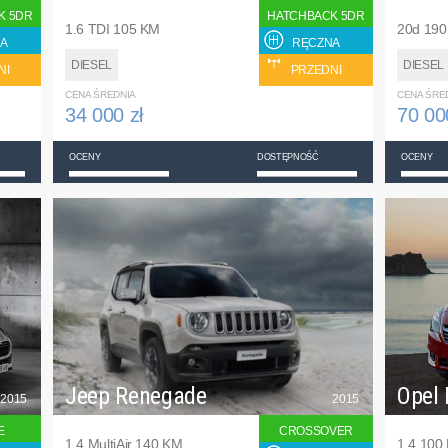
K 5DR
HATCHBACK 5DR
1.6 TDI 105 KM
20d 19
A
RĘCZNA
DIESEL
DIESEL
NI
PRZEDNI
CENA ŚREDNIA
CENA ŚRE
34 000 zł
70 00
OCENY
DOSTĘPNOŚĆ
OCENY
Jeep Renegade
Opel 
2015
2015
E
CROSSOVER
1.4 MultiAir 140 KM
1.4 100