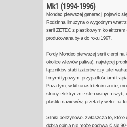
Mk1 (1994-1996)
Mondeo pierwszej generacji pojawiło się
Rodzinna limuzyna o wygodnym wnętrzu
serii ZETEC z plastikowym kolektorem 
produkowana była do roku 1997.
Fordy Mondeo pierwszej serii cierpi na 
okolice wlewów paliwa), najwięcej pr
łączników stabilizatorów czy tulei wah
Innymi typowymi przypadłościami trapi
Poza tym, w kilkunastoletnim aucie, mo
strony elektrycznie sterowanych szyb, 
plastiki nawiewów, przetarty welur na fo
Silniki benzynowe, zwłaszcza te, które 
dobrą opinią nie może pochwalić się 90-