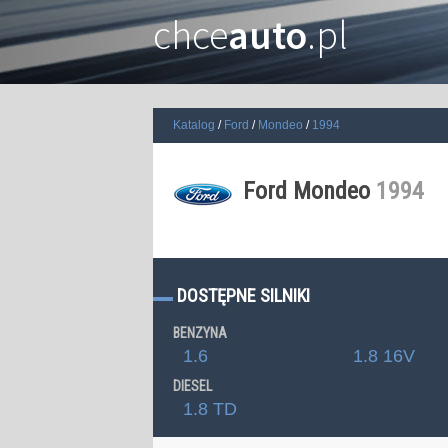
chce
auto
.pl
Katalog
Ford
Mondeo
1994
Ford Mondeo
1994
DOSTĘPNE SILNIKI
BENZYNA
1.6
1.8 16V
DIESEL
1.8 TD