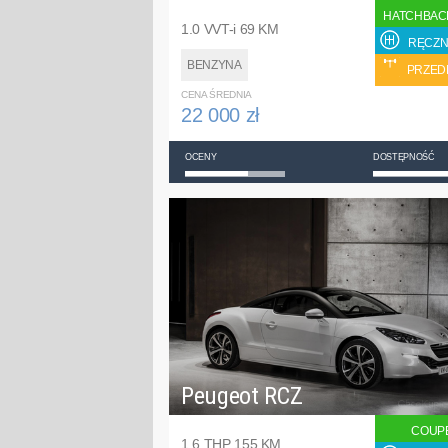
HATCHBAC
1.0 VVT-i 69 KM
RĘCZN
BENZYNA
PRZED
CENA ŚREDNIA
22 000 zł
OCENY
DOSTĘPNOŚĆ
Peugeot RCZ
COUP
1.6 THP 155 KM