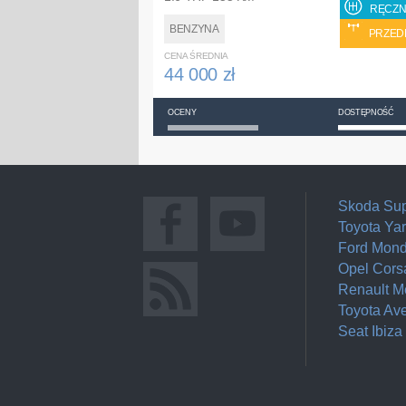
RĘCZN
BENZYNA
PRZED
CENA ŚREDNIA
44 000 zł
OCENY
DOSTĘPNOŚĆ
Skoda Su
Toyota Yar
Ford Mon
Opel Cors
Renault 
Toyota Av
Seat Ibiza