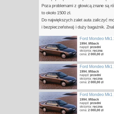
Poza problemami z głowicą znane są ró
to około 1500 zł.
Do największych zalet auta zaliczyć m
i bezpieczeństwa) i duży bagażnik. Zn
Ford Mondeo Mk1 
1994
,
liftback
napęd:
przedni
skrzynia:
ręczna
cena:
2 000,00 zł
Ford Mondeo Mk1 
1994
,
liftback
napęd:
przedni
skrzynia:
ręczna
cena:
2 000,00 zł
Ford Mondeo Mk1 
1994
,
liftback
napęd:
przedni
skrzynia:
ręczna
cena:
2 000,00 zł