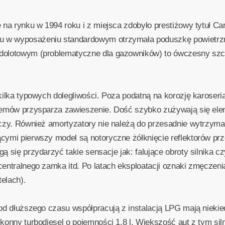
 na rynku w 1994 roku i z miejsca zdobyło prestiżowy tytuł Car 
 w wyposażeniu standardowym otrzymała poduszkę powietrzną 
dolotowym (problematyczne dla gazowników) to ówczesny szczy
kilka typowych dolegliwości. Poza podatną na korozję karoserią
oblemów przysparza zawieszenie. Dość szybko zużywają się e
aczy. Również amortyzatory nie należą do przesadnie wytrzyma
ącymi pierwszy model są notoryczne żółknięcie reflektorów pr
gą się przydarzyć takie sensacje jak: falujące obroty silnika
centralnego zamka itd. Po latach eksploatacji oznaki zmęczen
telach).
od dłuższego czasu współpracują z instalacją LPG mają niekied
konny turbodiesel o pojemności 1,8 l. Większość aut z tym sil