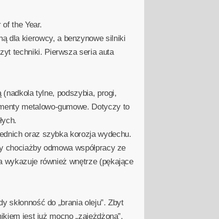
of the Year.
dla kierowcy, a benzynowe silniki
t techniki. Pierwsza seria auta
 (nadkola tylne, podszybia, progi,
lementy metalowo-gumowe. Dotyczy to
łych.
zednich oraz szybka korozja wydechu.
 czy chociażby odmowa współpracy ze
ia wykazuje również wnętrze (pękające
y skłonność do „brania oleju”. Zbyt
nikiem jest już mocno „zajeżdżona”.