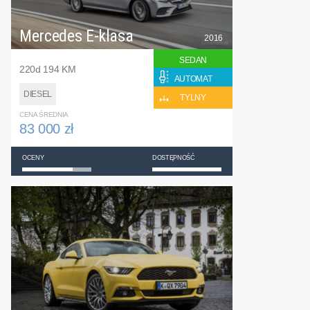
Mercedes E-klasa
2016
SEDAN
220d 194 KM
AUTOMAT
DIESEL
TYLNY
CENA ŚREDNIA
83 000 zł
OCENY
DOSTĘPNOŚĆ