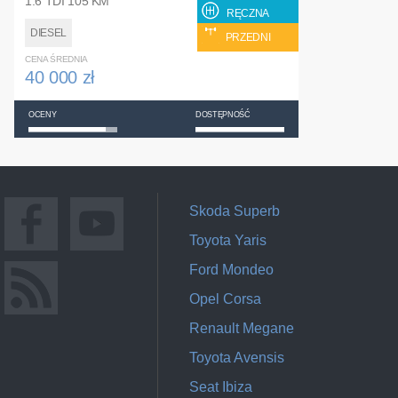
1.6 TDI 105 KM
RĘCZNA
DIESEL
PRZEDNI
CENA ŚREDNIA
40 000 zł
OCENY
DOSTĘPNOŚĆ
Skoda Superb
Toyota Yaris
Ford Mondeo
Opel Corsa
Renault Megane
Toyota Avensis
Seat Ibiza