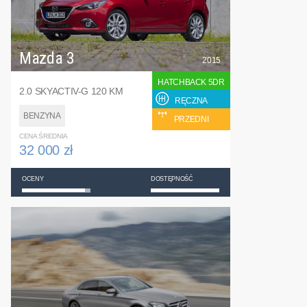
Mazda 3
2015
HATCHBACK 5DR
2.0 SKYACTIV-G 120 KM
RĘCZNA
BENZYNA
PRZEDNI
CENA ŚREDNIA
32 000 zł
OCENY
DOSTĘPNOŚĆ