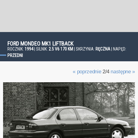
FORD MONDEO MK1 LIFTBACK
ROCZNIK:
1994
| SILNIK:
2.5 V6 170 KM
| SKRZYNIA:
RĘCZNA
| NAPĘD:
PRZEDNI
« poprzednie
2/4
następne »