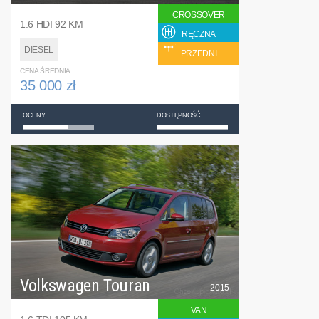
CROSSOVER
1.6 HDI 92 KM
RĘCZNA
DIESEL
PRZEDNI
CENA ŚREDNIA
35 000 zł
OCENY
DOSTĘPNOŚĆ
Volkswagen Touran
2015
VAN