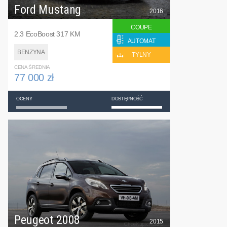
Ford Mustang
2016
COUPE
2.3 EcoBoost 317 KM
AUTOMAT
BENZYNA
TYLNY
CENA ŚREDNIA
77 000 zł
OCENY
DOSTĘPNOŚĆ
Peugeot 2008
2015