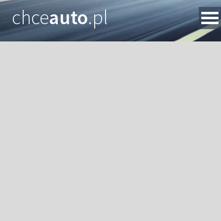
chce
auto
.pl