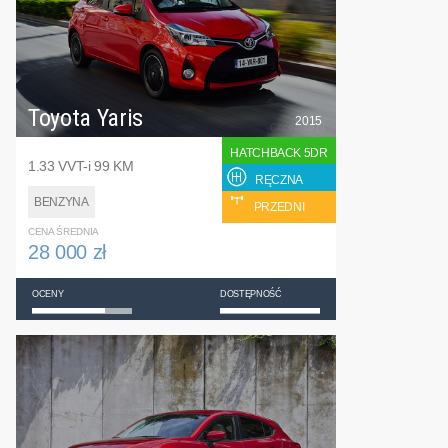
Toyota Yaris
2015
HATCHBACK 5DR
1.33 VVT-i 99 KM
RĘCZNA
BENZYNA
PRZEDNI
CENA ŚREDNIA
28 000 zł
OCENY
DOSTĘPNOŚĆ