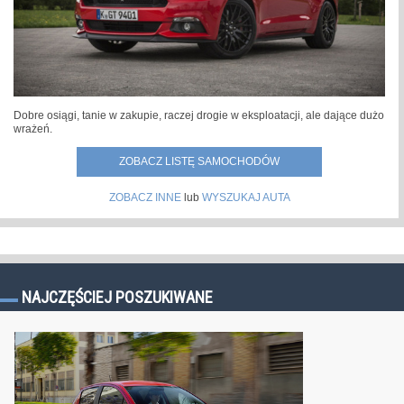
Dobre osiągi, tanie w zakupie, raczej drogie w eksploatacji, ale dające dużo
wrażeń.
ZOBACZ LISTĘ SAMOCHODÓW
ZOBACZ INNE
lub
WYSZUKAJ AUTA
NAJCZĘŚCIEJ POSZUKIWANE