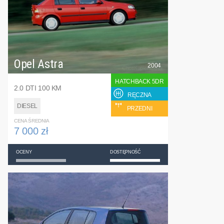
Opel Astra
2004
HATCHBACK 5DR
2.0 DTI 100 KM
RĘCZNA
DIESEL
PRZEDNI
CENA ŚREDNIA
7 000 zł
OCENY
DOSTĘPNOŚĆ