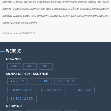
żadnym wypadku nie ma na celu bezkrytycznego wychwalania danego modelu. To raczej
surowa, chłodna ocena konkretnego auta, zachęcająca do równie pesymistycznej kalkulacji
kosztów. Zawsze trzeba mieć bowiem na uwadze to, że cena zakupu używanego pojazdu jest
dopiero początkiem wydatków.
Ostatnia zmiana: 2026-03-12
WERSJE
ROCZNIKI
2002
2003
2005
SILNIKI, NAPĘDY I SKRZYNIE
1.4 75 KM
1.6 100 KM
1.8 i 115 KM
2.0 16V 130 KM
ST170 173 KM
1.8 TDDI 90 KM
1.8 TDCI 115 KM
NADWOZIA