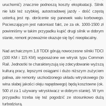
uruchomić) znacznie podnoszą koszty eksploatacji. Silnik
nie lubi też szybkiej, autostradowej jazdy - dość częstą
usterką jest np. obrócenie się panewek wału korbowego.
Pocieszającym jest natomiast fakt, ze za ok. 1000-1500 zł
powinniśmy w takim przypadku kupić drugi silnik w dobrym
stanie, remont przeważnie okazuje się być nieopłacalny.
Nad archaicznym 1,8 TDDI górują nowoczesne silniki TDCI
(100 KM i 115 KM) wyposażone we wtrysk typu Common
Rail. Jednostki te charakteryzują się zdecydowanie wyższą
kulturą pracy, lepszymi osiągami i dużo niższym zużyciem
paliwa, ale remonty uszkodzonego układu wtryskowego (to
wina słabej jakości oleju napędowego) będą kosztowne (ok.
500 zł za 1 używany wtryskiwacz w dobrym stanie). W tym
przypadku trzeba się też pogodzić ze stosunkowo dużą
turbodziurą.