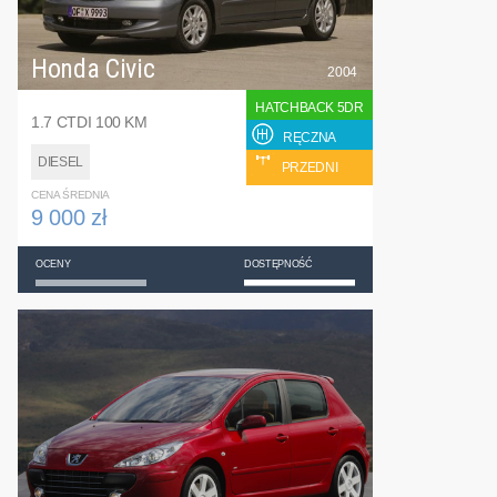
Honda Civic
2004
HATCHBACK 5DR
1.7 CTDI 100 KM
RĘCZNA
DIESEL
PRZEDNI
CENA ŚREDNIA
9 000 zł
OCENY
DOSTĘPNOŚĆ