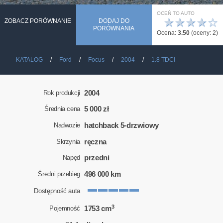
OCEŃ TO AUTO
★
★
★
★
☆
ZOBACZ PORÓWNANIE
DODAJ DO
PORÓWNANIA
Ocena:
3.50
(oceny:
2
)
KATALOG
Ford
Focus
2004
1.8 TDCi
2004
Rok produkcji
5 000 zł
Średnia cena
hatchback 5-drzwiowy
Nadwozie
ręczna
Skrzynia
przedni
Napęd
496 000 km
Średni przebieg
Dostępność auta
3
1753 cm
Pojemność