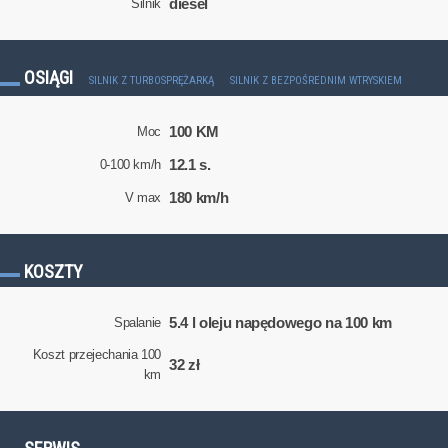
diesel
Silnik
OSIĄGI
SILNIK Z TURBOSPRĘŻARKĄ
SILNIK Z BEZPOŚREDNIM WTRYSKIEM
100 KM
Moc
12.1 s.
0-100 km/h
180 km/h
V max
KOSZTY
5.4 l oleju napędowego na 100 km
Spalanie
Koszt przejechania 100
32 zł
km