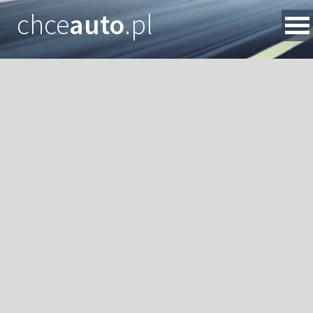
chce
auto
.pl