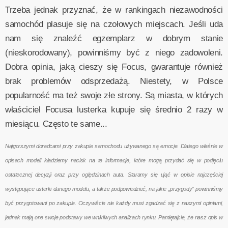
Trzeba jednak przyznać, że w rankingach niezawodności
samochód plasuje się na czołowych miejscach. Jeśli uda
nam się znaleźć egzemplarz w dobrym stanie
(nieskorodowany), powinniśmy być z niego zadowoleni.
Dobra opinia, jaką cieszy się Focus, gwarantuje również
brak problemów odsprzedażą. Niestety, w Polsce
popularność ma też swoje złe strony. Są miasta, w których
właściciel Focusa lusterka kupuje się średnio 2 razy w
miesiącu. Często te same...
Najgorszymi doradcami przy zakupie samochodu używanego są emocje. Dlatego właśnie w
opisach modeli kładziemy nacisk na te informacje, które mogą przydać się w podjęciu
ostatecznej decyzji oraz przy oględzinach auta. Staramy się ująć w opisie najczęściej
występujące usterki danego modelu, a także podpowiedzieć, na jakie „przygody” powinniśmy
być przygotowani po zakupie. Oczywiście nie każdy musi zgadzać się z naszymi opiniami,
jednak mają one swoje podstawy we wnikliwych analizach rynku. Pamiętajcie, że nasz opis w