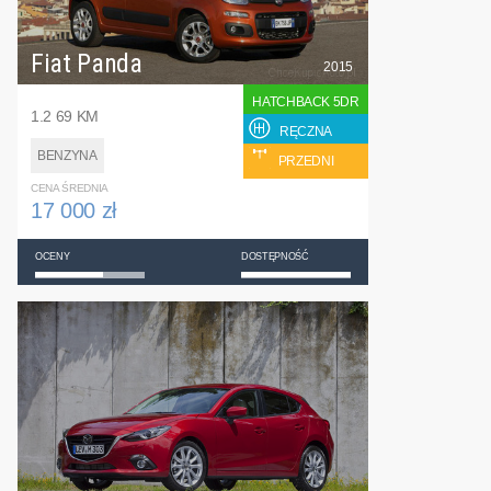
Fiat Panda
2015
HATCHBACK 5DR
1.2 69 KM
RĘCZNA
BENZYNA
PRZEDNI
CENA ŚREDNIA
17 000 zł
OCENY
DOSTĘPNOŚĆ