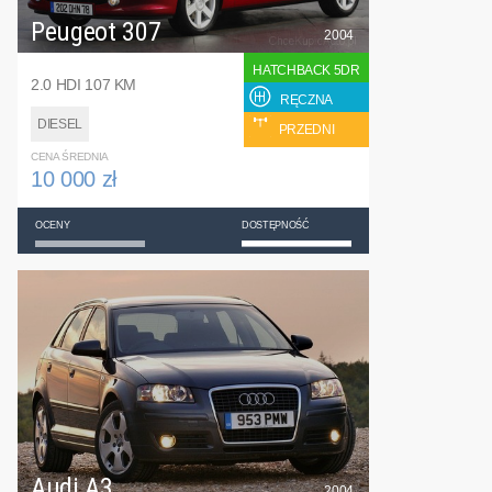
Peugeot 307
2004
HATCHBACK 5DR
2.0 HDI 107 KM
RĘCZNA
DIESEL
PRZEDNI
CENA ŚREDNIA
10 000 zł
OCENY
DOSTĘPNOŚĆ
Audi A3
2004