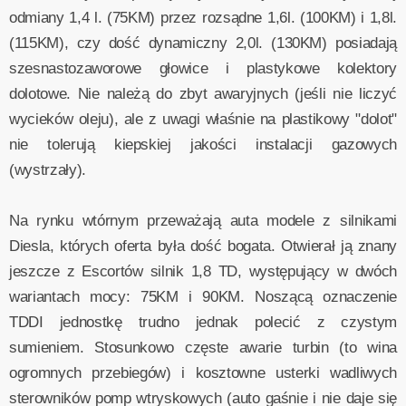
odmiany 1,4 l. (75KM) przez rozsądne 1,6l. (100KM) i 1,8l.
(115KM), czy dość dynamiczny 2,0l. (130KM) posiadają
szesnastozaworowe głowice i plastykowe kolektory
dolotowe. Nie należą do zbyt awaryjnych (jeśli nie liczyć
wycieków oleju), ale z uwagi właśnie na plastikowy "dolot"
nie tolerują kiepskiej jakości instalacji gazowych
(wystrzały).
Na rynku wtórnym przeważają auta modele z silnikami
Diesla, których oferta była dość bogata. Otwierał ją znany
jeszcze z Escortów silnik 1,8 TD, występujący w dwóch
wariantach mocy: 75KM i 90KM. Noszącą oznaczenie
TDDI jednostkę trudno jednak polecić z czystym
sumieniem. Stosunkowo częste awarie turbin (to wina
ogromnych przebiegów) i kosztowne usterki wadliwych
sterowników pomp wtryskowych (auto gaśnie i nie daje się