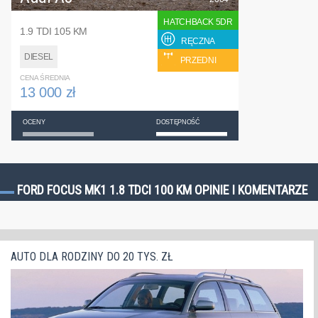
HATCHBACK 5DR
1.9 TDI 105 KM
RĘCZNA
DIESEL
PRZEDNI
CENA ŚREDNIA
13 000 zł
OCENY
DOSTĘPNOŚĆ
FORD FOCUS MK1 1.8 TDCI 100 KM OPINIE I KOMENTARZE
AUTO DLA RODZINY DO 20 TYS. ZŁ