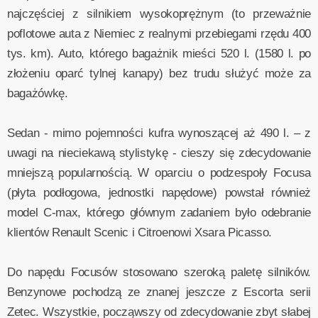
najczęściej z silnikiem wysokoprężnym (to przeważnie
poflotowe auta z Niemiec z realnymi przebiegami rzędu 400
tys. km). Auto, którego bagażnik mieści 520 l. (1580 l. po
złożeniu oparć tylnej kanapy) bez trudu służyć może za
bagażówkę.
Sedan - mimo pojemności kufra wynoszącej aż 490 l. – z
uwagi na nieciekawą stylistykę - cieszy się zdecydowanie
mniejszą popularnością. W oparciu o podzespoły Focusa
(płyta podłogowa, jednostki napędowe) powstał również
model C-max, którego głównym zadaniem było odebranie
klientów Renault Scenic i Citroenowi Xsara Picasso.
Do napędu Focusów stosowano szeroką paletę silników.
Benzynowe pochodzą ze znanej jeszcze z Escorta serii
Zetec. Wszystkie, począwszy od zdecydowanie zbyt słabej