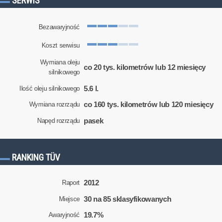
SERWIS
Bezawaryjność
Koszt serwisu
Wymiana oleju
co 20 tys. kilometrów lub 12 miesięcy
silnikowego
5.6 l.
Ilość oleju silnikowego
co 160 tys. kilometrów lub 120 miesięcy
Wymiana rozrządu
pasek
Napęd rozrządu
RANKING TÜV
2012
Raport
30 na 85 sklasyfikowanych
Miejsce
19.7%
Awaryjność