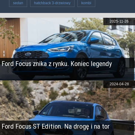
sedan
hatchback 3-drzwiowy
kombi
2025-11-26
Ford Focus znika z rynku. Koniec legendy
2024-04-28
Ford Focus ST Edition. Na drogę i na tor