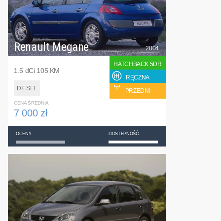
Renault Megane
2004
HATCHBACK 5DR
1.5 dCi 105 KM
RĘCZNA
DIESEL
PRZEDNI
CENA ŚREDNIA
7 000 zł
OCENY
DOSTĘPNOŚĆ