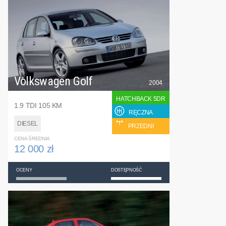
Volkswagen Golf
2004
HATCHBACK 5DR
1.9 TDI 105 KM
RĘCZNA
DIESEL
PRZEDNI
CENA ŚREDNIA
12 000 zł
OCENY
DOSTĘPNOŚĆ