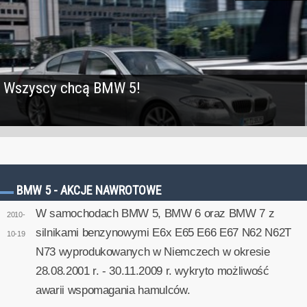
Wszyscy chcą BMW 5!
BMW 5 - AKCJE NAWROTOWE
W samochodach BMW 5, BMW 6 oraz BMW 7 z
2010-
silnikami benzynowymi E6x E65 E66 E67 N62 N62T
10-19
N73 wyprodukowanych w Niemczech w okresie
28.08.2001 r. - 30.11.2009 r. wykryto możliwość
awarii wspomagania hamulców.