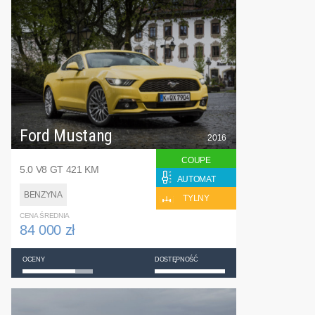
Ford Mustang
2016
COUPE
5.0 V8 GT 421 KM
AUTOMAT
BENZYNA
TYLNY
CENA ŚREDNIA
84 000 zł
OCENY
DOSTĘPNOŚĆ