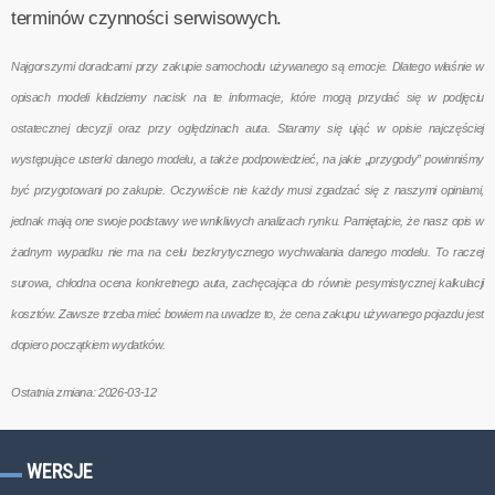
terminów czynności serwisowych.
Najgorszymi doradcami przy zakupie samochodu używanego są emocje. Dlatego właśnie w
opisach modeli kładziemy nacisk na te informacje, które mogą przydać się w podjęciu
ostatecznej decyzji oraz przy oględzinach auta. Staramy się ująć w opisie najczęściej
występujące usterki danego modelu, a także podpowiedzieć, na jakie „przygody” powinniśmy
być przygotowani po zakupie. Oczywiście nie każdy musi zgadzać się z naszymi opiniami,
jednak mają one swoje podstawy we wnikliwych analizach rynku. Pamiętajcie, że nasz opis w
żadnym wypadku nie ma na celu bezkrytycznego wychwalania danego modelu. To raczej
surowa, chłodna ocena konkretnego auta, zachęcająca do równie pesymistycznej kalkulacji
kosztów. Zawsze trzeba mieć bowiem na uwadze to, że cena zakupu używanego pojazdu jest
dopiero początkiem wydatków.
Ostatnia zmiana: 2026-03-12
WERSJE