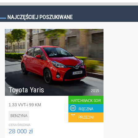
NAJCZĘŚCIEJ POSZUKIWANE
Toyota Yaris
2015
HATCHBACK 5DR
1.33 VVT-i 99 KM
RĘCZNA
BENZYNA
PRZEDNI
CENA ŚREDNIA
28 000 zł