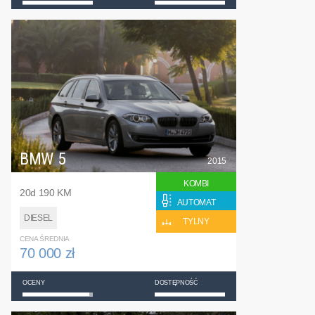
BMW 5
2015
KOMBI
20d 190 KM
AUTOMAT
DIESEL
TYLNY
CENA ŚREDNIA
70 000 zł
OCENY
DOSTĘPNOŚĆ