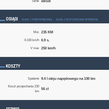
diesel
Silnik
OSIĄGI
SILNIK Z TURBOSPRĘŻARKĄ
SILNIK Z BEZPOŚREDNIM WTRYSKIEM
235 KM
Moc
6.9 s.
0-100 km/h
250 km/h
V max
KOSZTY
9.4 l oleju napędowego na 100 km
Spalanie
Koszt przejechania 100
56 zł
km