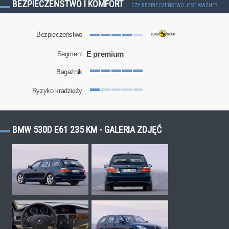
BEZPIECZEŃSTWO I KOMFORT
CZY BEZPIECZEŃSTWO JEST WAŻNE?
Bezpieczeństwo
E premium
Segment
Bagażnik
Ryzyko kradzieży
BMW 530D E61 235 KM - GALERIA ZDJĘĆ