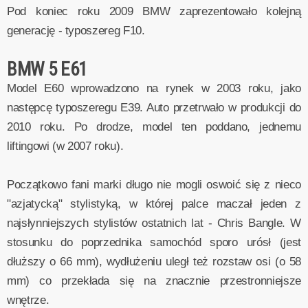
Pod koniec roku 2009 BMW zaprezentowało kolejną
generację - typoszereg F10.
BMW 5 E61
Model E60 wprowadzono na rynek w 2003 roku, jako
następcę typoszeregu E39. Auto przetrwało w produkcji do
2010 roku. Po drodze, model ten poddano, jednemu
liftingowi (w 2007 roku).
Początkowo fani marki długo nie mogli oswoić się z nieco
"azjatycką" stylistyką, w której palce maczał jeden z
najsłynniejszych stylistów ostatnich lat - Chris Bangle. W
stosunku do poprzednika samochód sporo urósł (jest
dłuższy o 66 mm), wydłużeniu uległ też rozstaw osi (o 58
mm) co przekłada się na znacznie przestronniejsze
wnętrze.