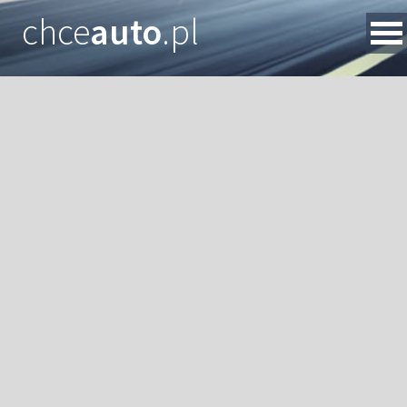
chce
auto
.pl