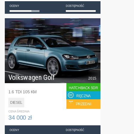
OCENY
DOSTĘPNOŚĆ
Volkswagen Golf
2015
HATCHBACK 5DR
1.6 TDI 105 KM
RĘCZNA
DIESEL
PRZEDNI
CENA ŚREDNIA
34 000 zł
OCENY
DOSTĘPNOŚĆ