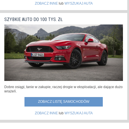
ZOBACZ INNE
lub
WYSZUKAJ AUTA
SZYBKIE AUTO DO 100 TYS. ZŁ
Dobre osiągi, tanie w zakupie, raczej drogie w eksploatacji, ale dające dużo
wrażeń.
ZOBACZ LISTĘ SAMOCHODÓW
ZOBACZ INNE
lub
WYSZUKAJ AUTA