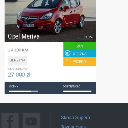
Opel Meriva
2015
VAN
1.4 100 KM
RĘCZNA
BENZYNA
PRZEDNI
CENA ŚREDNIA
27 000 zł
OCENY
DOSTĘPNOŚĆ
Skoda Superb
Toyota Yaris