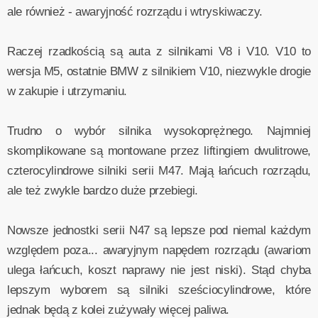
ale również - awaryjność rozrządu i wtryskiwaczy.
Raczej rzadkością są auta z silnikami V8 i V10. V10 to
wersja M5, ostatnie BMW z silnikiem V10, niezwykle drogie
w zakupie i utrzymaniu.
Trudno o wybór silnika wysokoprężnego. Najmniej
skomplikowane są montowane przez liftingiem dwulitrowe,
czterocylindrowe silniki serii M47. Mają łańcuch rozrządu,
ale też zwykle bardzo duże przebiegi.
Nowsze jednostki serii N47 są lepsze pod niemal każdym
względem poza... awaryjnym napędem rozrządu (awariom
ulega łańcuch, koszt naprawy nie jest niski). Stąd chyba
lepszym wyborem są silniki sześciocylindrowe, które
jednak będą z kolei zużywały więcej paliwa.