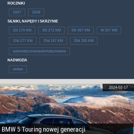
ROCZNIKI
2007
2008
SILNIKI, NAPĘDY I SKRZYNIE
20i 170 KM
30i 272 KM
50i 367 KM
M 507 KM
20d 177 KM
25d 197 KM
35d 285 KM
automatyczna/zautomatyzowana
NADWOZIA
sedan
2024-02-17
BMW 5 Touring nowej generacji