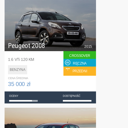
Peugeot 2008
2015
CROSSOVER
1.6 VTi 120 KM
RĘCZNA
BENZYNA
PRZEDNI
CENA ŚREDNIA
35 000 zł
OCENY
DOSTĘPNOŚĆ