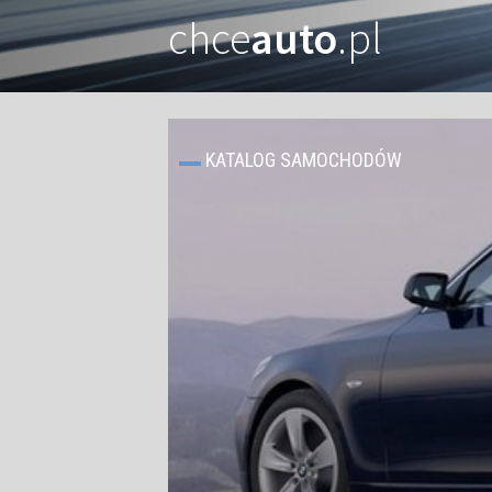
chce
auto
.pl
KATALOG SAMOCHODÓW