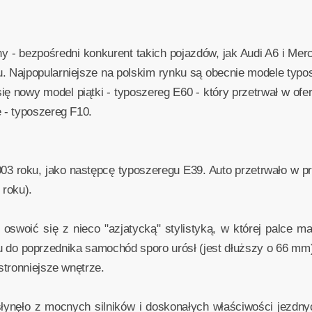
- bezpośredni konkurent takich pojazdów, jak Audi A6 i Merc
 Najpopularniejsze na polskim rynku są obecnie modele typos
ię nowy model piątki - typoszereg E60 - który przetrwał w ofe
 - typoszereg F10.
 roku, jako następcę typoszeregu E39. Auto przetrwało w pr
 roku).
oswoić się z nieco "azjatycką" stylistyką, w której palce ma
ku do poprzednika samochód sporo urósł (jest dłuższy o 66 mm),
tronniejsze wnętrze.
ynęło z mocnych silników i doskonałych właściwości jezdnych