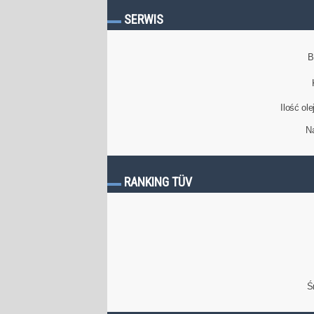
SERWIS
B
Ilość ol
N
RANKING TÜV
Ś