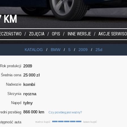
7 KM
IECZEŃSTWO
ZDJĘCIA
OPIS
INNE WERSJE
AKCJE SERWIS
KATALOG
BMW
5
2009
25d
2009
Rok produkcji
25 000 zł
Średnia cena
kombi
Nadwozie
ręczna
Skrzynia
tylny
Napęd
866 000 km
redni przebieg
Czy przebieg jest ważny?
stępność auta
trudno kupić
łatwo kupić