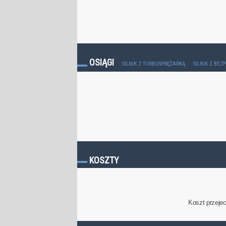
OSIĄGI
SILNIK Z TURBOSPRĘŻARKĄ
SILNIK Z BE
KOSZTY
Koszt przeje