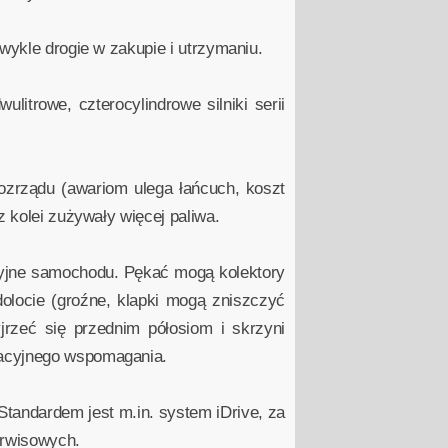
wykle drogie w zakupie i utrzymaniu.
itrowe, czterocylindrowe silniki serii
zrządu (awariom ulega łańcuch, koszt
z kolei zużywały więcej paliwa.
acyjne samochodu. Pękać mogą kolektory
olocie (groźne, klapki mogą zniszczyć
zeć się przednim półosiom i skrzyni
tacyjnego wspomagania.
andardem jest m.in. system iDrive, za
erwisowych.