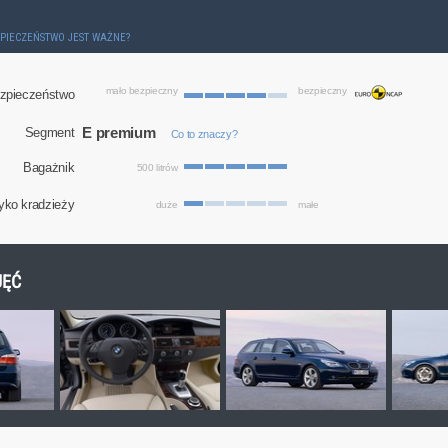
ZPIECZEŃSTWO JEST WAŻNE?
mało bezpieczny
bezpieczny
zpieczeństwo
E premium
Segment
Co to znaczy?
Bagażnik
500 litrów
yko kradzieży
duże
małe
JĘĆ