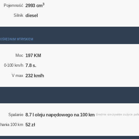
3
2993 cm
Pojemność
diesel
Silnik
ZPOŚREDNIM WTRYSKIEM
197 KM
Moc
7.8 s.
0-100 km/h
232 km/h
V max
8.7 l oleju napędowego na 100 km
Spalanie
(średnie rzeczywiste zużycie pali
52 zł
chania 100 km