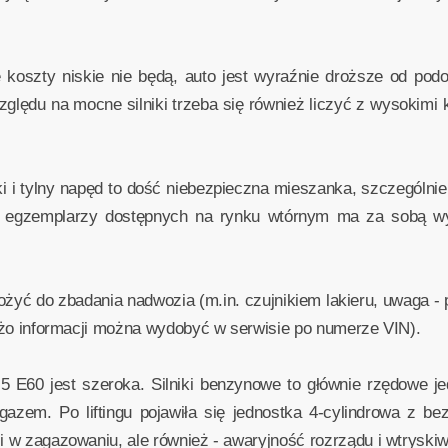
 koszty niskie nie będą, auto jest wyraźnie droższe od po
lędu na mocne silniki trzeba się również liczyć z wysokimi k
ki i tylny napęd to dość niebezpieczna mieszanka, szczególnie 
e egzemplarzy dostępnych na rynku wtórnym ma za sobą wyp
żyć do zbadania nadwozia (m.in. czujnikiem lakieru, uwaga - 
(dużo informacji można wydobyć w serwisie po numerze VIN).
0 jest szeroka. Silniki benzynowe to głównie rzędowe jed
gazem. Po liftingu pojawiła się jednostka 4-cylindrowa z be
ci w zagazowaniu, ale również - awaryjność rozrządu i wtryski