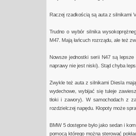
Raczej rzadkością są auta z silnikami 
Trudno o wybór silnika wysokoprężnego
M47. Mają łańcuch rozrządu, ale też zw
Nowsze jednostki serii N47 są lepsz
naprawy nie jest niski). Stąd chyba lep
Zwykle też auta z silnikami Diesla ma
wydechowe, wybijać się tuleje zawies
tłoki i zawory). W samochodach z z
rozdzielczej napędu. Kłopoty może spr
BMW 5 dostępne było jako sedan i kom
pomocą którego można sterować pokłado