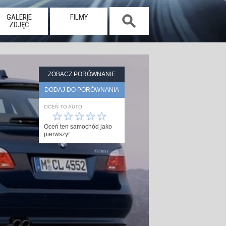
GALERIE
FILMY
ZDJĘĆ
ZOBACZ PORÓWNANIE
DODAJ DO PORÓWNANIA
OCEŃ TO AUTO
☆
☆
☆
☆
☆
Oceń ten samochód jako
pierwszy!