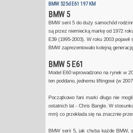
BMW 525d E61 197 KM
BMW 5
BMW serii 5 do duży samochód rodzinny 
są przez niemiecką markę od 1972 roku.
E39 (1995-2003). W roku 2003 pojawił s
BMW zaprezentowało kolejną generację
BMW 5 E61
Model E60 wprowadzono na rynek w 2003
ten poddano, jednemu liftingowi (w 2007
Początkowo fani marki długo nie mogli 
ostatnich lat - Chris Bangle. W stosun
mm) co przekłada się na znacznie przes
BMW serii 5, jak chyba każde BMW, sł