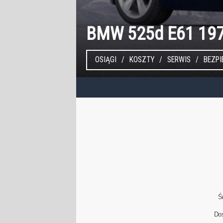
BMW 525d E61 19
OSIĄGI
KOSZTY
SERWIS
BEZP
Ś
Do