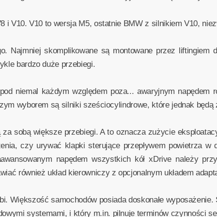
V8 i V10. V10 to wersja M5, ostatnie BMW z silnikiem V10, niez
. Najmniej skomplikowane są montowane przez liftingiem dwul
ykle bardzo duże przebiegi.
e pod niemal każdym względem poza... awaryjnym napędem ro
szym wyborem są silniki sześciocylindrowe, które jednak będą 
ją za sobą większe przebiegi. A to oznacza zużycie eksploat
zenia, czy urywać klapki sterujące przepływem powietrza w d
aawansowanym napędem wszystkich kół xDrive należy przyjr
awiać również układ kierowniczy z opcjonalnym układem adap
bi. Większość samochodów posiada doskonałe wyposażenie. St
wymi systemami, i który m.in. pilnuje terminów czynności s