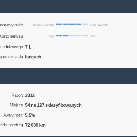
ezawaryjność
bardzo awaryjny
mało awaryjny
Koszt serwisu
drogi
tani
7 l.
eju silnikowego
łańcuch
apęd rozrządu
2012
Raport
54 na 127 sklasyfikowanych
Miejsce
5.5%
Awaryjność
72 000 km
redni przebieg