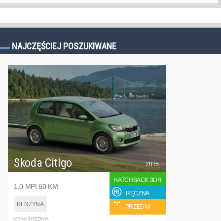
NAJCZĘŚCIEJ POSZUKIWANE
Skoda Citigo
2015
HATCHBACK 3DR
1.0 MPI 60 KM
RĘCZNA
BENZYNA
PRZEDNI
CENA ŚREDNIA