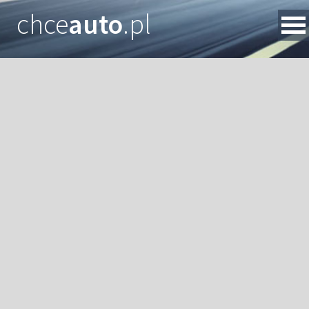
chce
auto
.pl