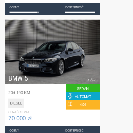
OCENY
DOSTĘPNOŚĆ
BMW 5
2015
SEDAN
20d 190 KM
AUTOMAT
DIESEL
4X4
CENA ŚREDNIA
70 000 zł
OCENY
DOSTĘPNOŚĆ