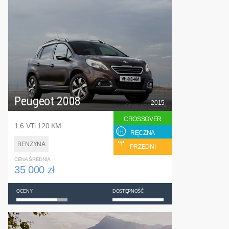
Peugeot 2008
2015
CROSSOVER
1.6 VTi 120 KM
RĘCZNA
BENZYNA
PRZEDNI
CENA ŚREDNIA
35 000 zł
OCENY
DOSTĘPNOŚĆ