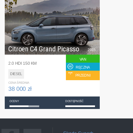
Citroen C4 Grand Picasso
2015
VAN
2.0 HDI 150 KM
RĘCZNA
DIESEL
PRZEDNI
CENA ŚREDNIA
38 000 zł
OCENY
DOSTĘPNOŚĆ