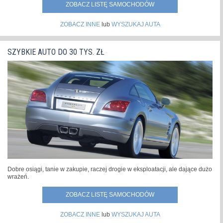
ZOBACZ LISTĘ SAMOCHODÓW
ZOBACZ INNE
lub
WYSZUKAJ AUTA
SZYBKIE AUTO DO 30 TYS. ZŁ
Dobre osiągi, tanie w zakupie, raczej drogie w eksploatacji, ale dające dużo
wrażeń.
ZOBACZ LISTĘ SAMOCHODÓW
ZOBACZ INNE
lub
WYSZUKAJ AUTA