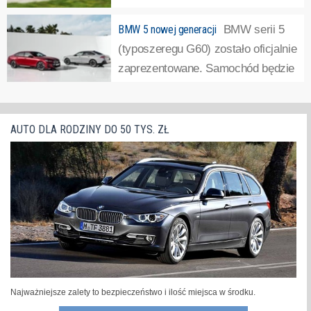
BMW serii 5 z nowymi napędami hybrydowymi
BMW poszerza
BMW 5 nowej generacji
BMW serii 5
ofertę silnikową serii 5 o hybrydowe wersje typu plug-in.
(typoszeregu G60) zostało oficjalnie
Samochód będzie dostępny w dwóch wersjach, jako BMW
zaprezentowane. Samochód będzie
530e i 550e xDrive.Obecnie BMW serii 5 nowej generacji
dostępny również w praktycznej
dostępne jest w wersji elektrycznej, jako i5, a także z
identycznej stylistycznie odmianie elektrycznej o nazwie
silnikami...
»
i5.Premiera nowych modeli BMW wywołuje zwykle
AUTO DLA RODZINY DO 50 TYS. ZŁ
kontrowersje dotyczące stylizacji...
»
Najważniejsze zalety to bezpieczeństwo i ilość miejsca w środku.