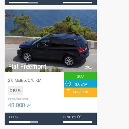
Fiat Freemont
2015
SUV
2.0 Multijet 170 KM
RĘCZNA
DIESEL
PRZEDNI
CENA ŚREDNIA
48 000 zł
OCENY
DOSTĘPNOŚĆ