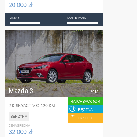
20 000 zł
OCENY
DOSTĘPNOŚĆ
Mazda 3
2015
HATCHBACK 5DR
2.0 SKYACTIV-G 120 KM
RĘCZNA
BENZYNA
PRZEDNI
CENA ŚREDNIA
32 000 zł