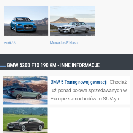
Mercedes E-klasa
Audi A6
BMW 520D F10 190 KM - INNE INFORMACJE
BMW 5 Touring nowej generacji
Chociaż
już ponad połowa sprzedawanych w
Europie samochodów to SUV-y i
crossovery, nie wszyscy
producenci rezygnują z produkowania samochodów
kombi. Zalicza się do nich BMW, które zaprezentowało
serię 5 Touring nowej generacji. Auto debiutuje niemal...
»