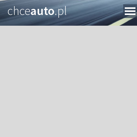
chce
auto
.pl