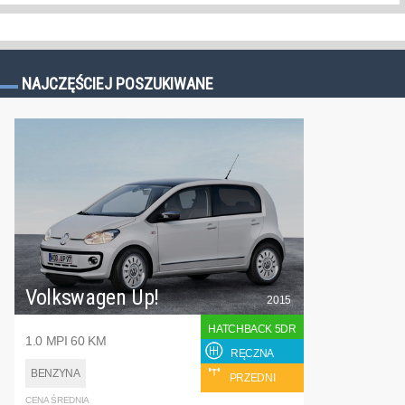
NAJCZĘŚCIEJ POSZUKIWANE
Volkswagen Up!
2015
HATCHBACK 5DR
1.0 MPI 60 KM
RĘCZNA
BENZYNA
PRZEDNI
CENA ŚREDNIA