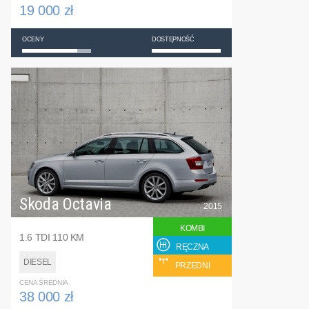
19 000 zł
OCENY
DOSTĘPNOŚĆ
Skoda Octavia
2015
KOMBI
1.6 TDI 110 KM
RĘCZNA
DIESEL
PRZEDNI
CENA ŚREDNIA
38 000 zł