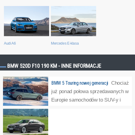
Mercedes E-klasa
Audi A6
BMW 520D F10 190 KM - INNE INFORMACJE
BMW 5 Touring nowej generacji
Chociaż
już ponad połowa sprzedawanych w
Europie samochodów to SUV-y i
crossovery, nie wszyscy
producenci rezygnują z produkowania samochodów
kombi. Zalicza się do nich BMW, które zaprezentowało
serię 5 Touring nowej generacji. Auto debiutuje niemal...
»