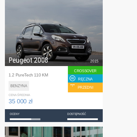
Peugeot 2008
2015
CROSSOVER
1.2 PureTech 110 KM
RĘCZNA
BENZYNA
PRZEDNI
CENA ŚREDNIA
35 000 zł
OCENY
DOSTĘPNOŚĆ