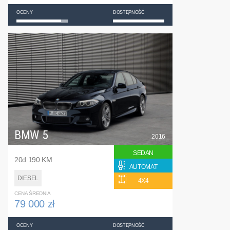
OCENY
DOSTĘPNOŚĆ
BMW 5
2016
SEDAN
20d 190 KM
AUTOMAT
DIESEL
4X4
CENA ŚREDNIA
79 000 zł
OCENY
DOSTĘPNOŚĆ