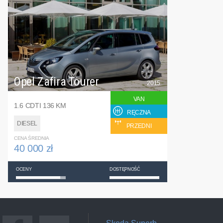
Opel Zafira Tourer
2015
VAN
1.6 CDTI 136 KM
RĘCZNA
DIESEL
PRZEDNI
CENA ŚREDNIA
40 000 zł
OCENY
DOSTĘPNOŚĆ