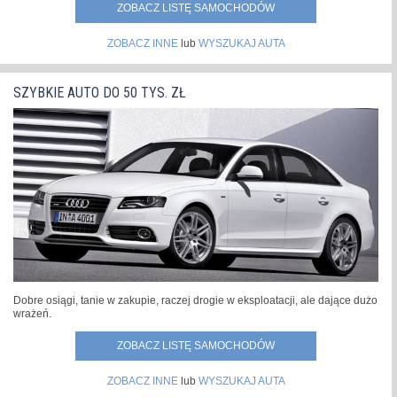
ZOBACZ LISTĘ SAMOCHODÓW
ZOBACZ INNE
lub
WYSZUKAJ AUTA
SZYBKIE AUTO DO 50 TYS. ZŁ
Dobre osiągi, tanie w zakupie, raczej drogie w eksploatacji, ale dające dużo
wrażeń.
ZOBACZ LISTĘ SAMOCHODÓW
ZOBACZ INNE
lub
WYSZUKAJ AUTA