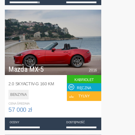
Mazda MX-5
2016
KABRIOLET
2.0 SKYACTIV-G 160 KM
RĘCZNA
BENZYNA
TYLNY
CENA ŚREDNIA
57 000 zł
OCENY
DOSTĘPNOŚĆ