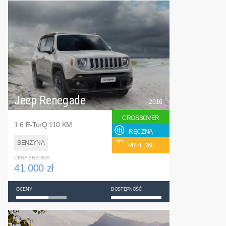
Jeep Renegade
2016
CROSSOVER
1.6 E-TorQ 110 KM
RĘCZNA
BENZYNA
PRZEDNI
CENA ŚREDNIA
41 000 zł
OCENY
DOSTĘPNOŚĆ