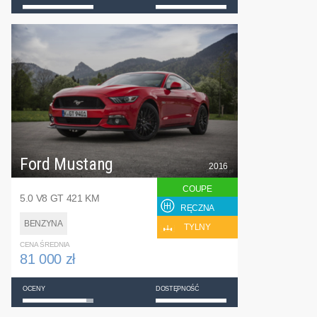
Ford Mustang
2016
COUPE
5.0 V8 GT 421 KM
RĘCZNA
BENZYNA
TYLNY
CENA ŚREDNIA
81 000 zł
OCENY
DOSTĘPNOŚĆ