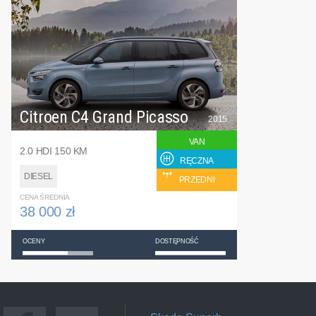
Citroen C4 Grand Picasso
2015
VAN
2.0 HDI 150 KM
RĘCZNA
DIESEL
PRZEDNI
CENA ŚREDNIA
38 000 zł
OCENY
DOSTĘPNOŚĆ