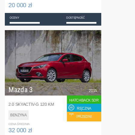
20 000 zł
OCENY
DOSTĘPNOŚĆ
Mazda 3
2015
HATCHBACK 5DR
2.0 SKYACTIV-G 120 KM
RĘCZNA
BENZYNA
PRZEDNI
CENA ŚREDNIA
32 000 zł