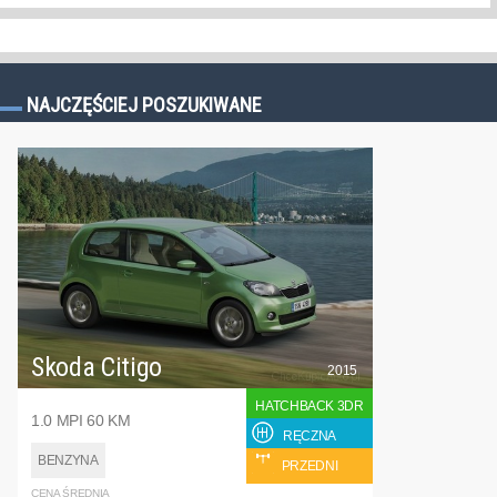
NAJCZĘŚCIEJ POSZUKIWANE
Skoda Citigo
2015
HATCHBACK 3DR
1.0 MPI 60 KM
RĘCZNA
BENZYNA
PRZEDNI
CENA ŚREDNIA