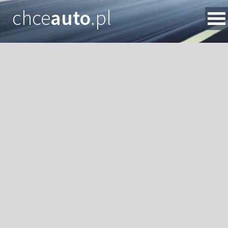
chce
auto
.pl