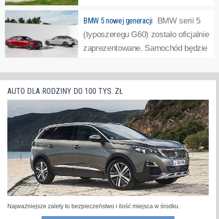
BMW serii 5 z nowymi napędami hybrydowymi
BMW poszerza
BMW 5 nowej generacji
BMW serii 5
ofertę silnikową serii 5 o hybrydowe wersje typu plug-in.
(typoszeregu G60) zostało oficjalnie
Samochód będzie dostępny w dwóch wersjach, jako BMW
zaprezentowane. Samochód będzie
530e i 550e xDrive.Obecnie BMW serii 5 nowej generacji
dostępny również w praktycznej
dostępne jest w wersji elektrycznej, jako i5, a także z
identycznej stylistycznie odmianie elektrycznej o nazwie
silnikami...
»
i5.Premiera nowych modeli BMW wywołuje zwykle
AUTO DLA RODZINY DO 100 TYS. ZŁ
kontrowersje dotyczące stylizacji...
»
Najważniejsze zalety to bezpieczeństwo i ilość miejsca w środku.