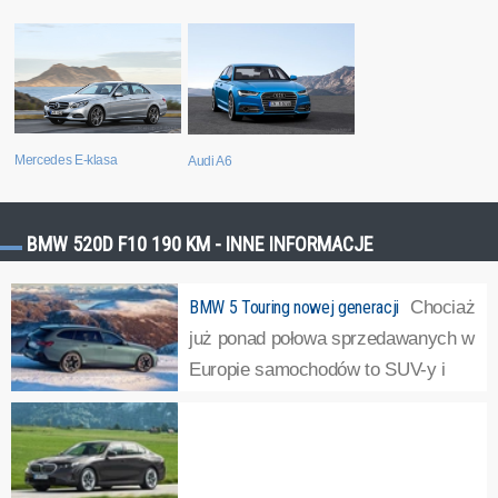
Mercedes E-klasa
Audi A6
BMW 520D F10 190 KM - INNE INFORMACJE
BMW 5 Touring nowej generacji
Chociaż
już ponad połowa sprzedawanych w
Europie samochodów to SUV-y i
crossovery, nie wszyscy
producenci rezygnują z produkowania samochodów
kombi. Zalicza się do nich BMW, które zaprezentowało
serię 5 Touring nowej generacji. Auto debiutuje niemal...
»