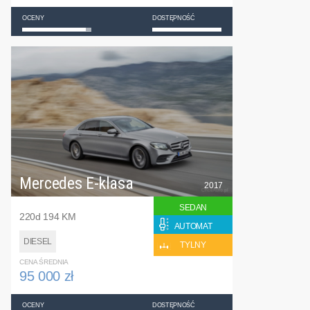
OCENY
DOSTĘPNOŚĆ
Mercedes E-klasa
2017
SEDAN
220d 194 KM
AUTOMAT
DIESEL
TYLNY
CENA ŚREDNIA
95 000 zł
OCENY
DOSTĘPNOŚĆ