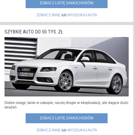
ZOBACZ LISTĘ SAMOCHODÓW
ZOBACZ INNE
lub
WYSZUKAJ AUTA
SZYBKIE AUTO DO 50 TYS. ZŁ
Dobre osiągi, tanie w zakupie, raczej drogie w eksploatacji, ale dające dużo
wrażeń.
ZOBACZ LISTĘ SAMOCHODÓW
ZOBACZ INNE
lub
WYSZUKAJ AUTA