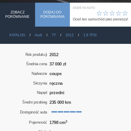
OCEŃ TO AUTO
☆
☆
☆
☆
☆
ZOBACZ
DODAJ DO
PORÓWNANIE
PORÓWNANIA
Oceń ten samochód jako pierwszy!
KATALOG
Audi
TT
2012
1.8 TFSI
2012
Rok produkcji
37 000 zł
Średnia cena
coupe
Nadwozie
ręczna
Skrzynia
przedni
Napęd
235 000 km
Średni przebieg
Dostępność auta
3
1798 cm
Pojemność