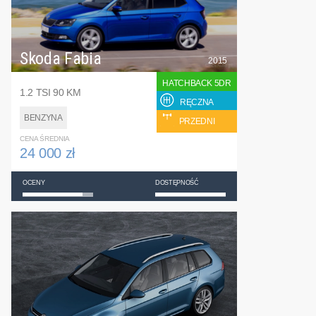
Skoda Fabia
2015
HATCHBACK 5DR
1.2 TSI 90 KM
RĘCZNA
BENZYNA
PRZEDNI
CENA ŚREDNIA
24 000 zł
OCENY
DOSTĘPNOŚĆ