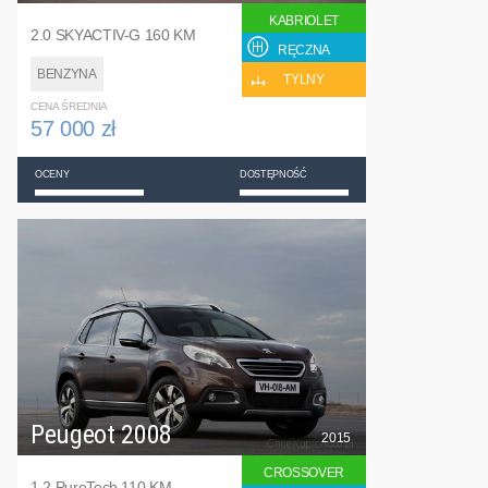
KABRIOLET
2.0 SKYACTIV-G 160 KM
RĘCZNA
BENZYNA
TYLNY
CENA ŚREDNIA
57 000 zł
OCENY
DOSTĘPNOŚĆ
Peugeot 2008
2015
CROSSOVER
1.2 PureTech 110 KM