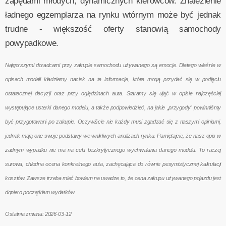
zapędami młodych, dynamicznych kierowców. Znalezienie
ładnego egzemplarza na rynku wtórnym może być jednak
trudne - większość oferty stanowią samochody
powypadkowe.
Najgorszymi doradcami przy zakupie samochodu używanego są emocje. Dlatego właśnie w
opisach modeli kładziemy nacisk na te informacje, które mogą przydać się w podjęciu
ostatecznej decyzji oraz przy oględzinach auta. Staramy się ująć w opisie najczęściej
występujące usterki danego modelu, a także podpowiedzieć, na jakie „przygody” powinniśmy
być przygotowani po zakupie. Oczywiście nie każdy musi zgadzać się z naszymi opiniami,
jednak mają one swoje podstawy we wnikliwych analizach rynku. Pamiętajcie, że nasz opis w
żadnym wypadku nie ma na celu bezkrytycznego wychwalania danego modelu. To raczej
surowa, chłodna ocena konkretnego auta, zachęcająca do równie pesymistycznej kalkulacji
kosztów. Zawsze trzeba mieć bowiem na uwadze to, że cena zakupu używanego pojazdu jest
dopiero początkiem wydatków.
Ostatnia zmiana: 2026-03-12