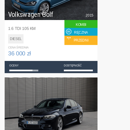
Volkswagen Golf
2015
KOMBI
1.6 TDI 105 KM
RĘCZNA
DIESEL
PRZEDNI
CENA ŚREDNIA
36 000 zł
OCENY
DOSTĘPNOŚĆ