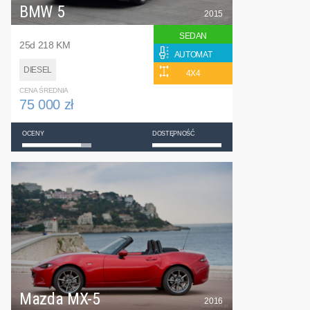
BMW 5
2015
SEDAN
25d 218 KM
AUTOMAT
DIESEL
4X4
CENA ŚREDNIA
75 000 zł
OCENY
DOSTĘPNOŚĆ
Mazda MX-5
2016