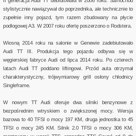
II generacja Audi TT debiutowała w 2006 roku. Samochód
stylistycznie nawiązywał do poprzednika, ale technicznie to
zupełnie inny pojazd, tym razem zbudowany na płycie
podłogowej A3. W 2007 roku ofertę poszerzono o Rodstera.
Wiosną 2014 roku na salonie w Genewie zadebiutowało
Audi TT III. Produkcja tego pojazdu odbywa się w
węgierskiej fabryce Audi od lipca 2014 roku. Po czterech
latach Audi TT poddano liftingowi. Przód auta otrzymał
charakterystyczny, trójwymiarowy grill osłony chłodnicy
Singleframe.
W nowym TT Audi oferuje dwa silniki benzynowe z
bezpośrednim wtryskiem o zwiększonej mocy. Wersja
bazowa to 40 TFSI o mocy 197 KM, druga jednostka to 45
TFSI o mocy 245 KM. Silnik 2.0 TFSI o mocy 306 KM,