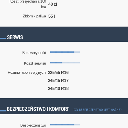
Koszt przejechania 100
40 zł
km
55 l
Zbiornik paliwa
SERWIS
Bezawaryjność
Koszt serwisu
225/55 R16
Rozmiar opon seryjnych
245/45 R17
245/40 R18
BEZPIECZEŃSTWO I KOMFORT
CZY BEZPIECZEŃSTWO JEST WAŻNE?
Bezpieczeństwo