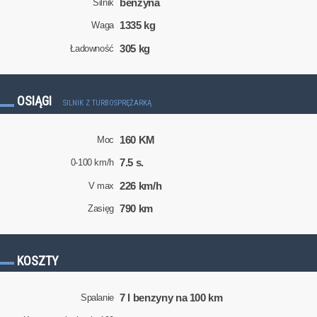
benzyna
Silnik
1335 kg
Waga
305 kg
Ładowność
OSIĄGI
SILNIK Z TURBOSPRĘŻARKĄ
160 KM
Moc
7.5 s.
0-100 km/h
226 km/h
V max
790 km
Zasięg
KOSZTY
7 l benzyny na 100 km
Spalanie