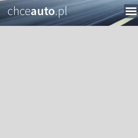
chce
auto
.pl