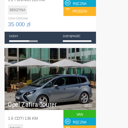
RĘCZNA
BENZYNA
PRZEDNI
CENA ŚREDNIA
35 000 zł
OCENY
DOSTĘPNOŚĆ
Opel Zafira Tourer
2015
VAN
1.6 CDTI 136 KM
RĘCZNA