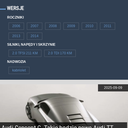
WERSJE
ROCZNIKI
2006
2007
2008
2009
2010
2011
2013
2014
SILNIKI, NAPĘDY I SKRZYNIE
2.0 TFSI 211 KM
2.0 TDI 170 KM
NADWOZIA
kabriolet
2025-09-09
Audi Concept C. Takie będzie nowe Audi TT