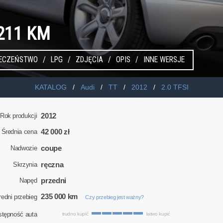
 211 KM
IECZEŃSTWO
LPG
ZDJĘCIA
OPIS
INNE WERSJE
KATALOG
Audi
TT
2012
2.0 TFSI
2012
Rok produkcji
42 000 zł
Średnia cena
coupe
Nadwozie
ręczna
Skrzynia
przedni
Napęd
235 000 km
redni przebieg
Czy przebieg jest ważny?
stępność auta
trudno kupić
łatwo kupić