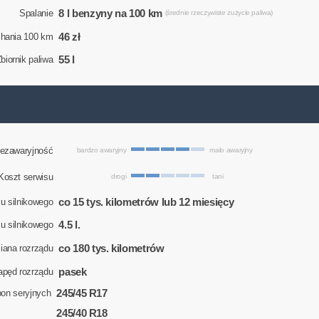
8 l benzyny na 100 km
Spalanie
(średnie rzeczywiste zużycie paliwa)
46 zł
chania 100 km
55 l
biornik paliwa
ezawaryjność
bardzo awaryjny
mało awaryjny
Koszt serwisu
drogi
tani
co 15 tys. kilometrów lub 12 miesięcy
u silnikowego
4.5 l.
eju silnikowego
co 180 tys. kilometrów
ana rozrządu
pasek
apęd rozrządu
245/45 R17
on seryjnych
245/40 R18