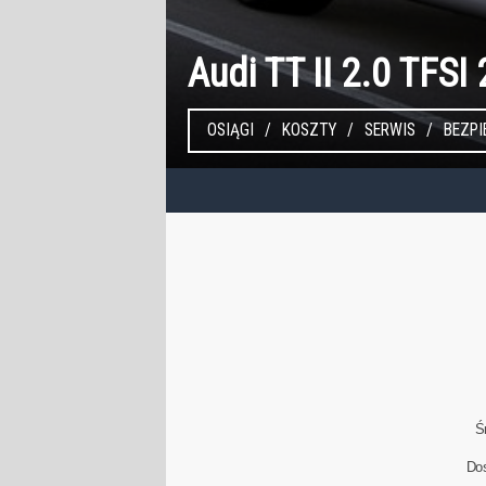
Audi TT II 2.0 TFSI
OSIĄGI
KOSZTY
SERWIS
BEZP
Ś
Do