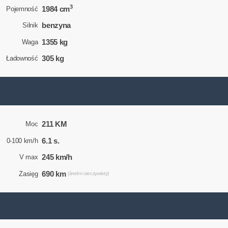
3
1984 cm
Pojemność
benzyna
Silnik
1355 kg
Waga
305 kg
Ładowność
211 KM
Moc
6.1 s.
0-100 km/h
245 km/h
V max
690 km
Zasięg
(średni rzeczywisty)