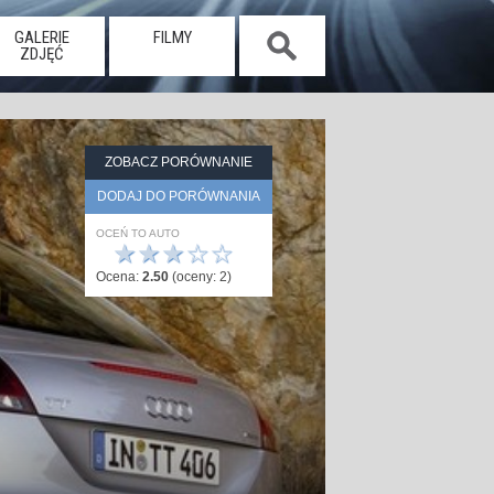
GALERIE
FILMY
ZDJĘĆ
ZOBACZ PORÓWNANIE
DODAJ DO PORÓWNANIA
OCEŃ TO AUTO
★
★
★
☆
☆
Ocena:
2.50
(oceny:
2
)