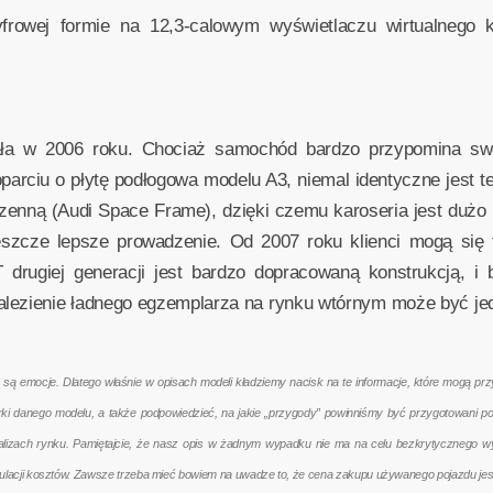
rowej formie na 12,3-calowym wyświetlaczu wirtualnego kok
ała w 2006 roku. Chociaż samochód bardzo przypomina swoj
rciu o płytę podłogowa modelu A3, niemal identyczne jest t
enną (Audi Space Frame), dzięki czemu karoseria jest dużo lż
jeszcze lepsze prowadzenie. Od 2007 roku klienci mogą się
drugiej generacji jest bardzo dopracowaną konstrukcją, i 
lezienie ładnego egzemplarza na rynku wtórnym może być jedn
emocje. Dlatego właśnie w opisach modeli kładziemy nacisk na te informacje, które mogą przyd
terki danego modelu, a także podpowiedzieć, na jakie „przygody” powinniśmy być przygotowani 
nalizach rynku. Pamiętajcie, że nasz opis w żadnym wypadku nie ma na celu bezkrytycznego w
kulacji kosztów. Zawsze trzeba mieć bowiem na uwadze to, że cena zakupu używanego pojazdu jes