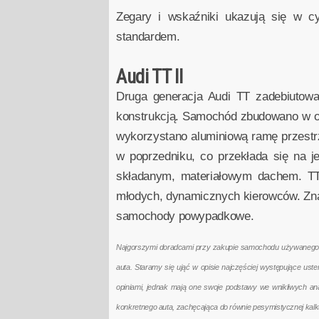
Zegary i wskaźniki ukazują się w cyf
standardem.
Audi TT II
Druga generacja Audi TT zadebiutow
konstrukcją. Samochód zbudowano w opa
wykorzystano aluminiową ramę przestrz
w poprzedniku, co przekłada się na 
składanym, materiałowym dachem. TT 
młodych, dynamicznych kierowców. Zna
samochody powypadkowe.
Najgorszymi doradcami przy zakupie samochodu używanego są 
auta. Staramy się ująć w opisie najczęściej występujące us
opiniami, jednak mają one swoje podstawy we wnikliwych a
konkretnego auta, zachęcająca do równie pesymistycznej kal