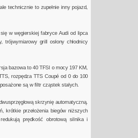
le technicznie to zupełnie inny pojazd,
ię w węgierskiej fabryce Audi od lipca
, trójwymiarowy grill osłony chłodnicy
rsja bazowa to 40 TFSI o mocy 197 KM,
 TTS, rozpędza TTS Coupé od 0 do 100
osażone są w filtr cząstek stałych.
 dwusprzęgłową skrzynię automatyczną.
 krótkie przełożenia biegów niższych
edukują prędkość obrotową silnika i