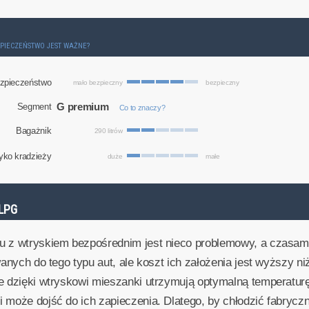
ZPIECZEŃSTWO JEST WAŻNE?
zpieczeństwo
mało bezpieczny
bezpieczny
G premium
Segment
Co to znaczy?
Bagażnik
290 litrów
yko kradzieży
duże
małe
LPG
u z wtryskiem bezpośrednim jest nieco problemowy, a czasam
wanych do tego typu aut, ale koszt ich założenia jest wyższy 
re dzięki wtryskowi mieszanki utrzymują optymalną temperatur
 może dojść do ich zapieczenia. Dlatego, by chłodzić fabryczn