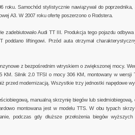
6 roku. Samochód stylistycznie nawiązywał do poprzednika, a
wej A3. W 2007 roku ofertę poszerzono o Rodstera.
 zadebiutowało Audi TT III. Produkcja tego pojazdu odbywa s
 poddano liftingowi. Przód auta otrzymał charakterystyczny
benzynowe z bezpośrednim wtryskiem o zwiększonej mocy. We
45 KM. Silnik 2.0 TFSI o mocy 306 KM, montowany w wersji
niż przed modernizacją. Wszystkie trzy jednostki napędowe wyp
ześciobiegową, manualną skrzynię biegów lub siedmiobiegową,
dardowo montowana jest w modelu TTS. W obu typach skrzyń,
anie, podczas gdy dłuższe przełożenia biegów wyższych r