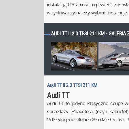
instalacją LPG musi co pewien czas wł
wtryskiwaczy należy wybrać instalacj
AUDI TT II 2.0 TFSI 211 KM - GALERIA
Audi TT II 2.0 TFSI 211 KM
Audi TT
Audi TT to jedyne klasyczne coupe w
sprzedaży Roadstera (czyli kabriol
Volkswagenie Golfie i Skodzie Octavii.