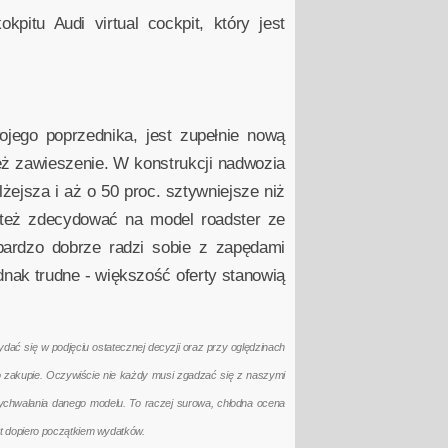
pitu Audi virtual cockpit, który jest
ego poprzednika, jest zupełnie nową
eż zawieszenie. W konstrukcji nadwozia
ejsza i aż o 50 proc. sztywniejsze niż
 też zdecydować na model roadster ze
bardzo dobrze radzi sobie z zapędami
ak trudne - większość oferty stanowią
ać się w podjęciu ostatecznej decyzji oraz przy oględzinach
po zakupie. Oczywiście nie każdy musi zgadzać się z naszymi
ychwalania danego modelu. To raczej surowa, chłodna ocena
t dopiero początkiem wydatków.