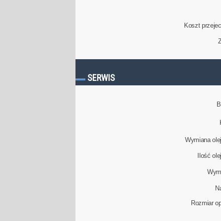
Koszt przeje
Z
SERWIS
B
Wymiana olej
Ilość ol
Wymi
N
Rozmiar op