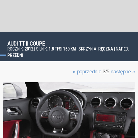
AUDI TT II COUPE
ROCZNIK:
2012
| SILNIK:
1.8 TFSI 160 KM
| SKRZYNIA:
RĘCZNA
| NAPĘD:
PRZEDNI
« poprzednie
3/5
następne »