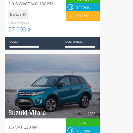
KABRIOLET
2.0 SKYACTIV-G 160 KM
RĘCZNA
BENZYNA
TYLNY
CENA ŚREDNIA
57 000 zł
OCENY
DOSTĘPNOŚĆ
Suzuki Vitara
2016
SUV
1.6 VVT 120 KM
RĘCZNA