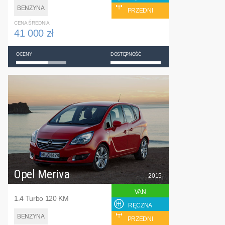
BENZYNA
PRZEDNI
CENA ŚREDNIA
41 000 zł
OCENY
DOSTĘPNOŚĆ
Opel Meriva
2015
VAN
1.4 Turbo 120 KM
RĘCZNA
BENZYNA
PRZEDNI