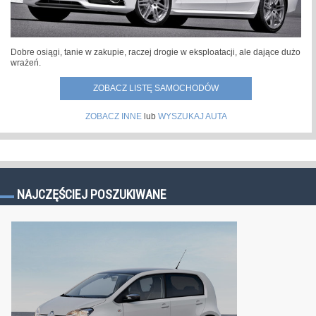
Dobre osiągi, tanie w zakupie, raczej drogie w eksploatacji, ale dające dużo
wrażeń.
ZOBACZ LISTĘ SAMOCHODÓW
ZOBACZ INNE
lub
WYSZUKAJ AUTA
NAJCZĘŚCIEJ POSZUKIWANE