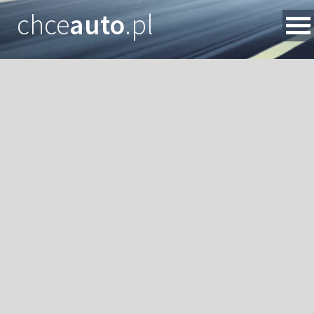
chce
auto
.pl