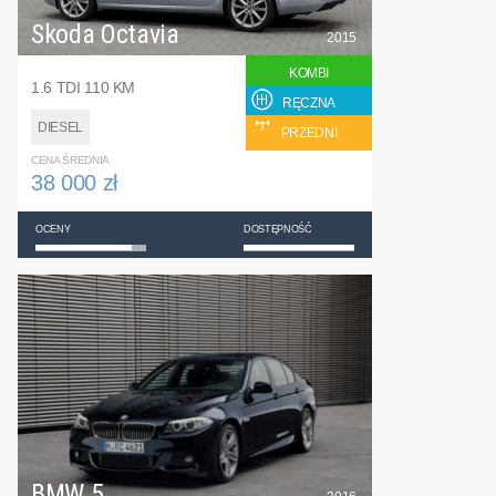
Skoda Octavia
2015
KOMBI
1.6 TDI 110 KM
RĘCZNA
DIESEL
PRZEDNI
CENA ŚREDNIA
38 000 zł
OCENY
DOSTĘPNOŚĆ
BMW 5