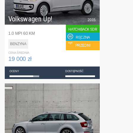
Volkswagen Up!
2015
HATCHBACK 5DR
1.0 MPI 60 KM
RĘCZNA
BENZYNA
PRZEDNI
CENA ŚREDNIA
19 000 zł
OCENY
DOSTĘPNOŚĆ