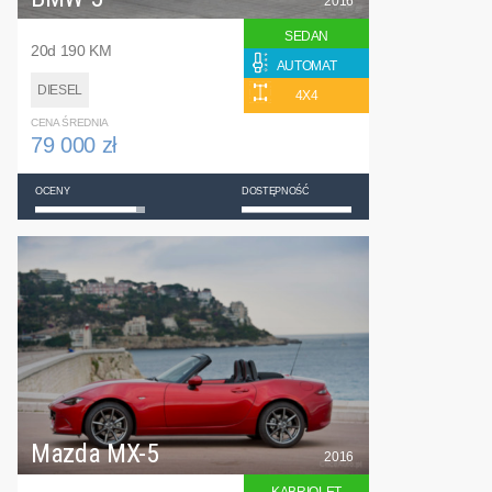
2016
SEDAN
20d 190 KM
AUTOMAT
DIESEL
4X4
CENA ŚREDNIA
79 000 zł
OCENY
DOSTĘPNOŚĆ
Mazda MX-5
2016