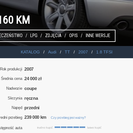
 160 KM
IECZEŃSTWO
LPG
ZDJĘCIA
OPIS
INNE WERSJE
KATALOG
Audi
TT
2007
1.8 TFSI
2007
Rok produkcji
24 000 zł
Średnia cena
coupe
Nadwozie
ręczna
Skrzynia
przedni
Napęd
239 000 km
redni przebieg
Czy przebieg jest ważny?
stępność auta
trudno kupić
łatwo kupić