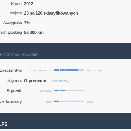
2012
Raport
23 na 120 sklasyfikowanych
Miejsce
7%
Awaryjność
56 000 km
redni przebieg
ZPIECZEŃSTWO JEST WAŻNE?
zpieczeństwo
mało bezpieczny
bezpieczny
G premium
Segment
Co to znaczy?
Bagażnik
290 litrów
yko kradzieży
duże
małe
LPG