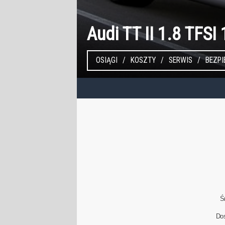
Audi TT II 1.8 TFSI
OSIĄGI
KOSZTY
SERWIS
BEZP
Ś
Do