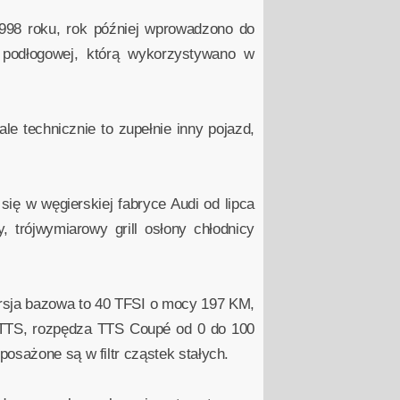
998 roku, rok później wprowadzono do
 podłogowej, którą wykorzystywano w
le technicznie to zupełnie inny pojazd,
ię w węgierskiej fabryce Audi od lipca
, trójwymiarowy grill osłony chłodnicy
rsja bazowa to 40 TFSI o mocy 197 KM,
 TTS, rozpędza TTS Coupé od 0 do 100
osażone są w filtr cząstek stałych.