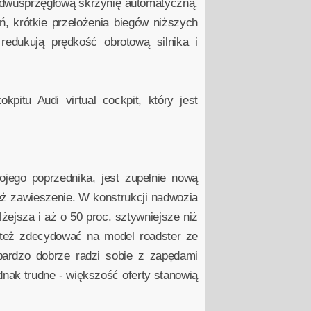
 dwusprzęgłową skrzynię automatyczną.
 krótkie przełożenia biegów niższych
edukują prędkość obrotową silnika i
pitu Audi virtual cockpit, który jest
ego poprzednika, jest zupełnie nową
eż zawieszenie. W konstrukcji nadwozia
ejsza i aż o 50 proc. sztywniejsze niż
 też zdecydować na model roadster ze
bardzo dobrze radzi sobie z zapędami
ak trudne - większość oferty stanowią