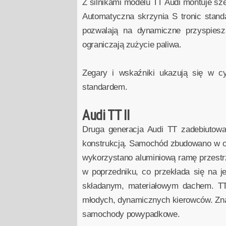
Z silnikami modelu TT Audi montuje s
Automatyczna skrzynia S tronic stan
pozwalają na dynamiczne przyspiesz
ograniczają zużycie paliwa.
Zegary i wskaźniki ukazują się w cyf
standardem.
Audi TT II
Druga generacja Audi TT zadebiutow
konstrukcją. Samochód zbudowano w opa
wykorzystano aluminiową ramę przestrz
w poprzedniku, co przekłada się na 
składanym, materiałowym dachem. TT 
młodych, dynamicznych kierowców. Zna
samochody powypadkowe.