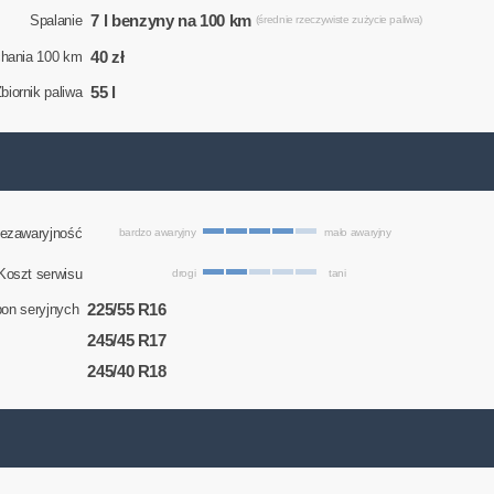
7 l benzyny na 100 km
Spalanie
(średnie rzeczywiste zużycie paliwa)
40 zł
chania 100 km
55 l
biornik paliwa
ezawaryjność
bardzo awaryjny
mało awaryjny
Koszt serwisu
drogi
tani
225/55 R16
on seryjnych
245/45 R17
245/40 R18