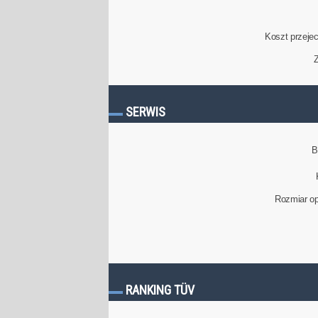
Koszt przeje
Z
SERWIS
B
Rozmiar op
RANKING TÜV