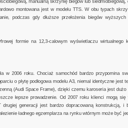
ześciobiegową, manualną skrzynię biegów lub siedmiobiegową,
dardowo montowana jest w modelu TTS. W obu typach skrzyń,
anie, podczas gdy dłuższe przełożenia biegów wyższych r
rowej formie na 12,3-calowym wyświetlaczu wirtualnego kok
ała w 2006 roku. Chociaż samochód bardzo przypomina swoj
rciu o płytę podłogowa modelu A3, niemal identyczne jest t
enną (Audi Space Frame), dzięki czemu karoseria jest dużo lż
jeszcze lepsze prowadzenie. Od 2007 roku klienci mogą się
drugiej generacji jest bardzo dopracowaną konstrukcją, i 
lezienie ładnego egzemplarza na rynku wtórnym może być jedn