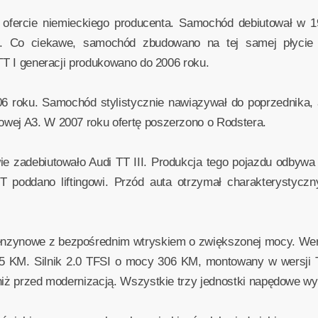
 ofercie niemieckiego producenta. Samochód debiutował w 1
et). Co ciekawe, samochód zbudowano na tej samej płycie
 TT I generacji produkowano do 2006 roku.
6 roku. Samochód stylistycznie nawiązywał do poprzednika, a
wej A3. W 2007 roku ofertę poszerzono o Rodstera.
 zadebiutowało Audi TT III. Produkcja tego pojazdu odbywa s
 poddano liftingowi. Przód auta otrzymał charakterystyczny
benzynowe z bezpośrednim wtryskiem o zwiększonej mocy. We
45 KM. Silnik 2.0 TFSI o mocy 306 KM, montowany w wersji
niż przed modernizacją. Wszystkie trzy jednostki napędowe wyp