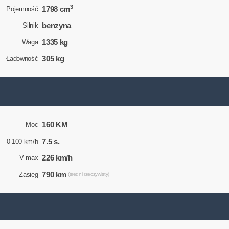
3
1798 cm
Pojemność
benzyna
Silnik
1335 kg
Waga
305 kg
Ładowność
160 KM
Moc
7.5 s.
0-100 km/h
226 km/h
V max
790 km
Zasięg
(średni rzeczywisty)