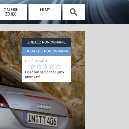
GALERIE
FILMY
ZDJĘĆ
ZOBACZ PORÓWNANIE
DODAJ DO PORÓWNANIA
OCEŃ TO AUTO
☆
☆
☆
☆
☆
Oceń ten samochód jako
pierwszy!