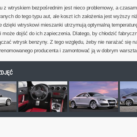
u z wtryskiem bezpośrednim jest nieco problemowy, a czasam
wanych do tego typu aut, ale koszt ich założenia jest wyższy 
re dzięki wtryskowi mieszanki utrzymują optymalną temperatur
 może dojść do ich zapieczenia. Dlatego, by chłodzić fabryczn
ączać wtrysk benzyny. Z tego względu, żeby nie narażać się 
ę renomowanego producenta i zamontować ją w dobrym warszta
 ZDJĘĆ