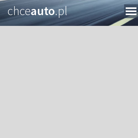
chce
auto
.pl