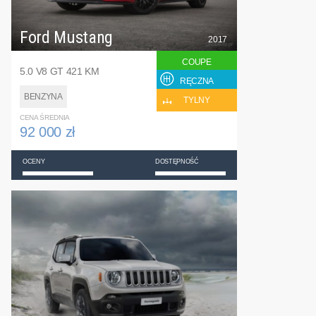
Ford Mustang
2017
COUPE
5.0 V8 GT 421 KM
RĘCZNA
BENZYNA
TYLNY
CENA ŚREDNIA
92 000 zł
OCENY
DOSTĘPNOŚĆ