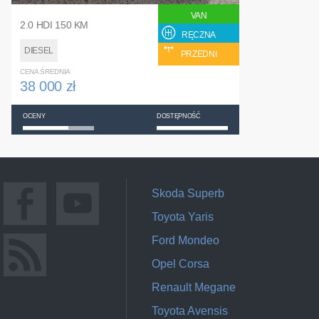
VAN
2.0 HDI 150 KM
RĘCZNA
DIESEL
PRZEDNI
CENA ŚREDNIA
38 000 zł
OCENY
DOSTĘPNOŚĆ
Skoda Superb
Toyota Yaris
Ford Mondeo
Opel Corsa
Renault Megane
Toyota Avensis