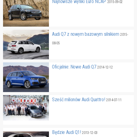
Najnowsze wyniki Euro NCAP
2015-09-02
Audi Q7 z nowym bazowym silnikiem
2015-
08-05
Oficjalnie: Nowe Audi Q7
2014-12-12
Sześć milionów Audi Quattro!
2014-07-11
Będzie Audi Q1!
2013-12-03