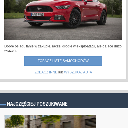
Dobre osiągi, tanie w zakupie, raczej drogie w eksploatacji, ale dające dużo
wrażeń.
ZOBACZ LISTĘ SAMOCHODÓW
ZOBACZ INNE
lub
WYSZUKAJ AUTA
NAJCZĘŚCIEJ POSZUKIWANE