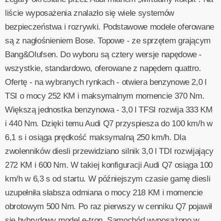
liście wyposażenia znalazło się wiele systemów
bezpieczeństwa i rozrywki. Podstawowe modele oferowane
są z nagłośnieniem Bose. Topowe - ze sprzętem grającym
Bang&Olufsen. Do wyboru są cztery wersje napędowe -
wszystkie, standardowo, oferowane z napędem quattro.
Ofertę - na wybranych rynkach - otwiera benzynowe 2,0 l
TSI o mocy 252 KM i maksymalnym momencie 370 Nm.
Większą jednostka benzynowa - 3,0 l TFSI rozwija 333 KM
i 440 Nm. Dzięki temu Audi Q7 przyspiesza do 100 km/h w
6,1 s i osiąga prędkość maksymalną 250 km/h. Dla
zwolenników diesli przewidziano silnik 3,0 l TDI rozwijający
272 KM i 600 Nm. W takiej konfiguracji Audi Q7 osiąga 100
km/h w 6,3 s od startu. W późniejszym czasie gamę diesli
uzupełniła słabsza odmiana o mocy 218 KM i momencie
obrotowym 500 Nm. Po raz pierwszy w cenniku Q7 pojawił
się hybrydowy model e-tron. Samochód wyposażono w