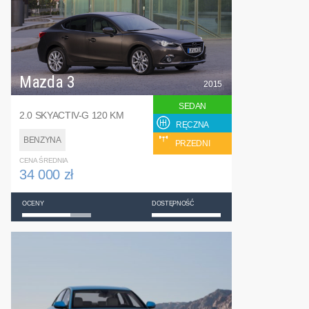
Mazda 3
2015
SEDAN
2.0 SKYACTIV-G 120 KM
RĘCZNA
BENZYNA
PRZEDNI
CENA ŚREDNIA
34 000 zł
OCENY
DOSTĘPNOŚĆ