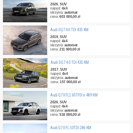
2026
,
SUV
napęd:
4x4
skrzynia:
automat
cena:
603 000,00 zł
Audi SQ7 4.0 TDI 435 KM
2019
,
SUV
napęd:
4x4
skrzynia:
automat
cena:
211 000,00 zł
Audi SQ7 4.0 TDI 435 KM
2017
,
SUV
napęd:
4x4
skrzynia:
automat
cena:
157 000,00 zł
Audi Q7 II FL2 60TFSI e 489 KM
2026
,
SUV
napęd:
4x4
skrzynia:
automat
cena:
516 000,00 zł
Audi Q7 II FL 50TDI 286 KM