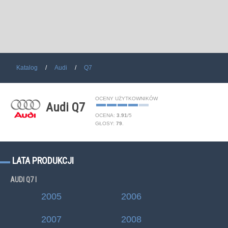
Katalog
Audi
Q7
OCENY UŻYTKOWNIKÓW
Audi Q7
OCENA:
3.91
/
5
GŁOSY:
79
.
LATA PRODUKCJI
AUDI Q7 I
2005
2006
2007
2008