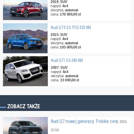
2019
,
SUV
napęd:
4x4
skrzynia:
automat
cena:
170 000,00 zł
Audi Q7 II 3.0 TFSI 333 KM
2015
,
SUV
napęd:
4x4
skrzynia:
automat
cena:
103 000,00 zł
Audi Q7 I 3.6 280 KM
2007
,
SUV
napęd:
4x4
skrzynia:
automat
cena:
33 000,00 zł
ZOBACZ TAKŻE
Audi Q7 nowej generacji. Polskie ceny
2026-
07-04