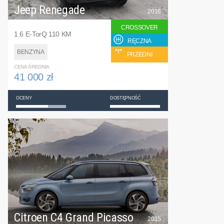
Jeep Renegade
2016
CROSSOVER
1.6 E-TorQ 110 KM
RĘCZNA
BENZYNA
PRZEDNI
CENA ŚREDNIA
41 000 zł
OCENY
DOSTĘPNOŚĆ
Citroen C4 Grand Picasso
2015