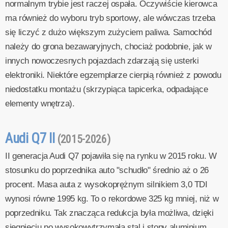
normalnym trybie jest raczej ospała. Oczywiście kierowca
ma również do wyboru tryb sportowy, ale wówczas trzeba
się liczyć z dużo większym zużyciem paliwa. Samochód
należy do grona bezawaryjnych, chociaż podobnie, jak w
innych nowoczesnych pojazdach zdarzają się usterki
elektroniki. Niektóre egzemplarze cierpią również z powodu
niedostatku montażu (skrzypiąca tapicerka, odpadające
elementy wnętrza).
Audi Q7 II
(2015-2026)
II generacja Audi Q7 pojawiła się na rynku w 2015 roku. W
stosunku do poprzednika auto "schudło" średnio aż o 26
procent. Masa auta z wysokoprężnym silnikiem 3,0 TDI
wynosi równe 1995 kg. To o rekordowe 325 kg mniej, niż w
poprzedniku. Tak znacząca redukcja była możliwa, dzięki
sięgnięciu po wysokowytrzymałą stal i stopy aluminium.