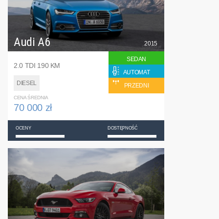
Audi A6
2015
SEDAN
2.0 TDI 190 KM
AUTOMAT
DIESEL
PRZEDNI
CENA ŚREDNIA
70 000 zł
OCENY
DOSTĘPNOŚĆ