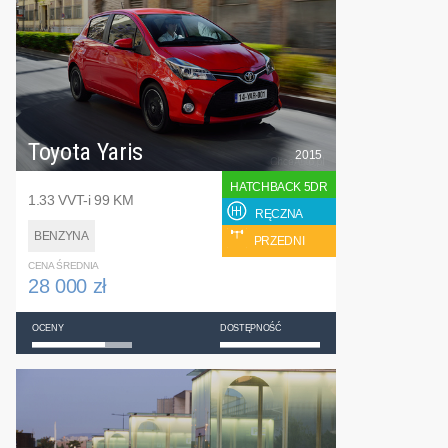
Toyota Yaris
2015
HATCHBACK 5DR
1.33 VVT-i 99 KM
RĘCZNA
BENZYNA
PRZEDNI
CENA ŚREDNIA
28 000 zł
OCENY
DOSTĘPNOŚĆ