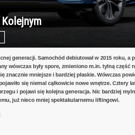
. Kolejnym
obecnej generacji. Samochód debiutował w 2015 roku, a
miany wówczas były spore, zmieniono m.in. tylną część
się znacznie mniejsze i bardziej płaskie. Wówczas powi
ojawiło się niemal cąłkowicie nowe wnętrze. Cztery la
brzegu i pojawi się kolejna generacja. Nic bardziej m
mu, już nieco mniej spektakularnemu liftingowi.
E