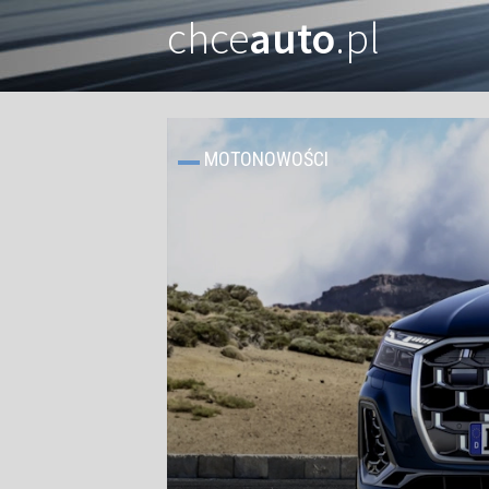
chce
auto
.pl
MOTONOWOŚCI