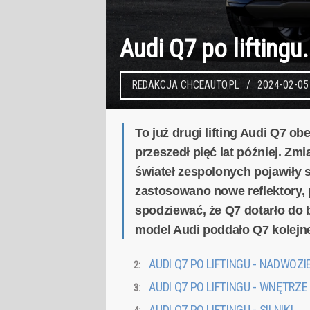
Audi Q7 po liftingu
REDAKCJA CHCEAUTO.PL
2024-02-05
To już drugi lifting Audi Q7 
przeszedł pięć lat później. Z
świateł zespolonych pojawiły 
zastosowano nowe reflektory, p
spodziewać, że Q7 dotarło do 
model Audi poddało Q7 kolejne
AUDI Q7 PO LIFTINGU - NADWOZI
AUDI Q7 PO LIFTINGU - WNĘTRZE