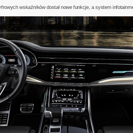
yfrowych wskaźników dostał nowe funkcje, a system infotainme