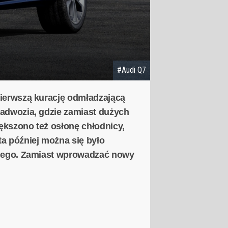
#Audi Q7
 pierwszą kurację odmładzającą
 nadwozia, gdzie zamiast dużych
ększono też osłonę chłodnicy,
ta później można się było
ylnego. Zamiast wprowadzać nowy