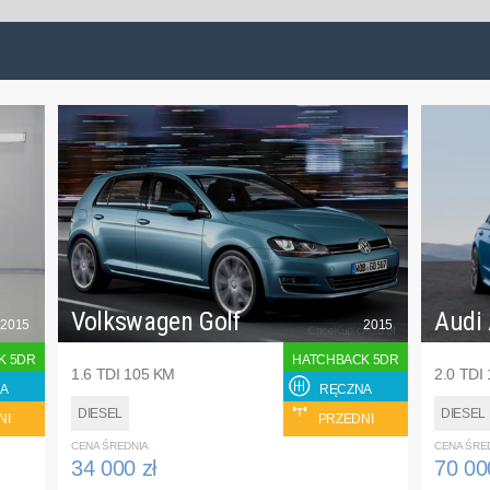
Volkswagen Golf
Audi
2015
2015
K 5DR
HATCHBACK 5DR
1.6 TDI 105 KM
2.0 TDI
A
RĘCZNA
DIESEL
DIESEL
NI
PRZEDNI
CENA ŚREDNIA
CENA ŚRE
34 000 zł
70 00