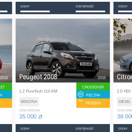
OCENY
DOSTĘPNOŚĆ
OCENY
Peugeot 2008
Citro
2016
2015
LET
CROSSOVER
1.2 PureTech 110 KM
2.0 HDI
A
RĘCZNA
BENZYNA
DIESEL
Y
PRZEDNI
CENA ŚREDNIA
CENA ŚRE
35 000 zł
38 00
OCENY
DOSTĘPNOŚĆ
OCENY