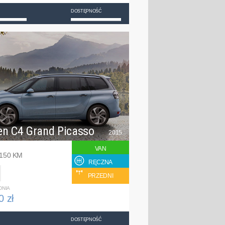
DOSTĘPNOŚĆ
en C4 Grand Picasso
2015
VAN
 150 KM
RĘCZNA
PRZEDNI
DNIA
0 zł
DOSTĘPNOŚĆ