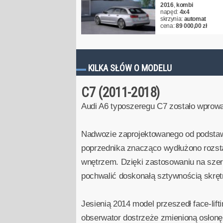
2016
,
kombi
napęd:
4x4
skrzynia:
automat
cena:
89 000,00 zł
KILKA SŁÓW O MODELU
C7 (2011-2018)
Audi A6 typoszeregu C7 zostało wprow
Nadwozie zaprojektowanego od podstaw a
poprzednika znacząco wydłużono rozst
wnętrzem. Dzięki zastosowaniu na sze
pochwalić doskonałą sztywnością skręt
Jesienią 2014 model przeszedł face-lif
obserwator dostrzeże zmienioną osłonę 