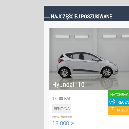
NAJCZĘŚCIEJ POSZUKIWANE
Hyundai i10
HATCHBAC
1.0 66 KM
RĘCZN
BENZYNA
PRZED
CENA ŚREDNIA
18 000 zł