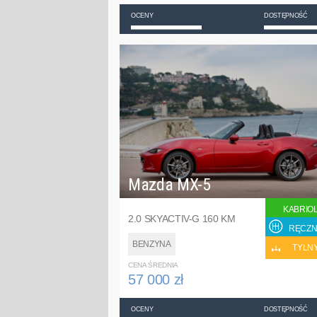
OCENY
DOSTĘPNOŚĆ
Mazda MX-5
KABRIO
2.0 SKYACTIV-G 160 KM
RĘCZN
BENZYNA
TYLN
CENA ŚREDNIA
57 000 zł
OCENY
DOSTĘPNOŚĆ