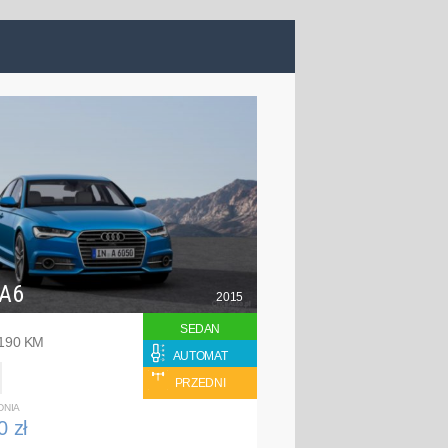
 A6
2015
SEDAN
 190 KM
AUTOMAT
PRZEDNI
DNIA
0 zł