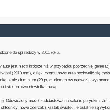
adzone do sprzedaży w 2011 roku.
uta jest nieco krótsze niż w przypadku poprzedniej generacj
aw osi (2910 mm), dzięki czemu nowe auto pochwalić się moż
roką skalę aluminium (20 proc. elementów nadwozia wykonano
na i stosunkowo niewielką masą.
ting. Odświeżony model zadebiutował na salonie paryskim. Zmi
chłodnicy, nowe zderzak i kształt świateł. Te ostatnie są wyko