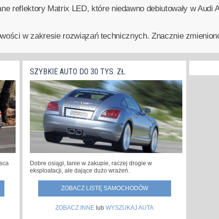
 reflektory Matrix LED, które niedawno debiutowały w Audi A
o nowości w zakresie rozwiązań technicznych. Znacznie zmienion
SZYBKIE AUTO DO 30 TYS. ZŁ
jsca
Dobre osiągi, tanie w zakupie, raczej drogie w
eksploatacji, ale dające dużo wrażeń.
ZOBACZ LISTĘ SAMOCHODÓW
ZOBACZ INNE
lub
WYSZUKAJ AUTA