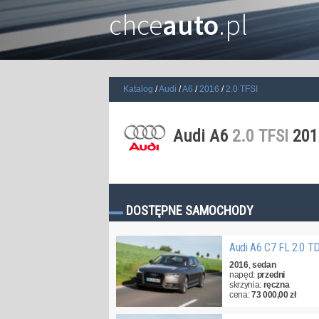
chce
auto
.pl
Katalog
Audi
A6
2016
2.0 TFSI
Audi A6
2.0 TFSI
201
DOSTĘPNE SAMOCHODY
Audi A6 C7 FL 2.0 T
2016
,
sedan
napęd:
przedni
skrzynia:
ręczna
cena:
73 000,00 zł