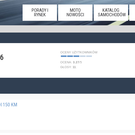
PORADY I
MOTO
KATALOG
RYNEK
NOWOŚCI
SAMOCHODÓW
OCENY UŻYTKOWNIKÓW
6
OCENA:
3.27
/
5
GŁOSY:
11
.
DI 150 KM