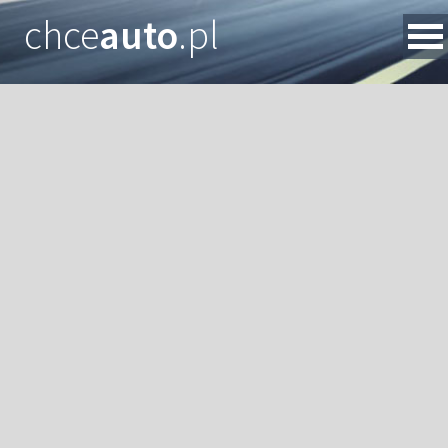
chce
auto
.pl