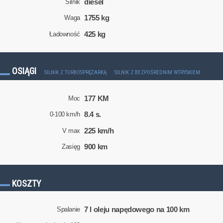
diesel
Silnik
1755 kg
Waga
425 kg
Ładowność
OSIĄGI
SILNIK Z TURBOSPRĘŻARKĄ
SILNIK Z BEZPOŚREDNIM WTRYSKIEM
177 KM
Moc
8.4 s.
0-100 km/h
225 km/h
V max
900 km
Zasięg
KOSZTY
7 l oleju napędowego na 100 km
Spalanie