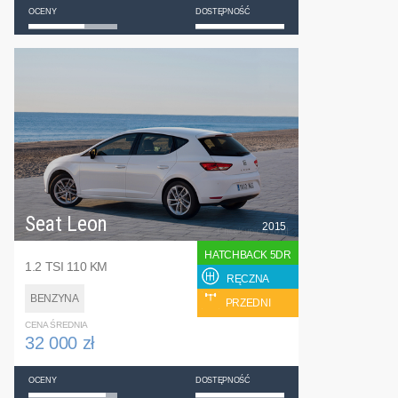
OCENY
DOSTĘPNOŚĆ
Seat Leon
2015
HATCHBACK 5DR
1.2 TSI 110 KM
RĘCZNA
BENZYNA
PRZEDNI
CENA ŚREDNIA
32 000 zł
OCENY
DOSTĘPNOŚĆ