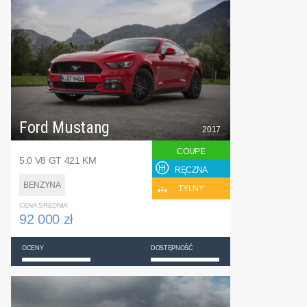
Ford Mustang
2017
COUPE
5.0 V8 GT 421 KM
RĘCZNA
BENZYNA
TYLNY
CENA ŚREDNIA
92 000 zł
OCENY
DOSTĘPNOŚĆ