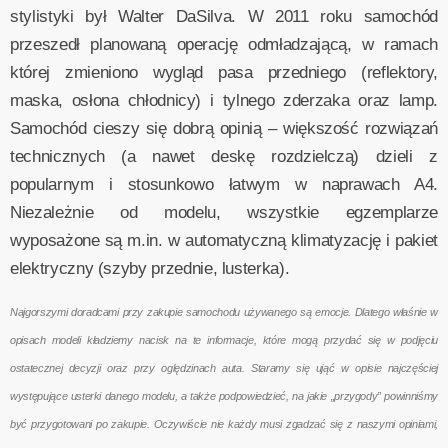
stylistyki był Walter DaSilva. W 2011 roku samochód
przeszedł planowaną operację odmładzającą, w ramach
której zmieniono wygląd pasa przedniego (reflektory,
maska, osłona chłodnicy) i tylnego zderzaka oraz lamp.
Samochód cieszy się dobrą opinią – większość rozwiązań
technicznych (a nawet deskę rozdzielczą) dzieli z
popularnym i stosunkowo łatwym w naprawach A4.
Niezależnie od modelu, wszystkie egzemplarze
wyposażone są m.in. w automatyczną klimatyzację i pakiet
elektryczny (szyby przednie, lusterka).
Najgorszymi doradcami przy zakupie samochodu używanego są emocje. Dlatego właśnie w
opisach modeli kładziemy nacisk na te informacje, które mogą przydać się w podjęciu
ostatecznej decyzji oraz przy oględzinach auta. Staramy się ująć w opisie najczęściej
występujące usterki danego modelu, a także podpowiedzieć, na jakie „przygody” powinniśmy
być przygotowani po zakupie. Oczywiście nie każdy musi zgadzać się z naszymi opiniami,