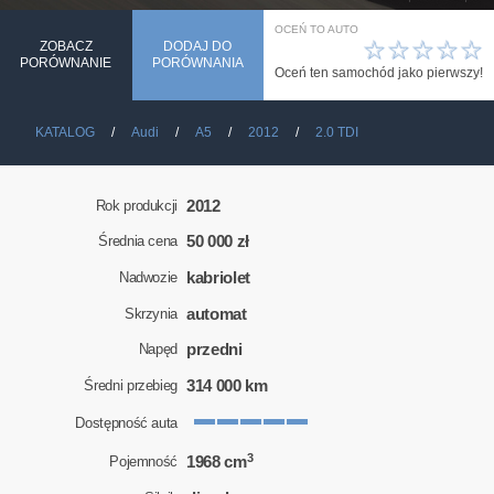
OCEŃ TO AUTO
☆
☆
☆
☆
☆
ZOBACZ
DODAJ DO
PORÓWNANIE
PORÓWNANIA
Oceń ten samochód jako pierwszy!
KATALOG
Audi
A5
2012
2.0 TDI
2012
Rok produkcji
50 000 zł
Średnia cena
kabriolet
Nadwozie
automat
Skrzynia
przedni
Napęd
314 000 km
Średni przebieg
Dostępność auta
3
1968 cm
Pojemność