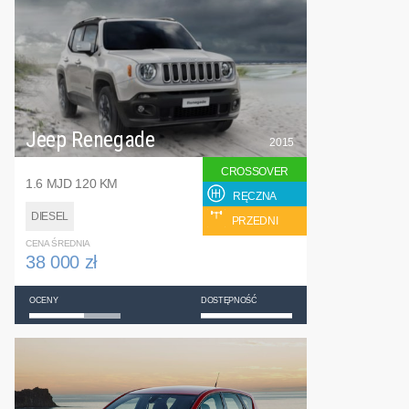
Jeep Renegade
2015
CROSSOVER
1.6 MJD 120 KM
RĘCZNA
DIESEL
PRZEDNI
CENA ŚREDNIA
38 000 zł
OCENY
DOSTĘPNOŚĆ