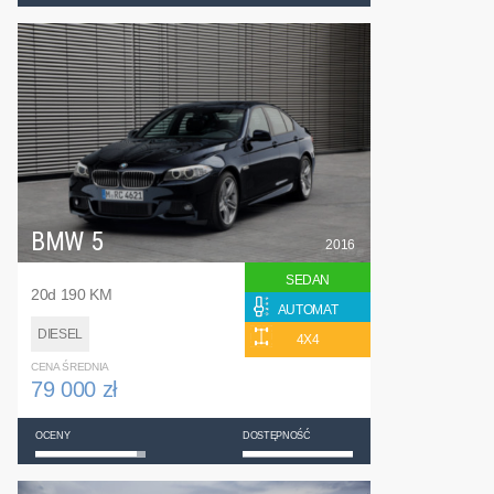
BMW 5
2016
SEDAN
20d 190 KM
AUTOMAT
DIESEL
4X4
CENA ŚREDNIA
79 000 zł
OCENY
DOSTĘPNOŚĆ