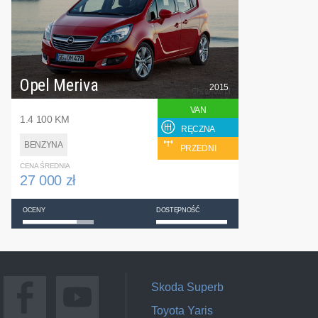
Opel Meriva
2015
VAN
1.4 100 KM
RĘCZNA
BENZYNA
PRZEDNI
CENA ŚREDNIA
27 000 zł
OCENY
DOSTĘPNOŚĆ
Skoda Superb
Toyota Yaris