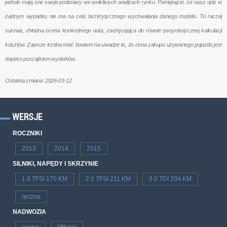
jednak mają one swoje podstawy we wnikliwych analizach rynku. Pamiętajcie, że nasz opis w
żadnym wypadku nie ma na celu bezkrytycznego wychwalania danego modelu. To raczej
surowa, chłodna ocena konkretnego auta, zachęcająca do równie pesymistycznej kalkulacji
kosztów. Zawsze trzeba mieć bowiem na uwadze to, że cena zakupu używanego pojazdu jest
dopiero początkiem wydatków.
Ostatnia zmiana: 2026-03-12
WERSJE
ROCZNIKI
2013
2014
2015
SILNIKI, NAPĘDY I SKRZYNIE
1.8 TFSI 170 KM
2.0 TFSI 211 KM
3.0 TDI 204 KM
ręczna
NADWOZIA
coupe
liftback