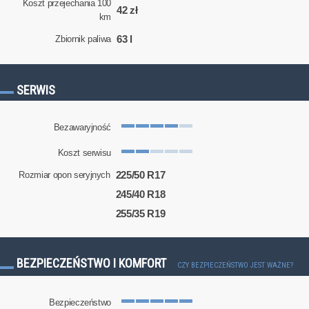
Koszt przejechania 100
42 zł
km
63 l
Zbiornik paliwa
SERWIS
Bezawaryjność
Koszt serwisu
225/50 R17
Rozmiar opon seryjnych
245/40 R18
255/35 R19
BEZPIECZEŃSTWO I KOMFORT
CZY BEZPIECZEŃSTWO JEST WAŻNE?
Bezpieczeństwo