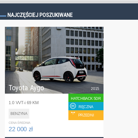
NAJCZĘŚCIEJ POSZUKIWANE
Toyota Aygo
2015
HATCHBACK 5DR
1.0 VVT-i 69 KM
RĘCZNA
BENZYNA
PRZEDNI
CENA ŚREDNIA
22 000 zł