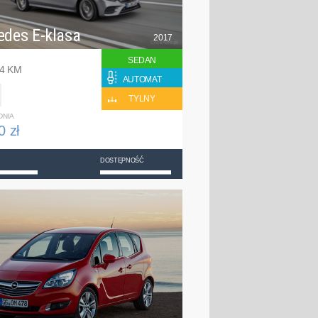
edes E-klasa
2017
SEDAN
94 KM
AUTOMAT
TYLNY
DNIA
0 zł
DOSTĘPNOŚĆ