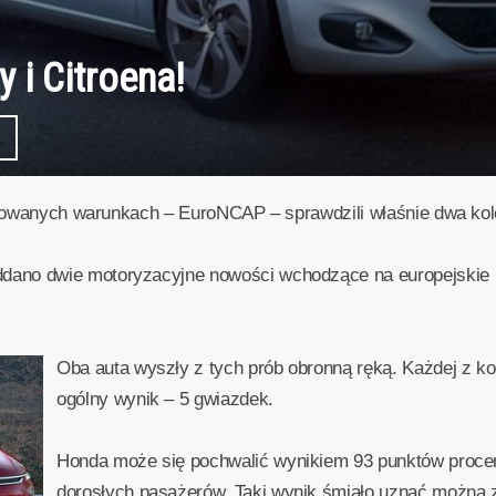
 i Citroena!
trolowanych warunkach – EuroNCAP – sprawdzili właśnie dwa ko
ano dwie motoryzacyjne nowości wchodzące na europejskie ry
Oba auta wyszły z tych prób obronną ręką. Każdej z k
ogólny wynik – 5 gwiazdek.
Honda może się pochwalić wynikiem 93 punktów procen
dorosłych pasażerów. Taki wynik śmiało uznać można z