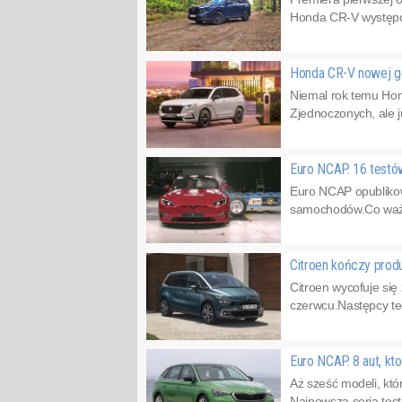
Honda CR-V występow
Honda CR-V nowej g
Niemal rok temu Hon
Zjednoczonych, ale 
Euro NCAP. 16 testó
Euro NCAP opublikowa
samochodów.Co ważne
Citroen kończy prod
Citroen wycofuje si
czerwcu.Następcy te
Euro NCAP. 8 aut, kt
Aż sześć modeli, któ
Najnowsza seria test