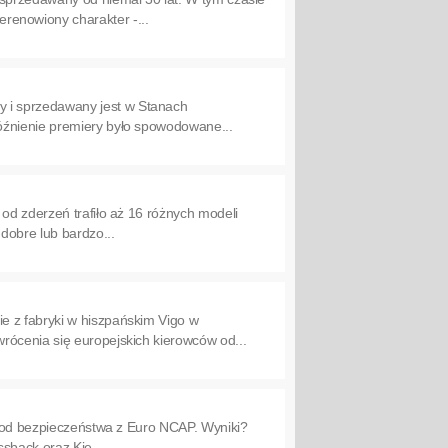
renowiony charakter -...
 i sprzedawany jest w Stanach
óźnienie premiery było spowodowane...
od zderzeń trafiło aż 16 różnych modeli
obre lub bardzo...
e z fabryki w hiszpańskim Vigo w
rócenia się europejskich kierowców od...
ci od bezpieczeństwa z Euro NCAP. Wyniki?
sback oraz Kię...