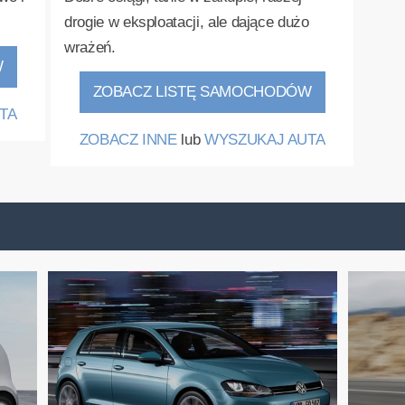
drogie w eksploatacji, ale dające dużo
wrażeń.
W
ZOBACZ LISTĘ SAMOCHODÓW
TA
ZOBACZ INNE
lub
WYSZUKAJ AUTA