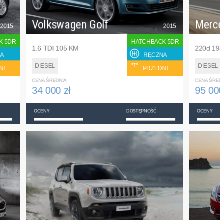
Volkswagen Golf
Merc
2015
2015
K 5DR
HATCHBACK 5DR
1.6 TDI 105 KM
220d 1
A
RĘCZNA
DIESEL
DIESEL
NI
PRZEDNI
CENA ŚREDNIA
CENA ŚRE
34 000 zł
95 00
OCENY
DOSTĘPNOŚĆ
OCENY