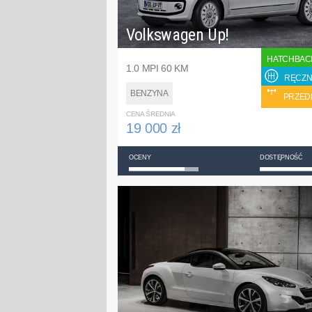
Volkswagen Up!
HATCHBAC
1.0 MPI 60 KM
RĘCZN
BENZYNA
PRZED
CENA ŚREDNIA
19 000 zł
OCENY
DOSTĘPNOŚĆ