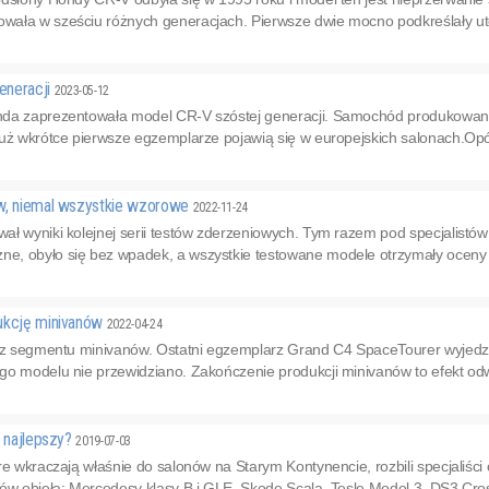
ała w sześciu różnych generacjach. Pierwsze dwie mocno podkreślały ute
eneracji
2023-05-12
da zaprezentowała model CR-V szóstej generacji. Samochód produkowany
już wkrótce pierwsze egzemplarze pojawią się w europejskich salonach.Op
w, niemal wszystkie wzorowe
2022-11-24
ł wyniki kolejnej serii testów zderzeniowych. Tym razem pod specjalistów 
, obyło się bez wpadek, a wszystkie testowane modele otrzymały oceny d
ukcję minivanów
2022-04-24
ę z segmentu minivanów. Ostatni egzemplarz Grand C4 SpaceTourer wyjedzi
go modelu nie przewidziano. Zakończenie produkcji minivanów to efekt odw
o najlepszy?
2019-07-03
re wkraczają właśnie do salonów na Starym Kontynencie, rozbili specjaliś
ów objęła: Mercedesy klasy B i GLE, Skodę Scala, Teslę Model 3, DS3 Cros