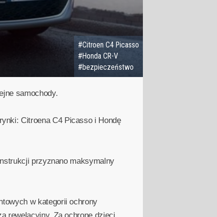
#Citroen C4 Picasso
#Honda CR-V
#bezpieczeństwo
lejne samochody.
nki: Citroena C4 Picasso i Hondę
onstrukcji przyznano maksymalny
towych w kategorii ochrony
a rewelacyjny. Za ochronę dzieci