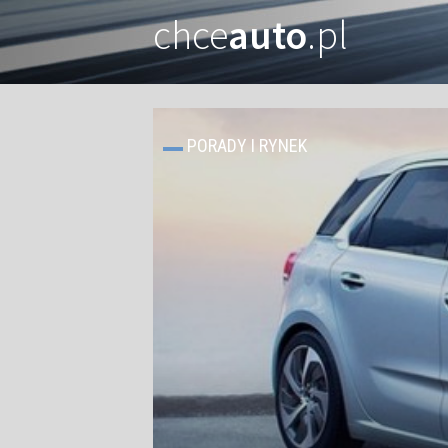
chce
auto
.pl
PORADY I RYNEK