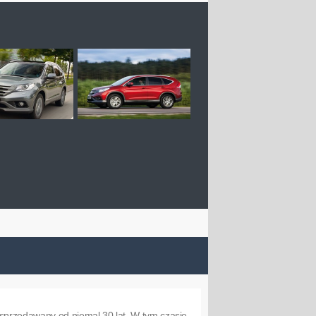
 sprzedawany od niemal 30 lat. W tym czasie