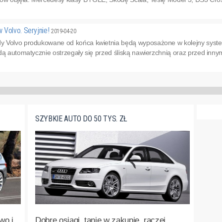
 Volvo. Seryjnie!
2019-04-20
y Volvo produkowane od końca kwietnia będą wyposażone w kolejny syst
dą automatycznie ostrzegały się przed śliską nawierzchnią oraz przed innym
SZYBKIE AUTO DO 50 TYS. ZŁ
wo i
Dobre osiągi, tanie w zakupie, raczej