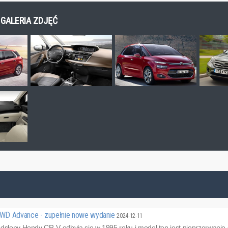
 GALERIA ZDJĘĆ
WD Advance - zupełnie nowe wydanie
2024-12-11
odsłony Hondy CR-V odbyła się w 1995 roku i model ten jest nieprzerwanie