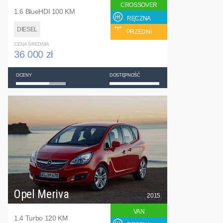
CROSSOVER
1.6 BlueHDI 100 KM
RĘCZNA
DIESEL
PRZEDNI
CENA ŚREDNIA
36 000 zł
OCENY
DOSTĘPNOŚĆ
Opel Meriva
2015
VAN
1.4 Turbo 120 KM