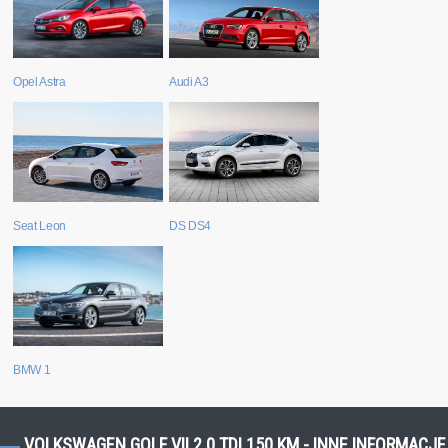
Audi A3
Opel Astra
Seat Leon
DS DS4
BMW 1
VOLKSWAGEN GOLF VII 2.0 TDI 150 KM - INNE INFORMACJE