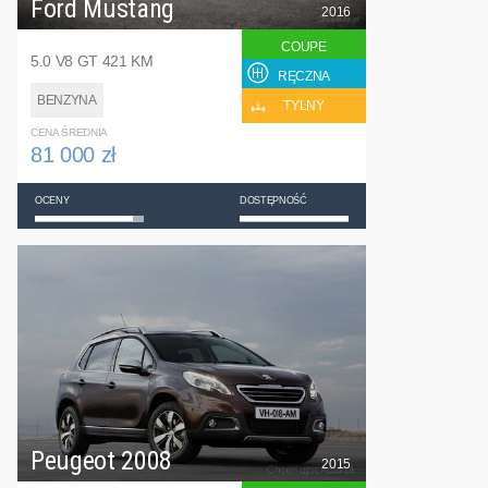
Ford Mustang
2016
COUPE
5.0 V8 GT 421 KM
RĘCZNA
BENZYNA
TYLNY
CENA ŚREDNIA
81 000 zł
OCENY
DOSTĘPNOŚĆ
Peugeot 2008
2015