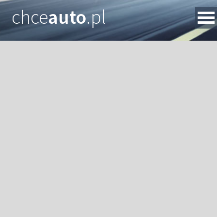
chce
auto
.pl