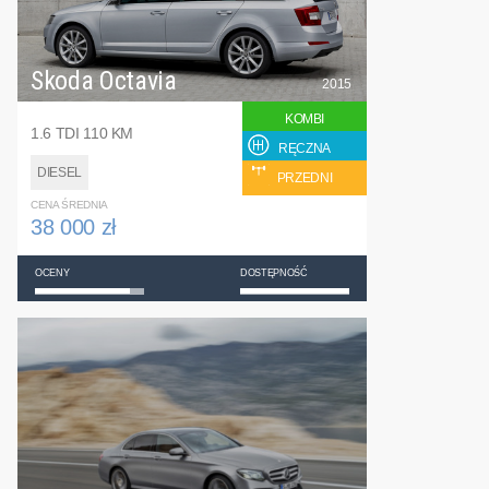
Skoda Octavia
2015
KOMBI
1.6 TDI 110 KM
RĘCZNA
DIESEL
PRZEDNI
CENA ŚREDNIA
38 000 zł
OCENY
DOSTĘPNOŚĆ