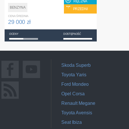
RĘCZNA
BENZYNA
PRZEDNI
CENA ŚREDNIA
29 000 zł
OCENY
DOSTĘPNOŚĆ
Skoda Superb
Toyota Yaris
Ford Mondeo
Opel Corsa
Renault Megane
Toyota Avensis
Seat Ibiza