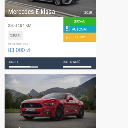
Mercedes E-klasa
2016
SEDAN
220d 194 KM
AUTOMAT
DIESEL
TYLNY
CENA ŚREDNIA
83 000 zł
OCENY
DOSTĘPNOŚĆ