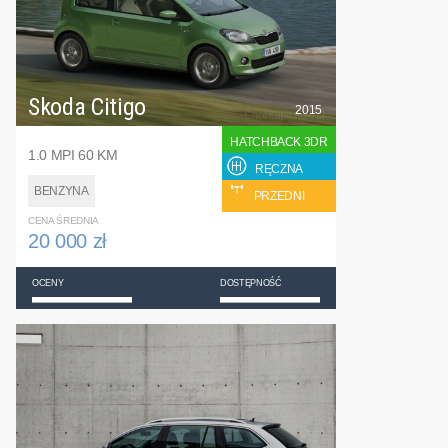
Skoda Citigo
2015
HATCHBACK 3DR
1.0 MPI 60 KM
RĘCZNA
BENZYNA
PRZEDNI
CENA ŚREDNIA
20 000 zł
OCENY
DOSTĘPNOŚĆ