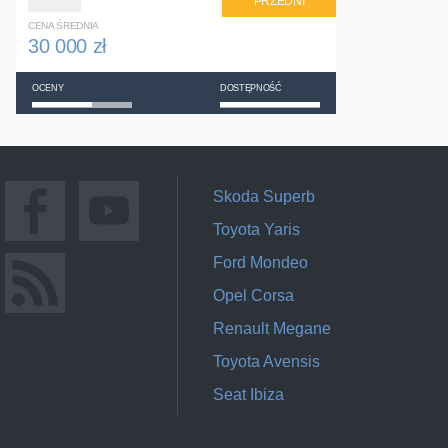
PRZEDNI
CENA ŚREDNIA
30 000 zł
OCENY
DOSTĘPNOŚĆ
Skoda Superb
Toyota Yaris
Ford Mondeo
Opel Corsa
Renault Megane
Toyota Avensis
Seat Ibiza