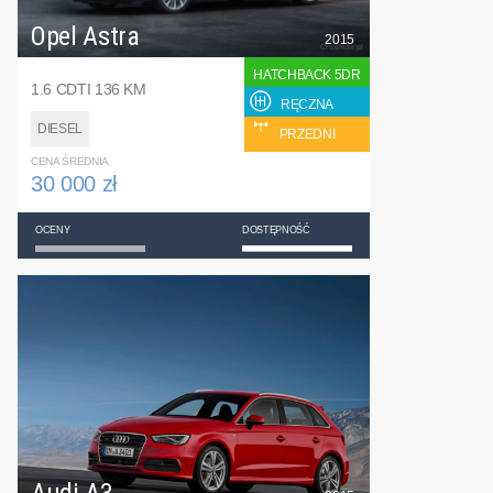
Opel Astra
2015
HATCHBACK 5DR
1.6 CDTI 136 KM
RĘCZNA
DIESEL
PRZEDNI
CENA ŚREDNIA
30 000 zł
OCENY
DOSTĘPNOŚĆ
Audi A3