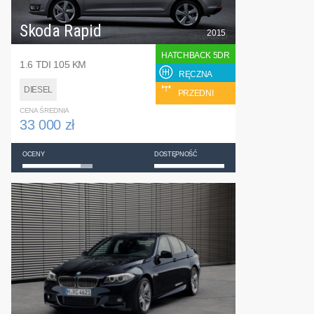
Skoda Rapid
2015
HATCHBACK 5DR
1.6 TDI 105 KM
RĘCZNA
DIESEL
PRZEDNI
CENA ŚREDNIA
33 000 zł
OCENY
DOSTĘPNOŚĆ