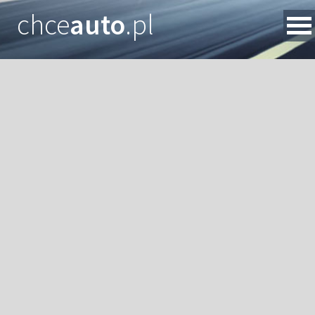
chce
auto
.pl