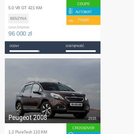
COUPE
5.0 V8 GT 421 KM
AUTOMAT
BENZYNA
TYLNY
CENA ŚREDNIA
96 000 zł
OCENY
DOSTĘPNOŚĆ
Peugeot 2008
2015
CROSSOVER
1.2 PureTech 110 KM