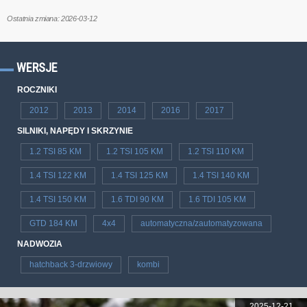
Ostatnia zmiana: 2026-03-12
WERSJE
ROCZNIKI
2012
2013
2014
2016
2017
SILNIKI, NAPĘDY I SKRZYNIE
1.2 TSI 85 KM
1.2 TSI 105 KM
1.2 TSI 110 KM
1.4 TSI 122 KM
1.4 TSI 125 KM
1.4 TSI 140 KM
1.4 TSI 150 KM
1.6 TDI 90 KM
1.6 TDI 105 KM
GTD 184 KM
4x4
automatyczna/zautomatyzowana
NADWOZIA
hatchback 3-drzwiowy
kombi
2025-12-21