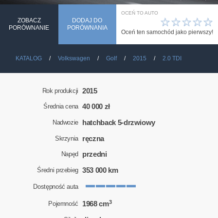
OCEŃ TO AUTO
☆
☆
☆
☆
☆
ZOBACZ
DODAJ DO
PORÓWNANIE
PORÓWNANIA
Oceń ten samochód jako pierwszy!
KATALOG
Volkswagen
Golf
2015
2.0 TDI
2015
Rok produkcji
40 000 zł
Średnia cena
hatchback 5-drzwiowy
Nadwozie
ręczna
Skrzynia
przedni
Napęd
353 000 km
Średni przebieg
Dostępność auta
3
1968 cm
Pojemność