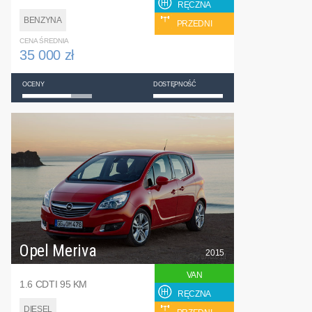
RĘCZNA
BENZYNA
PRZEDNI
CENA ŚREDNIA
35 000 zł
OCENY
DOSTĘPNOŚĆ
Opel Meriva
2015
VAN
1.6 CDTI 95 KM
RĘCZNA
DIESEL