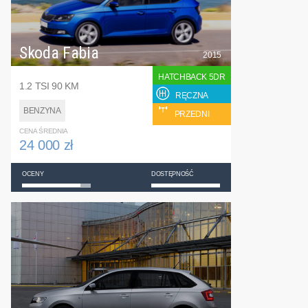
Skoda Fabia
2015
HATCHBACK 5DR
1.2 TSI 90 KM
RĘCZNA
BENZYNA
PRZEDNI
CENA ŚREDNIA
24 000 zł
OCENY
DOSTĘPNOŚĆ