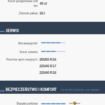
Koszt przejechania 100
40 zł
km
55 l
Zbiornik paliwa
SERWIS
Bezawaryjność
Koszt serwisu
205/55 R16
Rozmiar opon seryjnych
225/45 R17
225/40 R18
BEZPIECZEŃSTWO I KOMFORT
CZY BEZPIECZEŃSTWO JEST WAŻNE?
Bezpieczeństwo