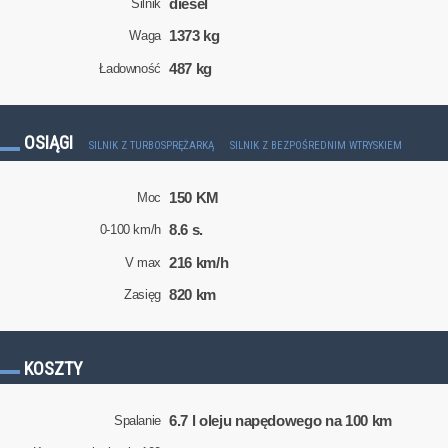
diesel
Silnik
1373 kg
Waga
487 kg
Ładowność
OSIĄGI
SILNIK Z TURBOSPRĘŻARKĄ
SILNIK Z BEZPOŚREDNIM WTRYSKIEM
150 KM
Moc
8.6 s.
0-100 km/h
216 km/h
V max
820 km
Zasięg
KOSZTY
6.7 l oleju napędowego na 100 km
Spalanie