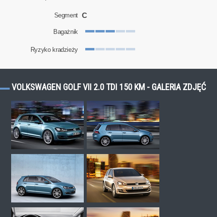
C
Segment
Bagażnik
Ryzyko kradzieży
VOLKSWAGEN GOLF VII 2.0 TDI 150 KM - GALERIA ZDJĘĆ