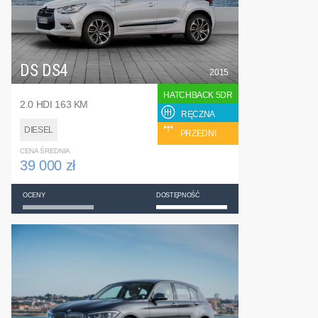
DS DS4
2015
HATCHBACK 5DR
2.0 HDI 163 KM
RĘCZNA
DIESEL
PRZEDNI
CENA ŚREDNIA
39 000 zł
OCENY
DOSTĘPNOŚĆ