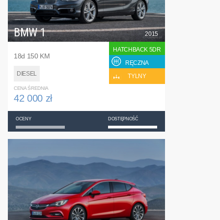
BMW 1
2015
HATCHBACK 5DR
18d 150 KM
RĘCZNA
DIESEL
TYLNY
CENA ŚREDNIA
42 000 zł
OCENY
DOSTĘPNOŚĆ