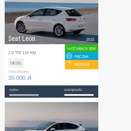
Seat Leon
2015
HATCHBACK 5DR
2.0 TDI 150 KM
RĘCZNA
DIESEL
PRZEDNI
CENA ŚREDNIA
35 000 zł
OCENY
DOSTĘPNOŚĆ