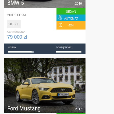
BMW 5
2016
SEDAN
20d 190 KM
AUTOMAT
DIESEL
4X4
CENA ŚREDNIA
79 000 zł
OCENY
DOSTĘPNOŚĆ
Ford Mustang
2017