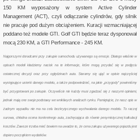
150 KM wyposażony w system Active Cylinder
Management (ACT), czyli odłączanie cylindrów, gdy silnik
nie pracuje pod dużym obciążeniem. Kuracji wzmacniającej
poddano też modele GTI. Golf GTI będzie teraz dysponował
mocą 230 KM, a GTI Performance - 245 KM.
Najgorszymi doradcami przy zakupie samochodu używanego są emocje. Dlatego właśnie w
opisach modeli kładziemy nacisk na te informacje, które mogą przydać się w podjęciu
ostatecznej decyzji oraz przy oględzinach auta. Staramy się ująć w opisie najczęściej
występujące usterki danego modelu, a także podpowiedzieć, na jakie „przygody” powinniśmy
być przygotowani po zakupie. Oczywiście nie każdy musi zgadzać się z naszymi opiniami,
jednak mają one swoje podstawy we wnikliwych analizach rynku. Pamiętajcie, że nasz opis w
żadnym wypadku nie ma na celu bezkrytycznego wychwalania danego modelu. To raczej
surowa, chłodna ocena konkretnego auta, zachęcająca do równie pesymistycznej kalkulacji
kosztów. Zawsze trzeba mieć bowiem na uwadze to, że cena zakupu używanego pojazdu jest
dopiero początkiem wydatków.