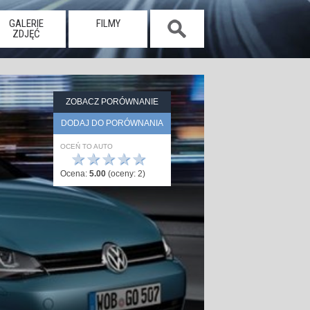
GALERIE
FILMY
ZDJĘĆ
ZOBACZ PORÓWNANIE
DODAJ DO PORÓWNANIA
OCEŃ TO AUTO
★
★
★
★
★
Ocena:
5.00
(oceny:
2
)