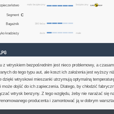
mało bezpieczny
bezpieczny
zpieczeństwo
C
Segment
Bagażnik
380 litrów
yko kradzieży
duże
małe
LPG
u z wtryskiem bezpośrednim jest nieco problemowy, a czasam
wanych do tego typu aut, ale koszt ich założenia jest wyższy 
re dzięki wtryskowi mieszanki utrzymują optymalną temperatur
 może dojść do ich zapieczenia. Dlatego, by chłodzić fabryczn
ączać wtrysk benzyny. Z tego względu, żeby nie narażać się 
ę renomowanego producenta i zamontować ją w dobrym warszta