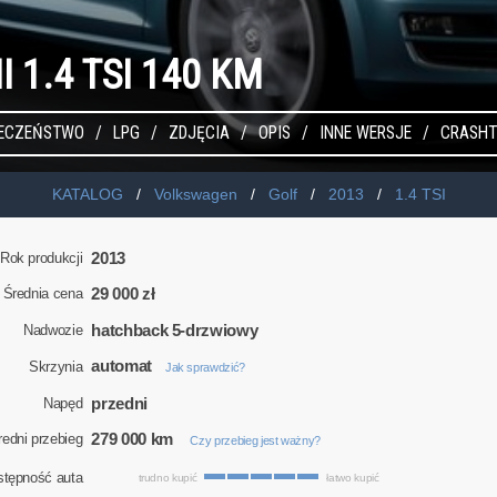
I 1.4 TSI 140 KM
IECZEŃSTWO
LPG
ZDJĘCIA
OPIS
INNE WERSJE
CRASHT
KATALOG
Volkswagen
Golf
2013
1.4 TSI
2013
Rok produkcji
29 000 zł
Średnia cena
hatchback 5-drzwiowy
Nadwozie
automat
Skrzynia
Jak sprawdzić?
przedni
Napęd
279 000 km
redni przebieg
Czy przebieg jest ważny?
stępność auta
trudno kupić
łatwo kupić