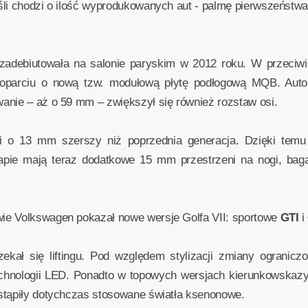
li chodzi o ilość wyprodukowanych aut - palmę pierwszeństwa d
adebiutowała na salonie paryskim w 2012 roku. W przeciwie
 oparciu o nową tzw. modułową płytę podłogową MQB. Auto
anie – aż o 59 mm – zwiększył się również rozstaw osi.
i o 13 mm szerszy niż poprzednia generacja. Dzięki temu
apie mają teraz dodatkowe 15 mm przestrzeni na nogi, baga
ie Volkswagen pokazał nowe wersje Golfa VII: sportowe
GTI
i
kał się liftingu. Pod względem stylizacji zmiany ogranic
technologii LED. Ponadto w topowych wersjach kierunkowskaz
stąpiły dotychczas stosowane światła ksenonowe.