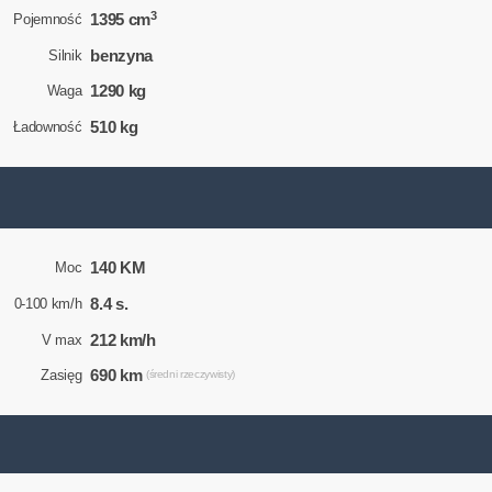
3
1395 cm
Pojemność
benzyna
Silnik
1290 kg
Waga
510 kg
Ładowność
140 KM
Moc
8.4 s.
0-100 km/h
212 km/h
V max
690 km
Zasięg
(średni rzeczywisty)