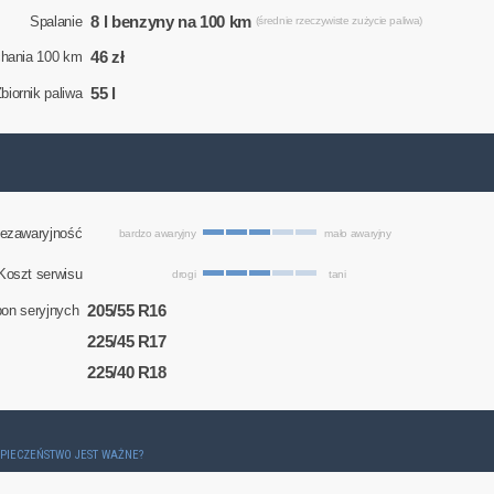
8 l benzyny na 100 km
Spalanie
(średnie rzeczywiste zużycie paliwa)
46 zł
chania 100 km
55 l
biornik paliwa
ezawaryjność
bardzo awaryjny
mało awaryjny
Koszt serwisu
drogi
tani
205/55 R16
on seryjnych
225/45 R17
225/40 R18
ZPIECZEŃSTWO JEST WAŻNE?