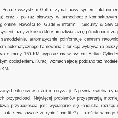
. Przede wszystkim Golf otrzymał nowy system infotainmen
la) oraz - po raz pierwszy w samochodzie kompaktowym -
 online. Nowości to "Guide & inform" i "Security & Servic
systent jazdy w korku (który umożliwia jazdę półautonomiczn
 samodzielnie, automatycznie poinformuje centrum ratowni
stem automatycznego hamowania z funkcją wykrywania pieszych
I Evo o mocy 150 KM wyposażony w system Active Cylinder
 dużym obciążeniem. Kuracji wzmacniającej poddano też modele
5 KM.
dzanych silników w histoii motoryzacji. Zapewnia świetną dynam
ch przypadłości. Najwięcej problemów przysparzają mocni
ową przypadłością jest wyciąganie się łańcucha rozrzą
uta serwisowane w trybie "long life"!) i jakością samego ł