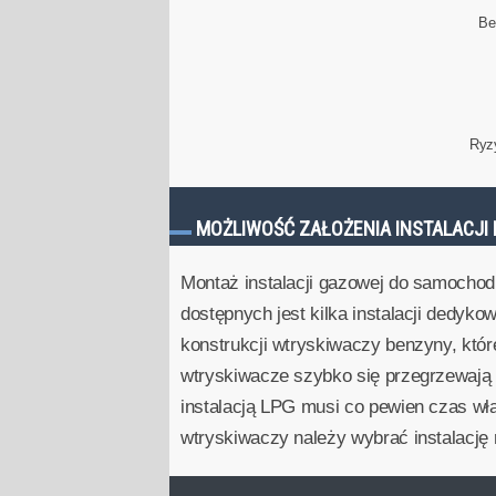
Be
Ryz
MOŻLIWOŚĆ ZAŁOŻENIA INSTALACJI 
Montaż instalacji gazowej do samochod
dostępnych jest kilka instalacji dedyko
konstrukcji wtryskiwaczy benzyny, któ
wtryskiwacze szybko się przegrzewają i
instalacją LPG musi co pewien czas wł
wtryskiwaczy należy wybrać instalacj