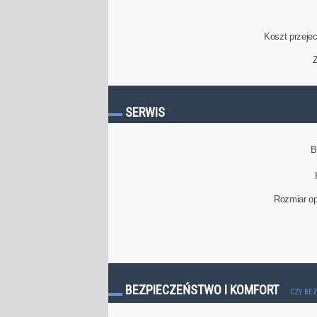
Koszt przeje
Z
SERWIS
B
Rozmiar op
BEZPIECZEŃSTWO I KOMFORT
CZY BE