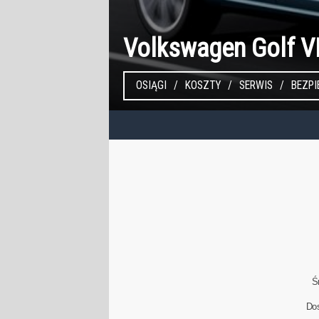
Volkswagen Golf VI
OSIĄGI
KOSZTY
SERWIS
BEZP
Ś
Do