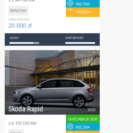
1.0 MPI 60 KM
RĘCZNA
BENZYNA
PRZEDNI
CENA ŚREDNIA
20 000 zł
OCENY
DOSTĘPNOŚĆ
Skoda Rapid
2015
HATCHBACK 5DR
1.6 TDI 105 KM
RĘCZNA