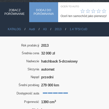
OCEŃ TO AUTO
☆
☆
☆
☆
☆
ZOBACZ
DODAJ DO
PORÓWNANIE
PORÓWNANIA
Oceń ten samochód jako pierwszy!
KATALOG
Audi
A3
2013
1.4 TFSI CoD
2013
Rok produkcji
32 000 zł
Średnia cena
hatchback 5-drzwiowy
Nadwozie
automat
Skrzynia
przedni
Napęd
279 000 km
Średni przebieg
Dostępność auta
3
1390 cm
Pojemność