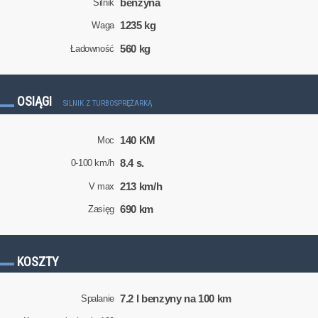
benzyna
Silnik
1235 kg
Waga
560 kg
Ładowność
OSIĄGI
SILNIK Z TURBOSPRĘŻARKĄ
140 KM
Moc
8.4 s.
0-100 km/h
213 km/h
V max
690 km
Zasięg
KOSZTY
7.2 l benzyny na 100 km
Spalanie