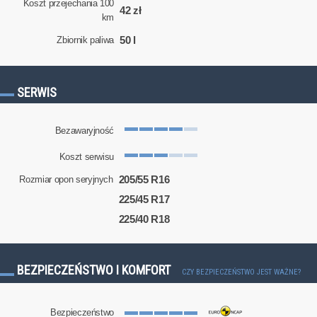
Koszt przejechania 100
42 zł
km
50 l
Zbiornik paliwa
SERWIS
Bezawaryjność
Koszt serwisu
205/55 R16
Rozmiar opon seryjnych
225/45 R17
225/40 R18
BEZPIECZEŃSTWO I KOMFORT
CZY BEZPIECZEŃSTWO JEST WAŻNE?
Bezpieczeństwo