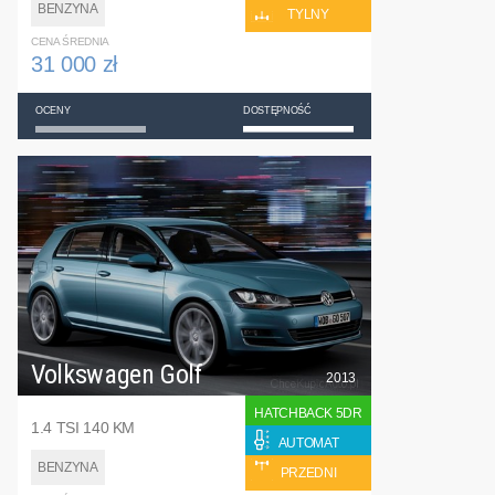
BENZYNA
TYLNY
CENA ŚREDNIA
31 000 zł
OCENY
DOSTĘPNOŚĆ
Volkswagen Golf
2013
HATCHBACK 5DR
1.4 TSI 140 KM
AUTOMAT
BENZYNA
PRZEDNI