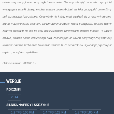
ostatecznej decyzji oraz przy oględzinach auta. Staramy się ująć w opisie najczęściej
występujące usterki danego modelu, a także podpowiedzieć, na jakie „przygody” powinniśmy
być przygotowani po zakupie. Oczywiście nie każdy musi zgadzać się z naszymi opiniami,
jednak mają one swoje podstawy we wnikliwych analizach rynku. Pamiętajcie, że nasz opis w
żadnym wypadku nie ma na celu bezkrytycznego wychwalania danego modelu. To raczej
surowa, chłodna ocena konkretnego auta, zachęcająca do równie pesymistycznej kalkulacji
kosztów. Zawsze trzeba mieć bowiem na uwadze to, że cena zakupu używanego pojazdu jest
dopiero początkiem wydatków.
Ostatnia zmiana: 2026-03-12
WERSJE
ROCZNIKI
2014
SILNIKI, NAPĘDY I SKRZYNIE
1.2 TFSI 105 KM
1.4 TFSI 122 KM
1.8 TFSI 180 KM