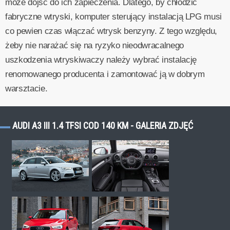
może dojść do ich zapieczenia. Dlatego, by chłodzić
fabryczne wtryski, komputer sterujący instalacją LPG musi
co pewien czas włączać wtrysk benzyny. Z tego względu,
żeby nie narażać się na ryzyko nieodwracalnego
uszkodzenia wtryskiwaczy należy wybrać instalację
renomowanego producenta i zamontować ją w dobrym
warsztacie.
AUDI A3 III 1.4 TFSI COD 140 KM - GALERIA ZDJĘĆ