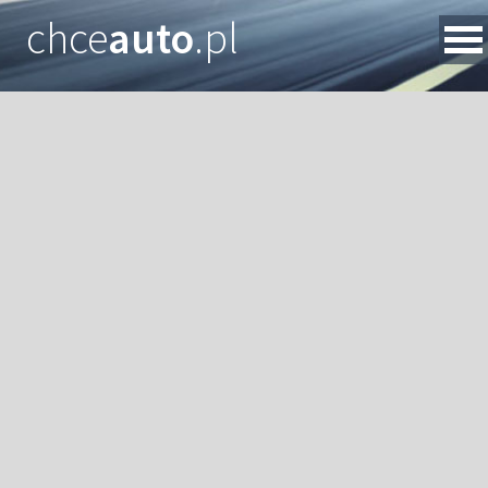
chce
auto
.pl