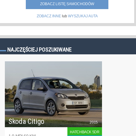
ZOBACZ LISTĘ SAMOCHODÓW
ZOBACZ INNE
lub
WYSZUKAJ AUTA
NAJCZĘŚCIEJ POSZUKIWANE
Skoda Citigo
2015
HATCHBACK 5DR