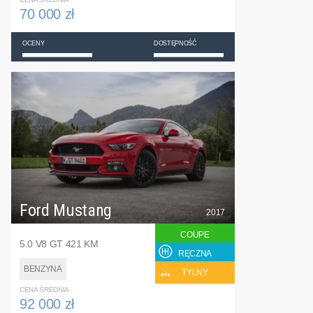
70 000 zł
OCENY
DOSTĘPNOŚĆ
Ford Mustang
2017
COUPE
5.0 V8 GT 421 KM
RĘCZNA
BENZYNA
TYLNY
CENA ŚREDNIA
92 000 zł