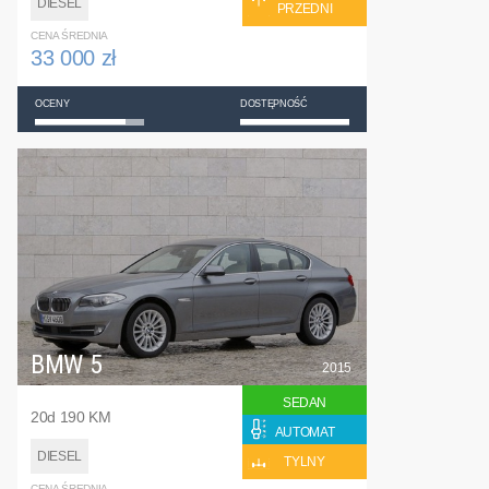
DIESEL
PRZEDNI
CENA ŚREDNIA
33 000 zł
OCENY
DOSTĘPNOŚĆ
BMW 5
2015
SEDAN
20d 190 KM
AUTOMAT
DIESEL
TYLNY
CENA ŚREDNIA