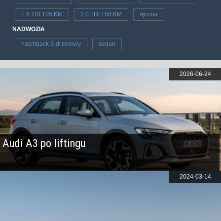
1.6 TDI 105 KM
2.0 TDI 150 KM
ręczna
NADWOZIA
hatchback 3-drzwiowy
sedan
2026-06-24
Audi A3 po liftingu
2024-03-14