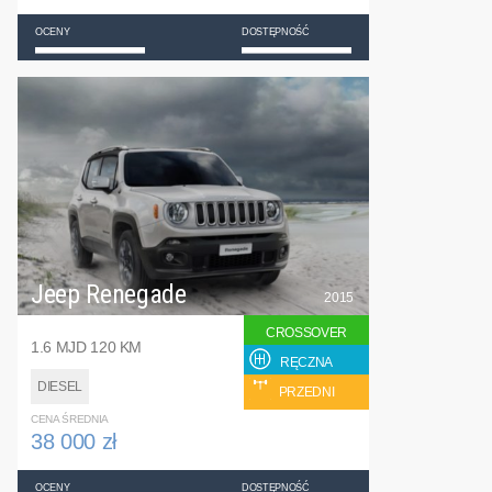
OCENY
DOSTĘPNOŚĆ
Jeep Renegade
2015
CROSSOVER
1.6 MJD 120 KM
RĘCZNA
DIESEL
PRZEDNI
CENA ŚREDNIA
38 000 zł
OCENY
DOSTĘPNOŚĆ