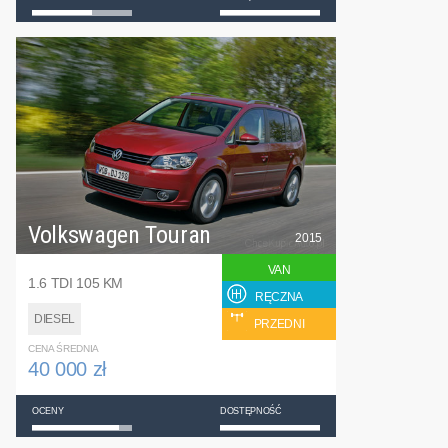
Volkswagen Touran
2015
VAN
1.6 TDI 105 KM
RĘCZNA
DIESEL
PRZEDNI
CENA ŚREDNIA
40 000 zł
OCENY
DOSTĘPNOŚĆ