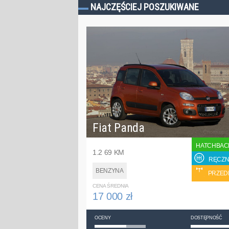
NAJCZĘŚCIEJ POSZUKIWANE
Fiat Panda
HATCHBAC
1.2 69 KM
RĘCZN
BENZYNA
PRZED
CENA ŚREDNIA
17 000 zł
OCENY
DOSTĘPNOŚĆ