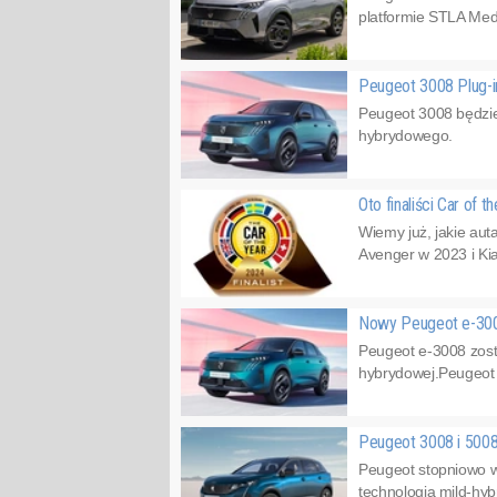
platformie STLA Medi
Peugeot 3008 Plug-i
Peugeot 3008 będzie
hybrydowego.
Oto finaliści Car of 
Wiemy już, jakie auta
Avenger w 2023 i Kia
Nowy Peugeot e-30
Peugeot e-3008 zosta
hybrydowej.Peugeot 3
Peugeot 3008 i 500
Peugeot stopniowo w
technologią mild-hyb