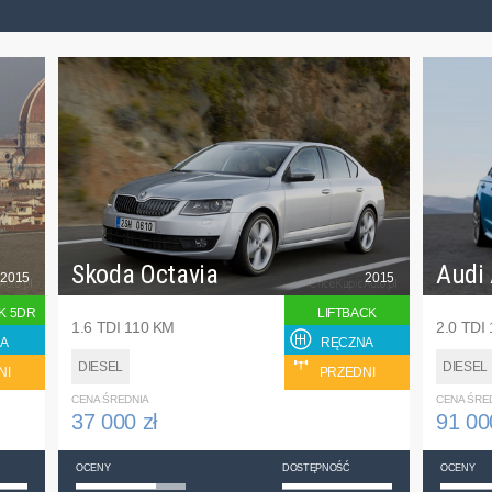
Skoda Octavia
Audi
2015
2015
K 5DR
LIFTBACK
1.6 TDI 110 KM
2.0 TDI
A
RĘCZNA
DIESEL
DIESEL
NI
PRZEDNI
CENA ŚREDNIA
CENA ŚRE
37 000 zł
91 00
OCENY
DOSTĘPNOŚĆ
OCENY