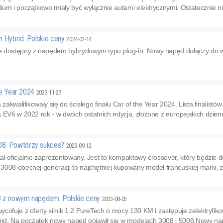
um i początkowo miały być wyłącznie autami elektrycznymi. Ostatecznie ni
n Hybrid. Polskie ceny
2024-07-14
 dostępny z napędem hybrydowym typu plug-in. Nowy napęd dołączy do wer
the Year 2024
2023-11-27
 zakwalifikowały się do ścisłego finału Car of the Year 2024. Lista finalis
 EV6 w 2022 rok - w dwóch ostatnich edycja, złożone z europejskich dziennik
08. Powtórzy sukces?
2023-09-12
ł oficjalnie zaprezentowany. Jest to kompaktowy crossover, który będzie do
008 obecnej generacji to najchętniej kupowany model francuskiej marki, p
8 z nowym napędem. Polskie ceny
2023-08-05
ycofuje z oferty silnik 1.2 PureTech o mocy 130 KM i zastępuje zelektry
rid. Na początek nowy napęd pojawił się w modelach 3008 i 5008.Nowy nap