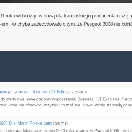
2009 roku wchodząc w nową dla francuskiego producenta nisz
m i to chyba zadecydowało o tym, że Peugeot 3008 nie odnió
owych wersjach. Business i GT Exlusive
2025-08-05
 oferty dwa nowe poziomy wyposażenia: Business i GT Exclusive. Pierwszy
powa, która ma oferować wszystko, co możliwe. Nowe wersje stanowią dopeł
5008 Dual Motor. Polskie ceny
2025-07-10
j generacji debiutował jesienią 2023 roku, a większy Peugeot 5008 - wi