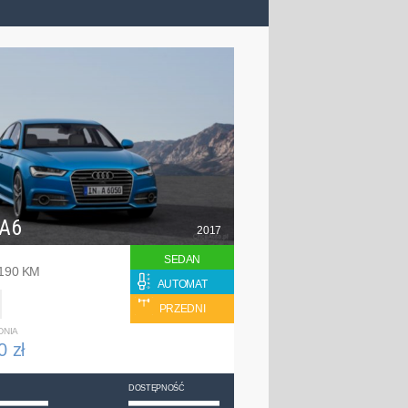
 A6
2017
SEDAN
 190 KM
AUTOMAT
PRZEDNI
DNIA
0 zł
DOSTĘPNOŚĆ