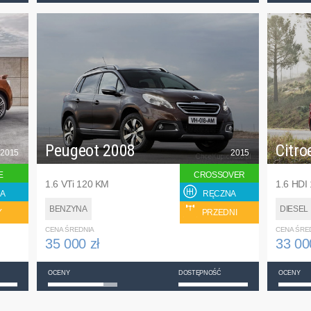
Peugeot 2008
Citro
2015
2015
E
CROSSOVER
1.6 VTi 120 KM
1.6 HDI
A
RĘCZNA
BENZYNA
DIESEL
Y
PRZEDNI
CENA ŚREDNIA
CENA ŚRE
35 000 zł
33 00
OCENY
DOSTĘPNOŚĆ
OCENY