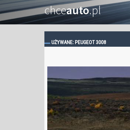
chce
auto
.pl
UŻYWANE: PEUGEOT 3008