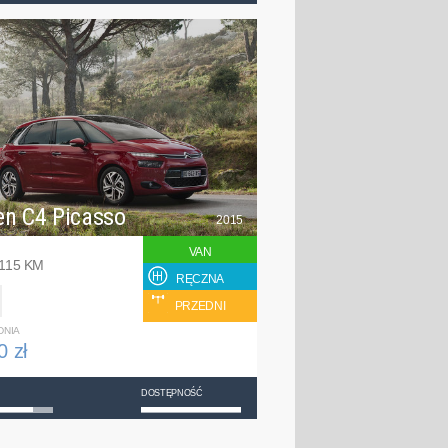
en C4 Picasso
2015
VAN
 115 KM
RĘCZNA
PRZEDNI
DNIA
0 zł
DOSTĘPNOŚĆ