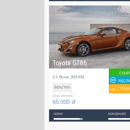
Toyota GT86
COUP
2.0 Boxer 200 KM
RĘCZN
BENZYNA
TYLN
CENA ŚREDNIA
65 000 zł
OCENY
DOSTĘPNOŚĆ