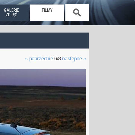
GALERIE
FILMY
ZDJĘĆ
« poprzednie
6/8
następne »