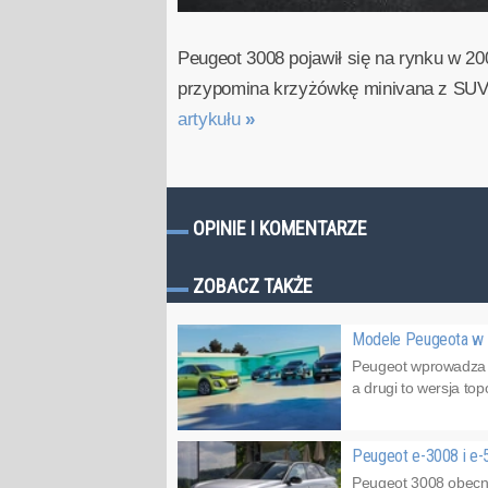
Peugeot 3008 pojawił się na rynku w 
przypomina krzyżówkę minivana z SUV-e
artykułu
»
OPINIE I KOMENTARZE
ZOBACZ TAKŻE
Modele Peugeota w n
Peugeot wprowadza do
a drugi to wersja to
Peugeot e-3008 i e-
Peugeot 3008 obecne