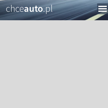
chce
auto
.pl