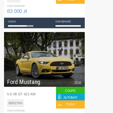
CENA ŚREDNIA
83 000 zł
OCENY
DOSTĘPNOŚĆ
Ford Mustang
2016
COUPE
5.0 V8 GT 421 KM
AUTOMAT
BENZYNA
TYLNY
CENA ŚREDNIA