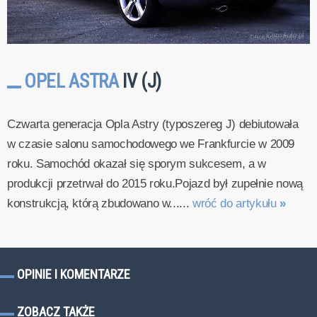
OPEL ASTRA
IV (J)
Czwarta generacja Opla Astry (typoszereg J) debiutowała
w czasie salonu samochodowego we Frankfurcie w 2009
roku. Samochód okazał się sporym sukcesem, a w
produkcji przetrwał do 2015 roku.Pojazd był zupełnie nową
konstrukcją, którą zbudowano w......
wróć do artykułu
»
OPINIE I KOMENTARZE
ZOBACZ TAKŻE