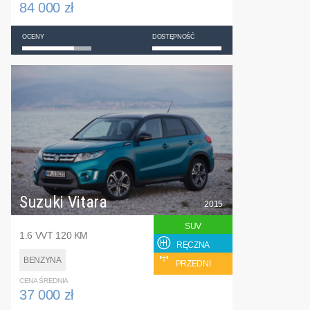
84 000 zł
OCENY
DOSTĘPNOŚĆ
Suzuki Vitara
2015
SUV
1.6 VVT 120 KM
RĘCZNA
BENZYNA
PRZEDNI
CENA ŚREDNIA
37 000 zł