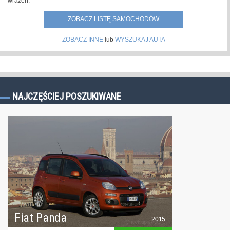
wrażeń.
ZOBACZ LISTĘ SAMOCHODÓW
ZOBACZ INNE
lub
WYSZUKAJ AUTA
NAJCZĘŚCIEJ POSZUKIWANE
Fiat Panda
2015