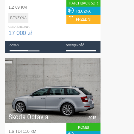
HATCHBACK 5DR
1.2 69 KM
RĘCZNA
BENZYNA
PRZEDNI
CENA ŚREDNIA
17 000 zł
OCENY
DOSTĘPNOŚĆ
Skoda Octavia
2015
KOMBI
1.6 TDI 110 KM