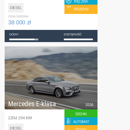
RĘCZNA
DIESEL
PRZEDNI
CENA ŚREDNIA
38 000 zł
OCENY
DOSTĘPNOŚĆ
Mercedes E-klasa
2016
SEDAN
220d 194 KM
AUTOMAT
DIESEL
TYLNY