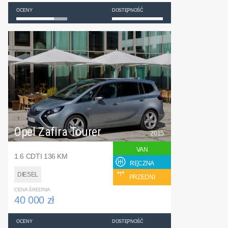
OCENY
DOSTĘPNOŚĆ
Opel Zafira Tourer
2015
VAN
1.6 CDTI 136 KM
RĘCZNA
DIESEL
PRZEDNI
CENA ŚREDNIA
40 000 zł
OCENY
DOSTĘPNOŚĆ