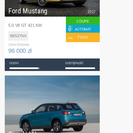
Ford Mustang
2017
COUPE
5.0 V8 GT 421 KM
AUTOMAT
BENZYNA
TYLNY
CENA ŚREDNIA
96 000 zł
OCENY
DOSTĘPNOŚĆ