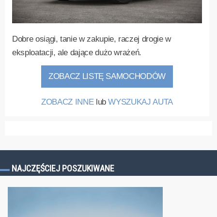
Dobre osiągi, tanie w zakupie, raczej drogie w
eksploatacji, ale dające dużo wrażeń.
ZOBACZ LISTĘ SAMOCHODÓW
ZOBACZ INNE
lub
WYSZUKAJ AUTA
NAJCZĘŚCIEJ POSZUKIWANE