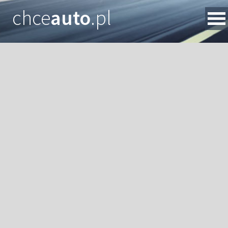
chce
auto
.pl