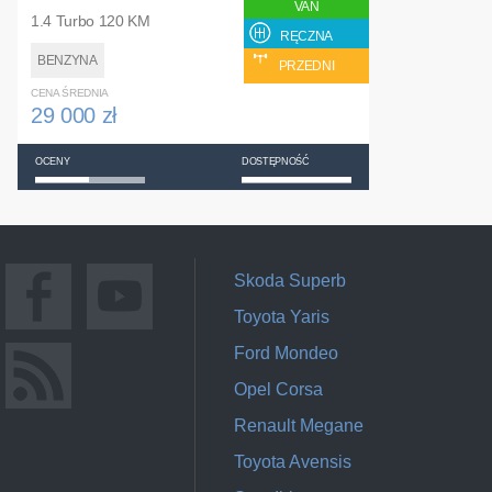
VAN
1.4 Turbo 120 KM
RĘCZNA
BENZYNA
PRZEDNI
CENA ŚREDNIA
29 000 zł
OCENY
DOSTĘPNOŚĆ
Skoda Superb
Toyota Yaris
Ford Mondeo
Opel Corsa
Renault Megane
Toyota Avensis