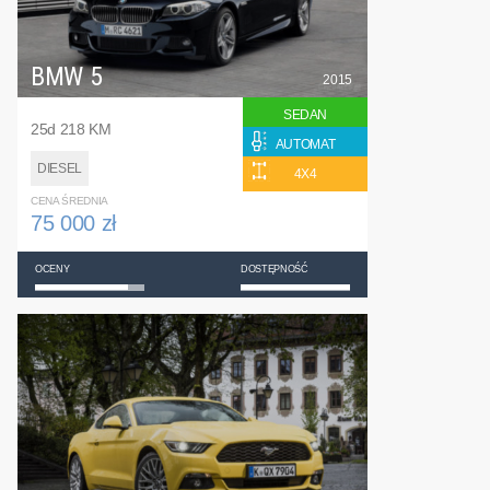
BMW 5
2015
SEDAN
25d 218 KM
AUTOMAT
DIESEL
4X4
CENA ŚREDNIA
75 000 zł
OCENY
DOSTĘPNOŚĆ