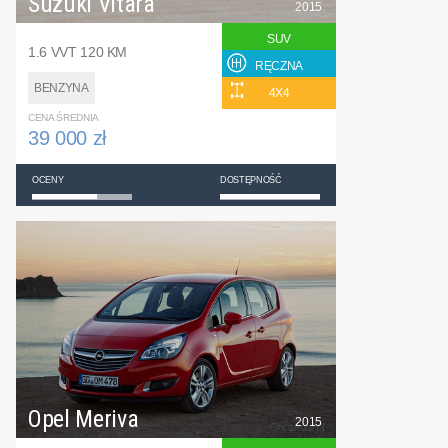
Suzuki Vitara
2015
SUV
1.6 VVT 120 KM
RĘCZNA
BENZYNA
4X4
CENA ŚREDNIA
39 000 zł
OCENY
DOSTĘPNOŚĆ
Opel Meriva
2015