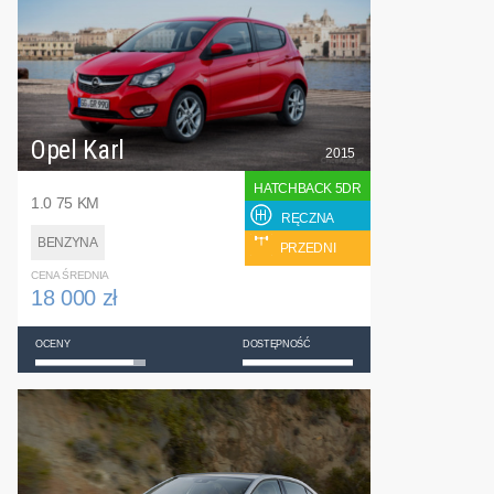
Opel Karl
2015
HATCHBACK 5DR
1.0 75 KM
RĘCZNA
BENZYNA
PRZEDNI
CENA ŚREDNIA
18 000 zł
OCENY
DOSTĘPNOŚĆ