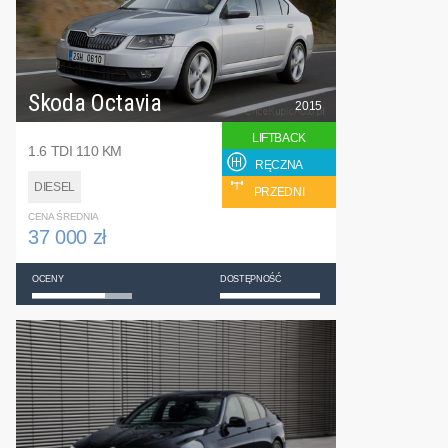
Skoda Octavia
2015
LIFTBACK
1.6 TDI 110 KM
RĘCZNA
DIESEL
PRZEDNI
CENA ŚREDNIA
37 000 zł
OCENY
DOSTĘPNOŚĆ