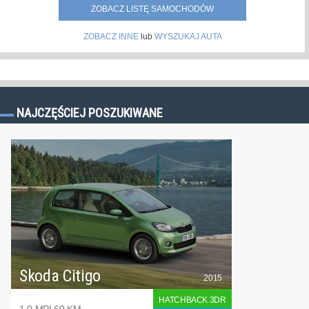
ZOBACZ LISTĘ SAMOCHODÓW
ZOBACZ INNE
lub
WYSZUKAJ AUTA
NAJCZĘŚCIEJ POSZUKIWANE
Skoda Citigo
2015
HATCHBACK 3DR
1.0 MPI 60 KM