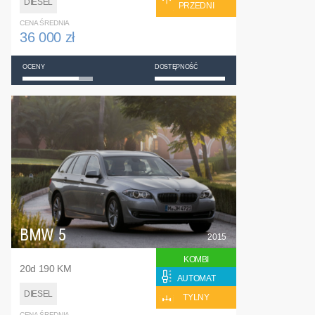
DIESEL
PRZEDNI
CENA ŚREDNIA
36 000 zł
OCENY
DOSTĘPNOŚĆ
BMW 5
2015
KOMBI
20d 190 KM
AUTOMAT
DIESEL
TYLNY
CENA ŚREDNIA