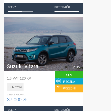
OCENY
DOSTĘPNOŚĆ
Suzuki Vitara
2015
SUV
1.6 VVT 120 KM
RĘCZNA
BENZYNA
PRZEDNI
CENA ŚREDNIA
37 000 zł
OCENY
DOSTĘPNOŚĆ