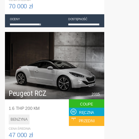
70 000 zł
OCENY
DOSTĘPNOŚĆ
Peugeot RCZ
2015
COUPE
1.6 THP 200 KM
RĘCZNA
BENZYNA
PRZEDNI
CENA ŚREDNIA
47 000 zł