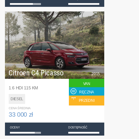
Citroen C4 Picasso
2015
VAN
1.6 HDI 115 KM
RĘCZNA
DIESEL
PRZEDNI
CENA ŚREDNIA
33 000 zł
OCENY
DOSTĘPNOŚĆ