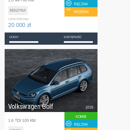
RĘCZNA
BENZYNA
PRZEDNI
CENA ŚREDNIA
20 000 zł
OCENY
DOSTĘPNOŚĆ
Volkswagen Golf
2015
KOMBI
1.6 TDI 105 KM
RĘCZNA