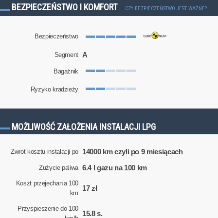
BEZPIECZEŃSTWO I KOMFORT
CZY BEZPIECZEŃSTWO JEST WAŻNE?
Bezpieczeństwo
A
Segment
Bagażnik
Ryzyko kradzieży
MOŻLIWOŚĆ ZAŁOŻENIA INSTALACJI LPG
14000 km czyli po 9 miesiącach
Zwrot kosztu instalacji po
6.4 l gazu na 100 km
Zużycie paliwa
Koszt przejechania 100
17 zł
km
Przyspieszenie do 100
15.8 s.