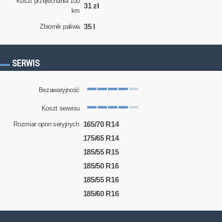
Koszt przejechania 100
31 zł
km
35 l
Zbiornik paliwa
SERWIS
Bezawaryjność
Koszt serwisu
165/70 R14
Rozmiar opon seryjnych
175/65 R14
185/55 R15
185/50 R16
185/55 R16
185/60 R16