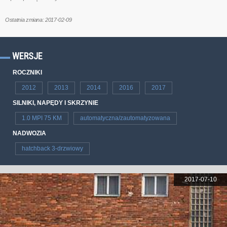
Ostatnia zmiana: 2017-02-09
WERSJE
ROCZNIKI
2012
2013
2014
2016
2017
SILNIKI, NAPĘDY I SKRZYNIE
1.0 MPI 75 KM
automatyczna/zautomatyzowana
NADWOZIA
hatchback 3-drzwiowy
2017-07-10