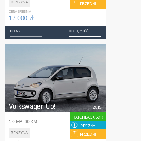
BENZYNA
PRZEDNI
CENA ŚREDNIA
17 000 zł
OCENY
DOSTĘPNOŚĆ
Volkswagen Up!
2015
HATCHBACK 5DR
1.0 MPI 60 KM
RĘCZNA
BENZYNA
PRZEDNI