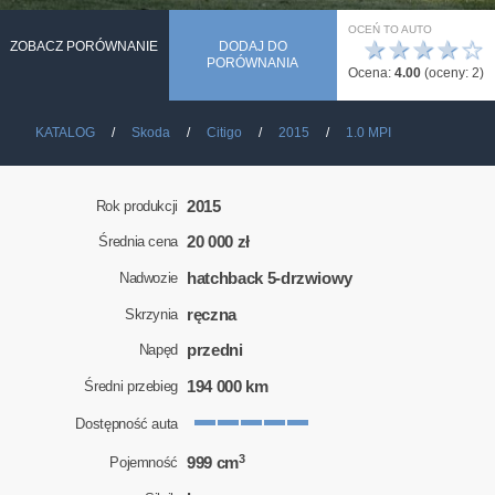
OCEŃ TO AUTO
★
★
★
★
☆
ZOBACZ PORÓWNANIE
DODAJ DO
PORÓWNANIA
Ocena:
4.00
(oceny:
2
)
KATALOG
Skoda
Citigo
2015
1.0 MPI
2015
Rok produkcji
20 000 zł
Średnia cena
hatchback 5-drzwiowy
Nadwozie
ręczna
Skrzynia
przedni
Napęd
194 000 km
Średni przebieg
Dostępność auta
3
999 cm
Pojemność