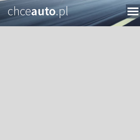
chce
auto
.pl