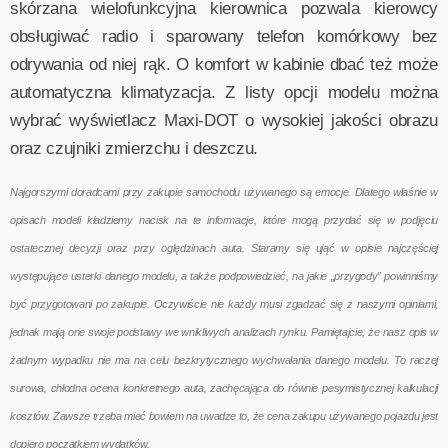
skórzana wielofunkcyjna kierownica pozwala kierowcy
obsługiwać radio i sparowany telefon komórkowy bez
odrywania od niej rąk. O komfort w kabinie dbać też może
automatyczna klimatyzacja. Z listy opcji modelu można
wybrać wyświetlacz Maxi-DOT o wysokiej jakości obrazu
oraz czujniki zmierzchu i deszczu.
Najgorszymi doradcami przy zakupie samochodu używanego są emocje. Dlatego właśnie w
opisach modeli kładziemy nacisk na te informacje, które mogą przydać się w podjęciu
ostatecznej decyzji oraz przy oględzinach auta. Staramy się ująć w opisie najczęściej
występujące usterki danego modelu, a także podpowiedzieć, na jakie „przygody” powinniśmy
być przygotowani po zakupie. Oczywiście nie każdy musi zgadzać się z naszymi opiniami,
jednak mają one swoje podstawy we wnikliwych analizach rynku. Pamiętajcie, że nasz opis w
żadnym wypadku nie ma na celu bezkrytycznego wychwalania danego modelu. To raczej
surowa, chłodna ocena konkretnego auta, zachęcająca do równie pesymistycznej kalkulacji
kosztów. Zawsze trzeba mieć bowiem na uwadze to, że cena zakupu używanego pojazdu jest
dopiero początkiem wydatków.