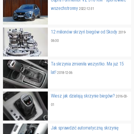
wszechstronny
2022-12-31
12 milionów skrzyń biegów od Skody
2019-
06-30
Ta skrzynia zmieniła wszystko. Ma już 15
lat!
2018-12-06
Wiesz jak działają skrzynie biegów?
2016-03-
01
Jak sprawdzić automatyczną skrzynię