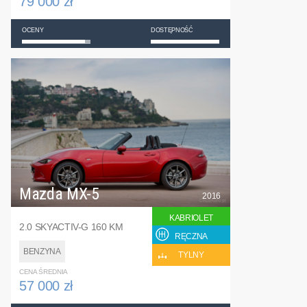
79 000 zł
OCENY
DOSTĘPNOŚĆ
Mazda MX-5
2016
KABRIOLET
2.0 SKYACTIV-G 160 KM
RĘCZNA
BENZYNA
TYLNY
CENA ŚREDNIA
57 000 zł