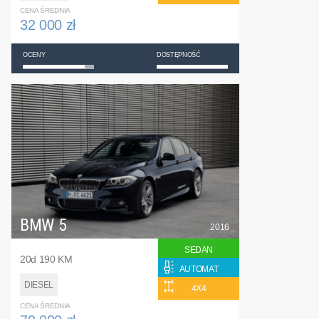
CENA ŚREDNIA
32 000 zł
OCENY
DOSTĘPNOŚĆ
BMW 5
2016
SEDAN
20d 190 KM
AUTOMAT
DIESEL
4X4
CENA ŚREDNIA