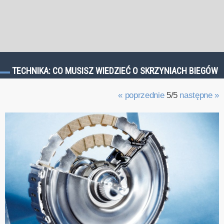
TECHNIKA: CO MUSISZ WIEDZIEĆ O SKRZYNIACH BIEGÓW
« poprzednie
5/5
następne »