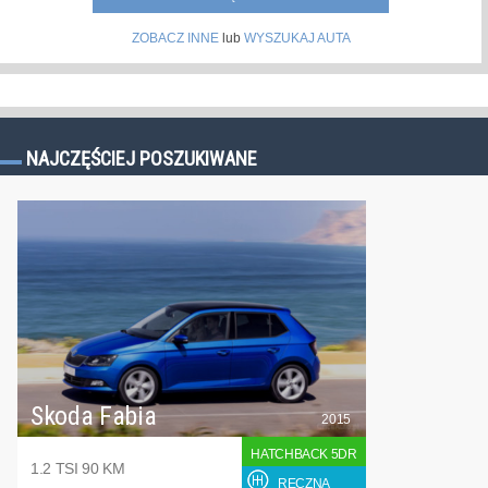
ZOBACZ INNE
lub
WYSZUKAJ AUTA
NAJCZĘŚCIEJ POSZUKIWANE
Skoda Fabia
2015
HATCHBACK 5DR
1.2 TSI 90 KM
RĘCZNA