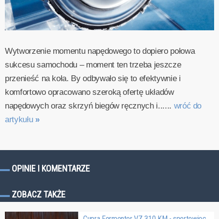
Wytworzenie momentu napędowego to dopiero połowa
sukcesu samochodu – moment ten trzeba jeszcze
przenieść na koła. By odbywało się to efektywnie i
komfortowo opracowano szeroką ofertę układów
napędowych oraz skrzyń biegów ręcznych i......
wróć do
artykułu
»
OPINIE I KOMENTARZE
ZOBACZ TAKŻE
Cupra Formentor VZ 310 KM - sportowiec