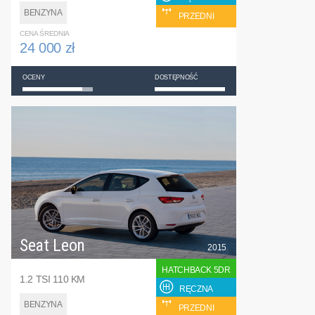
BENZYNA
PRZEDNI
CENA ŚREDNIA
24 000 zł
OCENY
DOSTĘPNOŚĆ
Seat Leon
2015
HATCHBACK 5DR
1.2 TSI 110 KM
RĘCZNA
BENZYNA
PRZEDNI