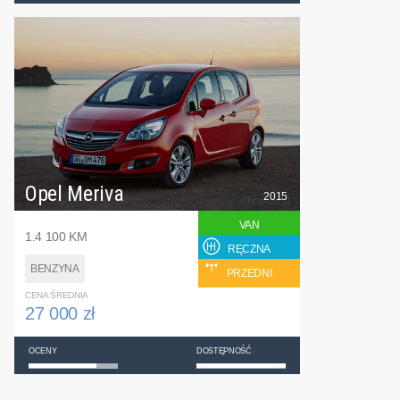
Opel Meriva
2015
VAN
1.4 100 KM
RĘCZNA
BENZYNA
PRZEDNI
CENA ŚREDNIA
27 000 zł
OCENY
DOSTĘPNOŚĆ