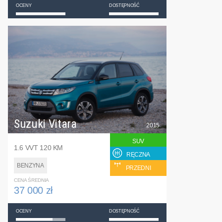
OCENY
DOSTĘPNOŚĆ
Suzuki Vitara
2015
SUV
1.6 VVT 120 KM
RĘCZNA
BENZYNA
PRZEDNI
CENA ŚREDNIA
37 000 zł
OCENY
DOSTĘPNOŚĆ