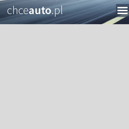
chce
auto
.pl