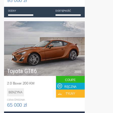
95 000 zł
OCENY
DOSTĘPNOŚĆ
Toyota GT86
2015
COUPE
2.0 Boxer 200 KM
RĘCZNA
BENZYNA
TYLNY
CENA ŚREDNIA
65 000 zł