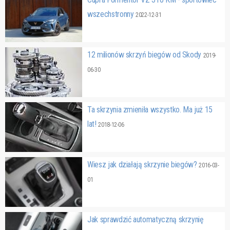
wszechstronny
2022-12-31
12 milionów skrzyń biegów od Skody
2019-
06-30
Ta skrzynia zmieniła wszystko. Ma już 15
lat!
2018-12-06
Wiesz jak działają skrzynie biegów?
2016-03-
01
Jak sprawdzić automatyczną skrzynię