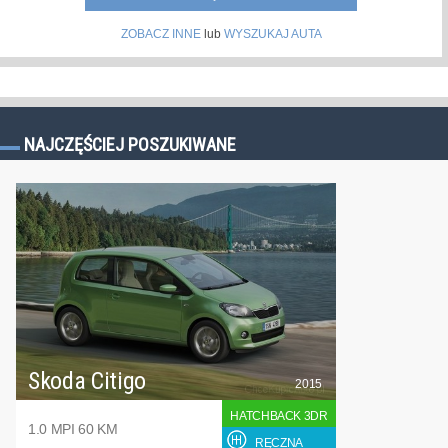
ZOBACZ INNE
lub
WYSZUKAJ AUTA
NAJCZĘŚCIEJ POSZUKIWANE
Skoda Citigo
2015
HATCHBACK 3DR
1.0 MPI 60 KM
RĘCZNA