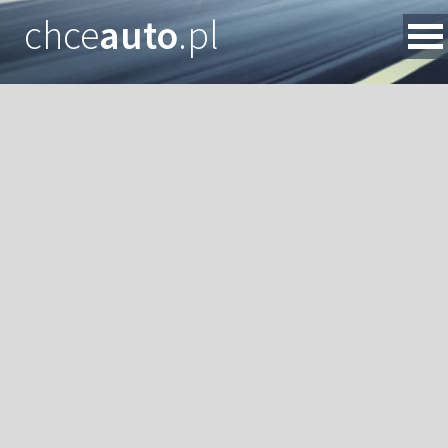
chce
auto
.pl