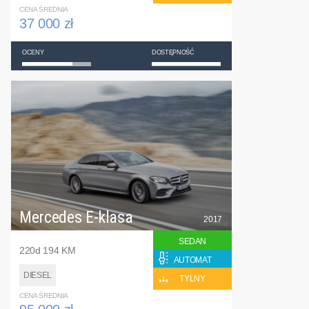
CENA ŚREDNIA
37 000 zł
OCENY
DOSTĘPNOŚĆ
Mercedes E-klasa
2017
SEDAN
220d 194 KM
AUTOMAT
DIESEL
TYLNY
CENA ŚREDNIA