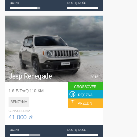
OCENY
DOSTĘPNOŚĆ
Jeep Renegade
2016
CROSSOVER
1.6 E-TorQ 110 KM
RĘCZNA
BENZYNA
PRZEDNI
CENA ŚREDNIA
41 000 zł
OCENY
DOSTĘPNOŚĆ