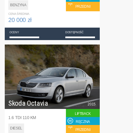
BENZYNA
PRZEDNI
CENA ŚREDNIA
20 000 zł
OCENY
DOSTĘPNOŚĆ
Skoda Octavia
2015
LIFTBACK
1.6 TDI 110 KM
RĘCZNA
DIESEL
PRZEDNI