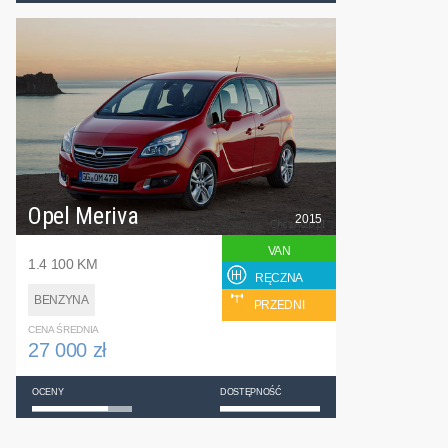
Opel Meriva
2015
VAN
1.4 100 KM
RĘCZNA
BENZYNA
PRZEDNI
CENA ŚREDNIA
27 000 zł
OCENY
DOSTĘPNOŚĆ