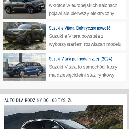
wkrótce w europejskich salonach
pojawi się pierwszy elektryczny
model Suzuki. E-Vitara to pojazd
Suzuki e Vitara. Elektryczna nowość
skonstruowany przy współpracy z Toyotą, wykorzystujący
Suzuki e Vitara powstała z
platformę "Heartect-e".
»
wykorzystaniem rozwiązań modelu
koncepcyjnego „eVX”, który w 2023
Suzuki Vitara po modernizacji (2024)
roku pokazano na targach Auto Expo w Indiach oraz na
Suzuki Vitara to samochód, który
Japan Mobility Show w Tokio. To nie tylko pierwszy
ma dziesięcioletni staż rynkowy.
samochód elektryczny Suzuki w ogóle, ale też...
»
Japończycy nie zamierzają jednak
rezygnować z produkcji tego modelu. Przeciwnie, właśnie
poddali go modernizacji. Suzuki Vitara debiutowało na
AUTO DLA RODZINY DO 100 TYS. ZŁ
salonie paryskim w 2014 roku, a rok...
»