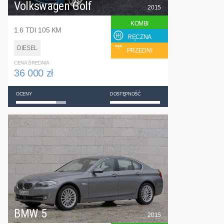
Volkswagen Golf
2015
KOMBI
1.6 TDI 105 KM
RĘCZNA
DIESEL
PRZEDNI
CENA ŚREDNIA
36 000 zł
OCENY
DOSTĘPNOŚĆ
BMW 5
2015