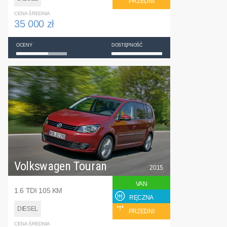
PRZEDNI
CENA ŚREDNIA
35 000 zł
OCENY
DOSTĘPNOŚĆ
Volkswagen Touran
2015
VAN
1.6 TDI 105 KM
RĘCZNA
DIESEL
PRZEDNI
CENA ŚREDNIA