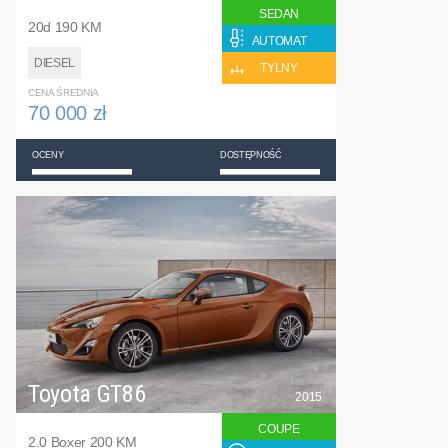
SEDAN
20d 190 KM
AUTOMAT
DIESEL
TYLNY
CENA ŚREDNIA
70 000 zł
OCENY
DOSTĘPNOŚĆ
Toyota GT86
2015
COUPE
2.0 Boxer 200 KM