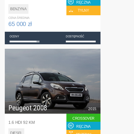
RĘCZNA
BENZYNA
TYLNY
CENA ŚREDNIA
65 000 zł
OCENY
DOSTĘPNOŚĆ
Peugeot 2008
2015
CROSSOVER
1.6 HDI 92 KM
RĘCZNA
DIESEL