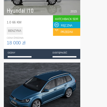
Hyundai i10
2015
HATCHBACK 5DR
1.0 66 KM
RĘCZNA
BENZYNA
PRZEDNI
CENA ŚREDNIA
18 000 zł
OCENY
DOSTĘPNOŚĆ