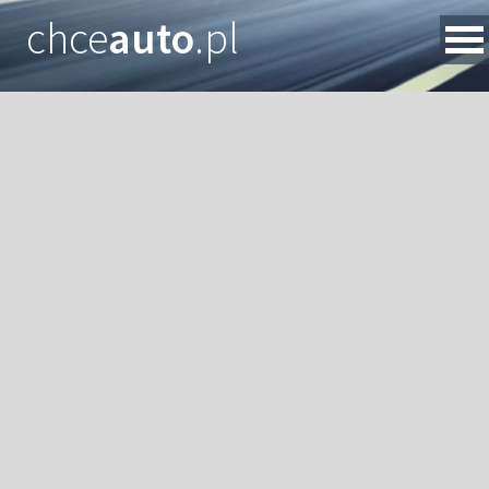
chce
auto
.pl