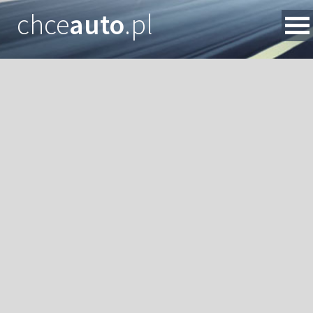
chce
auto
.pl