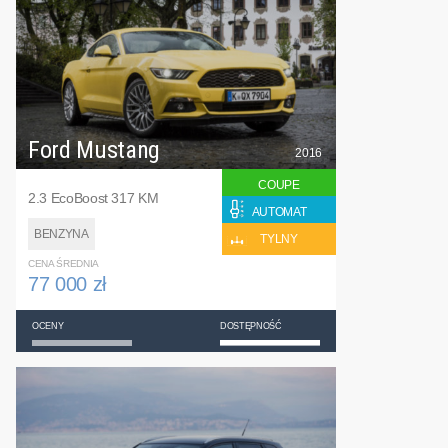
Ford Mustang
2016
COUPE
2.3 EcoBoost 317 KM
AUTOMAT
BENZYNA
TYLNY
CENA ŚREDNIA
77 000 zł
OCENY
DOSTĘPNOŚĆ