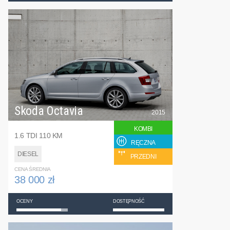
Skoda Octavia
2015
KOMBI
1.6 TDI 110 KM
RĘCZNA
DIESEL
PRZEDNI
CENA ŚREDNIA
38 000 zł
OCENY
DOSTĘPNOŚĆ