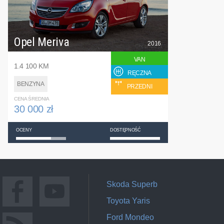
Opel Meriva
2016
VAN
1.4 100 KM
RĘCZNA
BENZYNA
PRZEDNI
CENA ŚREDNIA
30 000 zł
OCENY
DOSTĘPNOŚĆ
Skoda Superb
Toyota Yaris
Ford Mondeo