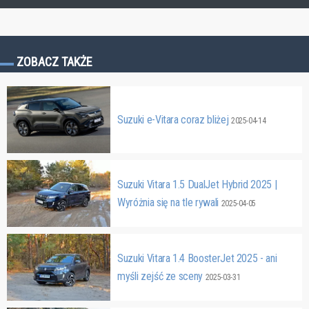
ZOBACZ TAKŻE
Suzuki e-Vitara coraz bliżej
2025-04-14
Suzuki Vitara 1.5 DualJet Hybrid 2025 |
Wyróżnia się na tle rywali
2025-04-05
Suzuki Vitara 1.4 BoosterJet 2025 - ani
myśli zejść ze sceny
2025-03-31