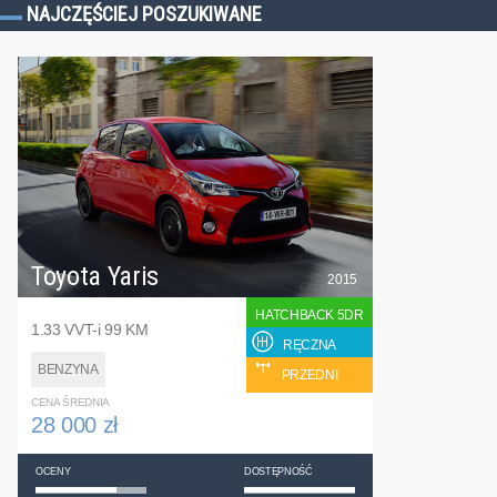
NAJCZĘŚCIEJ POSZUKIWANE
Toyota Yaris
2015
HATCHBACK 5DR
1.33 VVT-i 99 KM
RĘCZNA
BENZYNA
PRZEDNI
CENA ŚREDNIA
28 000 zł
OCENY
DOSTĘPNOŚĆ