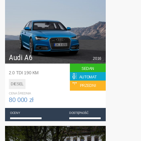
Audi A6
2016
SEDAN
2.0 TDI 190 KM
AUTOMAT
DIESEL
PRZEDNI
CENA ŚREDNIA
80 000 zł
OCENY
DOSTĘPNOŚĆ