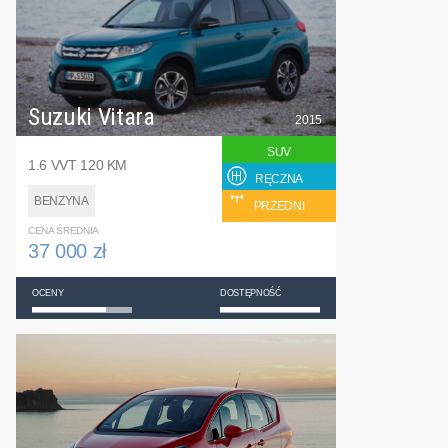
Suzuki Vitara
2015
SUV
1.6 VVT 120 KM
RĘCZNA
BENZYNA
PRZEDNI
CENA ŚREDNIA
37 000 zł
OCENY
DOSTĘPNOŚĆ