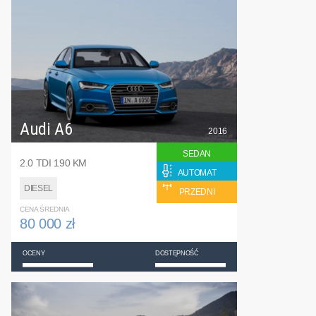
Audi A6
2016
SEDAN
2.0 TDI 190 KM
AUTOMAT
DIESEL
PRZEDNI
CENA ŚREDNIA
80 000 zł
OCENY
DOSTĘPNOŚĆ