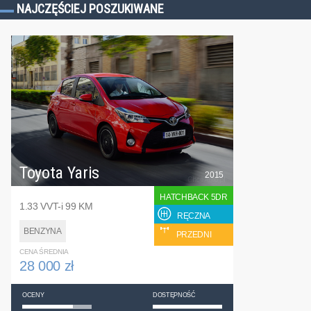
NAJCZĘŚCIEJ POSZUKIWANE
Toyota Yaris
2015
HATCHBACK 5DR
1.33 VVT-i 99 KM
RĘCZNA
BENZYNA
PRZEDNI
CENA ŚREDNIA
28 000 zł
OCENY
DOSTĘPNOŚĆ