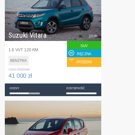
Suzuki Vitara
2016
SUV
1.6 VVT 120 KM
RĘCZNA
BENZYNA
PRZEDNI
CENA ŚREDNIA
41 000 zł
OCENY
DOSTĘPNOŚĆ