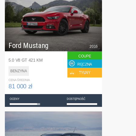
Ford Mustang
2016
COUPE
5.0 V8 GT 421 KM
RĘCZNA
BENZYNA
TYLNY
CENA ŚREDNIA
81 000 zł
OCENY
DOSTĘPNOŚĆ