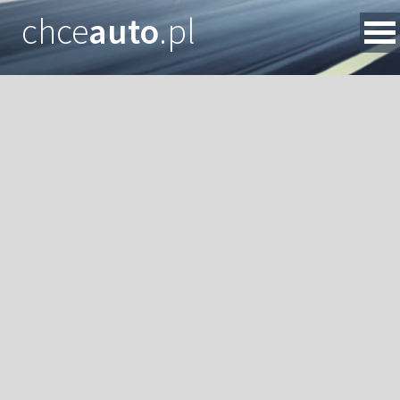
chce
auto
.pl