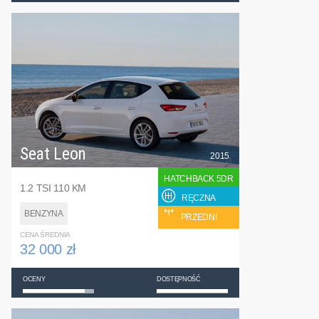
Seat Leon
2015
HATCHBACK 5DR
1.2 TSI 110 KM
RĘCZNA
BENZYNA
PRZEDNI
CENA ŚREDNIA
32 000 zł
OCENY
DOSTĘPNOŚĆ