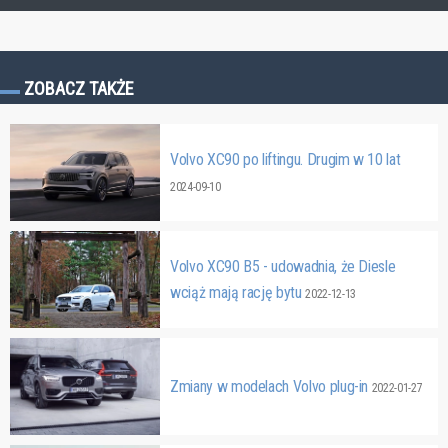
ZOBACZ TAKŻE
Volvo XC90 po liftingu. Drugim w 10 lat
2024-09-10
Volvo XC90 B5 - udowadnia, że Diesle
wciąż mają rację bytu
2022-12-13
Zmiany w modelach Volvo plug-in
2022-01-27