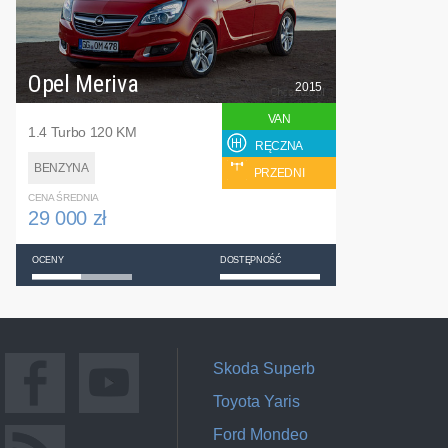
Opel Meriva
2015
VAN
1.4 Turbo 120 KM
RĘCZNA
BENZYNA
PRZEDNI
CENA ŚREDNIA
29 000 zł
OCENY
DOSTĘPNOŚĆ
Skoda Superb
Toyota Yaris
Ford Mondeo