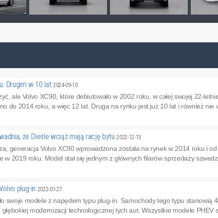
gu. Drugim w 10 lat
2024-09-10
yć, ale Volvo XC90, które debiutowało w 2002 roku, w całej swojej 22-letnie
 do 2014 roku, a więc 12 lat. Druga na rynku jest już 10 lat i również nie 
wadnia, że Diesle wciąż mają rację bytu
2022-12-13
sza, generacja Volvo XC90 wprowadzona została na rynek w 2014 roku i od 
e w 2019 roku. Model stał się jednym z głównych filarów sprzedaży szwedzk
olvo plug-in
2022-01-27
o swoje modele z napędem typu plug-in. Samochody tego typu stanowią 4
 głębokiej modernizacji technologicznej tych aut. Wszystkie modele PHEV ser