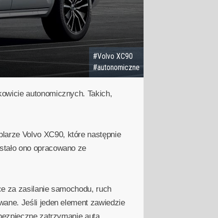
#Volvo XC90
#autonomiczne
kowicie autonomicznych. Takich,
arze Volvo XC90, które następnie
stało ono opracowano ze
.
ce za zasilanie samochodu, ruch
wane. Jeśli jeden element zawiedzie
 bezpieczne zatrzymanie auta.