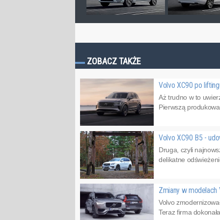
ZOBACZ TAKŻE
Volvo XC90 po liftin
Aż trudno w to uwierz
Pierwszą produkowano
Volvo XC90 B5 - udo
Druga, czyli najnow
delikatne odświeżeni
Zmiany w modelach V
Volvo zmodernizował
Teraz firma dokonała