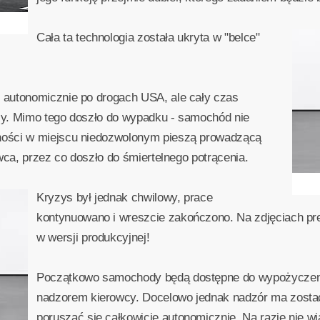
Cała ta technologia została ukryta w "belce"
 autonomicznie po drogach USA, ale cały czas
cy. Mimo tego doszło do wypadku - samochód nie
ości w miejscu niedozwolonym pieszą prowadzącą
wca, przez co doszło do śmiertelnego potrącenia.
Kryzys był jednak chwilowy, prace
kontynuowano i wreszcie zakończono. Na zdjęciach p
w wersji produkcyjnej!
Początkowo samochody będą dostępne do wypożyczenia
nadzorem kierowcy. Docelowo jednak nadzór ma zost
poruszać się całkowicie autonomicznie. Na razie nie wia