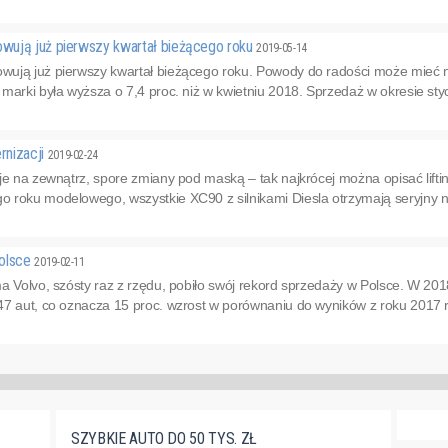
ują już pierwszy kwartał bieżącego roku
2019-05-14
ują już pierwszy kwartał bieżącego roku. Powody do radości może mieć n
marki była wyższa o 7,4 proc. niż w kwietniu 2018. Sprzedaż w okresie sty
rnizacji
2019-02-24
je na zewnątrz, spore zmiany pod maską – tak najkrócej można opisać lift
roku modelowego, wszystkie XC90 z silnikami Diesla otrzymają seryjny na
Polsce
2019-02-11
a Volvo, szósty raz z rzędu, pobiło swój rekord sprzedaży w Polsce. W 20
47 aut, co oznacza 15 proc. wzrost w porównaniu do wyników z roku 2017 r
SZYBKIE AUTO DO 50 TYS. ZŁ