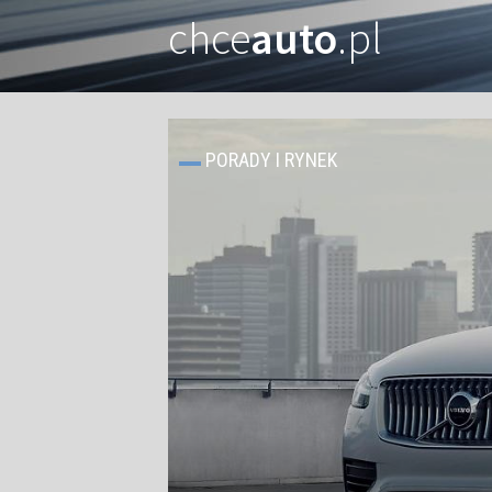
chce
auto
.pl
PORADY I RYNEK