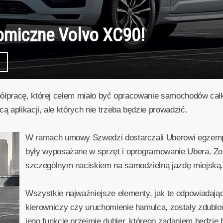
omiczne Volvo XC90!
półpracę, której celem miało być opracowanie samochodów cał
 aplikacji, ale których nie trzeba będzie prowadzić.
W ramach umowy Szwedzi dostarczali Uberowi egzempl
były wyposażane w sprzęt i oprogramowanie Ubera. Zo
szczególnym naciskiem na samodzielną jazdę miejską
Wszystkie najważniejsze elementy, jak te odpowiadają
kierowniczy czy uruchomienie hamulca, zostały zdublo
jego funkcję przejmie dubler, którego zadaniem będzie