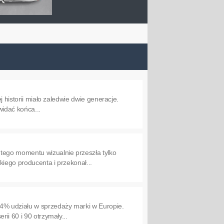
j historii miało zaledwie dwie generacje.
widać końca...
tego momentu wizualnie przeszła tylko
iego producenta i przekonał...
4% udziału w sprzedaży marki w Europie.
ii 60 i 90 otrzymały...