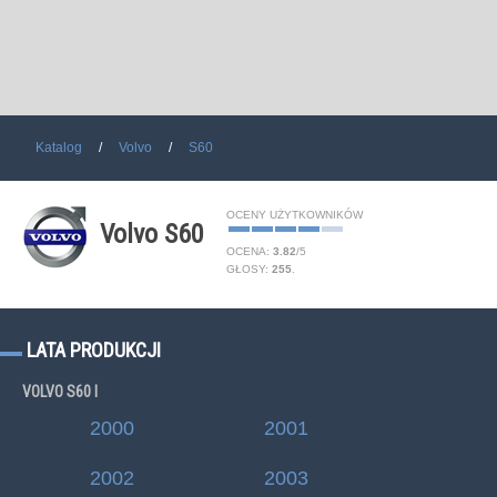
Katalog
Volvo
S60
OCENY UŻYTKOWNIKÓW
Volvo S60
OCENA:
3.82
/
5
GŁOSY:
255
.
LATA PRODUKCJI
VOLVO S60 I
2000
2001
2002
2003