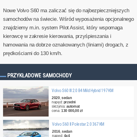
Nowe Volvo S60 ma zaliczać się do najbezpieczniejszych
samochodów na świecie. Wśród wyposażenia opcjonalnego
znajdziemy m.in. system Pilot Assist, który wspomaga
kierowcę w zakresie kierowania, przyśpieszania i
hamowania na dobrze oznakowanych (liniami) drogach, z
prędkościami do 130 km/h.
PRZYKŁADOWE SAMOCHODY
Volvo S60 III 2.0 B4 Mild Hybrid 197 KM
2020
,
sedan
napęd:
przedni
skrzynia:
automat
cena:
130 000,00 zł
Volvo S60 II Polestar 2.0 367 KM
2016
,
sedan
napęd:
4x4