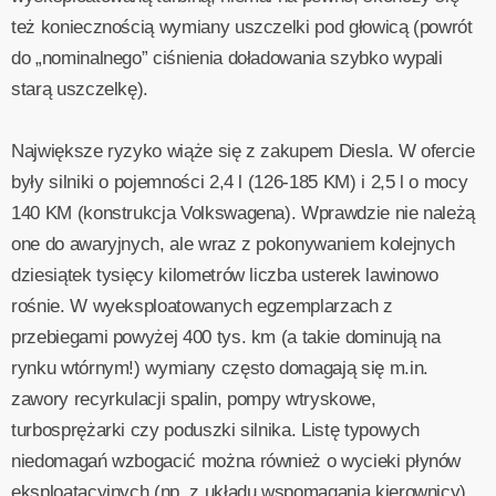
też koniecznością wymiany uszczelki pod głowicą (powrót
do „nominalnego” ciśnienia doładowania szybko wypali
starą uszczelkę).
Największe ryzyko wiąże się z zakupem Diesla. W ofercie
były silniki o pojemności 2,4 l (126-185 KM) i 2,5 l o mocy
140 KM (konstrukcja Volkswagena). Wprawdzie nie należą
one do awaryjnych, ale wraz z pokonywaniem kolejnych
dziesiątek tysięcy kilometrów liczba usterek lawinowo
rośnie. W wyeksploatowanych egzemplarzach z
przebiegami powyżej 400 tys. km (a takie dominują na
rynku wtórnym!) wymiany często domagają się m.in.
zawory recyrkulacji spalin, pompy wtryskowe,
turbosprężarki czy poduszki silnika. Listę typowych
niedomagań wzbogacić można również o wycieki płynów
eksploatacyjnych (np. z układu wspomagania kierownicy),