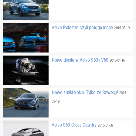
Volvo Polestar, czyli potęga mocy
2015-08-19
Nowe diesle w Volvo S60 i V60
2015-04-16
Nowe silniki Volvo. Tylko ze Szwecji!
2015-
03-19
Volvo S60 Cross Country
2015-01-08