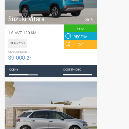
Suzuki Vitara
2015
SUV
1.6 VVT 120 KM
RĘCZNA
BENZYNA
4X4
CENA ŚREDNIA
39 000 zł
OCENY
DOSTĘPNOŚĆ