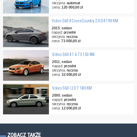
skrzynia:
automat
cena:
120 000,00 zł
Volvo S60 II CrossCountry 2.0 D4 190 KM
2015
,
sedan
napęd:
przedni
skrzynia:
ręczna
cena:
73 000,00 zł
Volvo S60 II 1.6 T3 150 KM
2011
,
sedan
napęd:
przedni
skrzynia:
ręczna
cena:
32 000,00 zł
Volvo S60 I 2.0 T 180 KM
2000
,
sedan
napęd:
przedni
skrzynia:
ręczna
cena:
12 000,00 zł
ZOBACZ TAKŻE