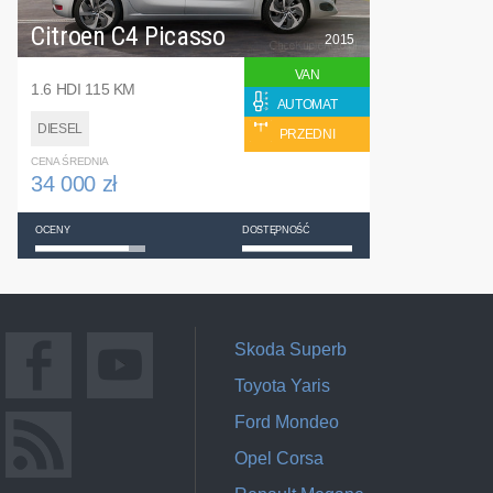
Citroen C4 Picasso
2015
VAN
1.6 HDI 115 KM
AUTOMAT
DIESEL
PRZEDNI
CENA ŚREDNIA
34 000 zł
OCENY
DOSTĘPNOŚĆ
Skoda Superb
Toyota Yaris
Ford Mondeo
Opel Corsa