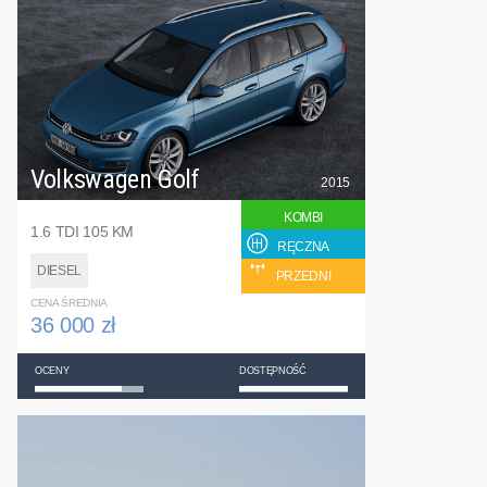
Volkswagen Golf
2015
KOMBI
1.6 TDI 105 KM
RĘCZNA
DIESEL
PRZEDNI
CENA ŚREDNIA
36 000 zł
OCENY
DOSTĘPNOŚĆ