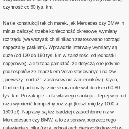
czynność co 60 tys. km.
Na tle konstrukcji takich marek, jak Mercedes czy BMW in
minus zaliczyć trzeba konieczność okresowej wymiany
rozrządu (we wszystkich silnikach zastosowano rozrząd
napędzany paskiem). Wprawdzie interwały wymiany są
duże (od 120 do 180 tys. km w zależności od jednostki
napędowej), ale trzeba pamiętać, że dotyczą one jedynie
podzespołów ze znaczkiem Volvo stosowanych na tzw.
„pierwszy montaż”. Zastosowanie zamienników (Dayco,
Contitech) automatycznie skraca interwał do około 60-80
tys. km. Po zakupie – dla własnego spokoju – lepiej więc od
razu wymienić kompletny rozrząd (koszt między 1000 a
1500 zł). Naprawy są też bardziej czasochłonne niż w
Mercedesach czy BMW, a to za sprawą poprzecznego
ustawienia silnika (przy jednostkach pięciocylindrowych w