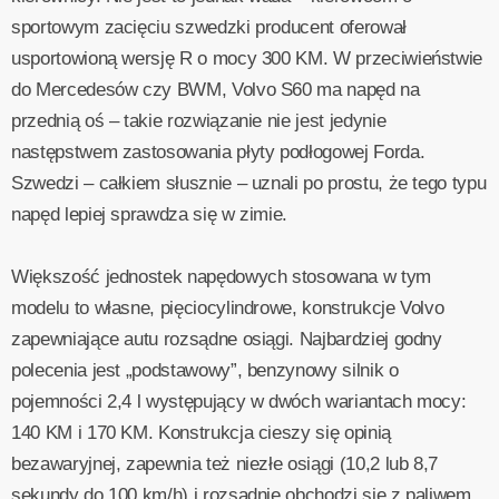
sportowym zacięciu szwedzki producent oferował
usportowioną wersję R o mocy 300 KM. W przeciwieństwie
do Mercedesów czy BWM, Volvo S60 ma napęd na
przednią oś – takie rozwiązanie nie jest jedynie
następstwem zastosowania płyty podłogowej Forda.
Szwedzi – całkiem słusznie – uznali po prostu, że tego typu
napęd lepiej sprawdza się w zimie.
Większość jednostek napędowych stosowana w tym
modelu to własne, pięciocylindrowe, konstrukcje Volvo
zapewniające autu rozsądne osiągi. Najbardziej godny
polecenia jest „podstawowy”, benzynowy silnik o
pojemności 2,4 l występujący w dwóch wariantach mocy:
140 KM i 170 KM. Konstrukcja cieszy się opinią
bezawaryjnej, zapewnia też niezłe osiągi (10,2 lub 8,7
sekundy do 100 km/h) i rozsądnie obchodzi się z paliwem