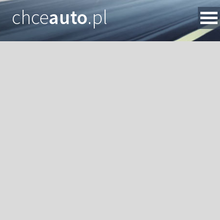
chce
auto
.pl