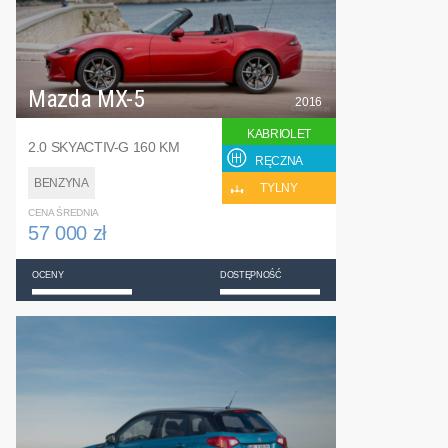
Mazda MX-5
2016
KABRIOLET
2.0 SKYACTIV-G 160 KM
RĘCZNA
BENZYNA
TYLNY
CENA ŚREDNIA
57 000 zł
OCENY
DOSTĘPNOŚĆ