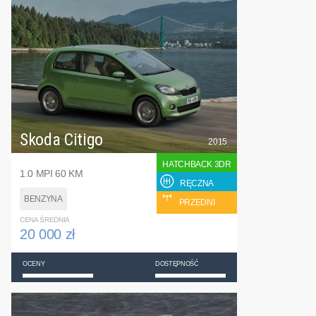
Skoda Citigo
2015
HATCHBACK 3DR
1.0 MPI 60 KM
RĘCZNA
BENZYNA
PRZEDNI
CENA ŚREDNIA
20 000 zł
OCENY
DOSTĘPNOŚĆ