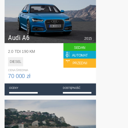
Audi A6
2015
SEDAN
2.0 TDI 190 KM
AUTOMAT
DIESEL
PRZEDNI
CENA ŚREDNIA
70 000 zł
OCENY
DOSTĘPNOŚĆ