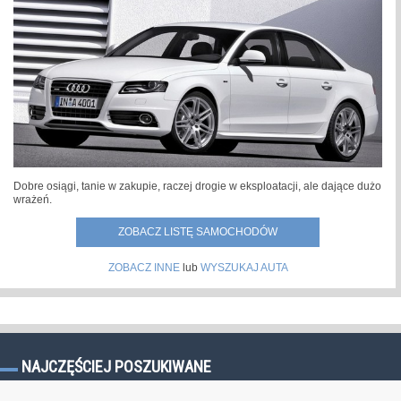
Dobre osiągi, tanie w zakupie, raczej drogie w eksploatacji, ale dające dużo
wrażeń.
ZOBACZ LISTĘ SAMOCHODÓW
ZOBACZ INNE
lub
WYSZUKAJ AUTA
NAJCZĘŚCIEJ POSZUKIWANE