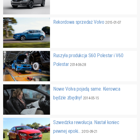
Rekordowa sprzedaż Volvo
2015-01-07
Ruszyła produkcja S60 Polestar i V60
Polestar
2014-06-28
Nowe Volva pojadą same. Kierowca
będzie zbędny!
2014-05-15
Szwedzka rewolucja. Nastał koniec
pewnej epoki...
2013-09-21