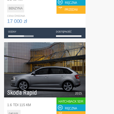
RĘCZNA
BENZYNA
PRZEDNI
CENA ŚREDNIA
17 000 zł
OCENY
DOSTĘPNOŚĆ
Skoda Rapid
2015
HATCHBACK 5DR
1.6 TDI 115 KM
RĘCZNA