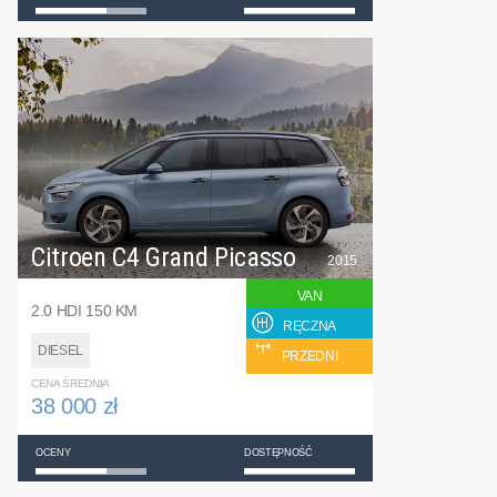
Citroen C4 Grand Picasso
2015
VAN
2.0 HDI 150 KM
RĘCZNA
DIESEL
PRZEDNI
CENA ŚREDNIA
38 000 zł
OCENY
DOSTĘPNOŚĆ