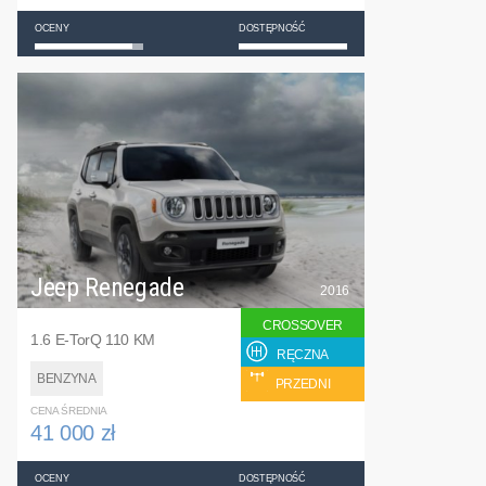
OCENY
DOSTĘPNOŚĆ
Jeep Renegade
2016
CROSSOVER
1.6 E-TorQ 110 KM
RĘCZNA
BENZYNA
PRZEDNI
CENA ŚREDNIA
41 000 zł
OCENY
DOSTĘPNOŚĆ