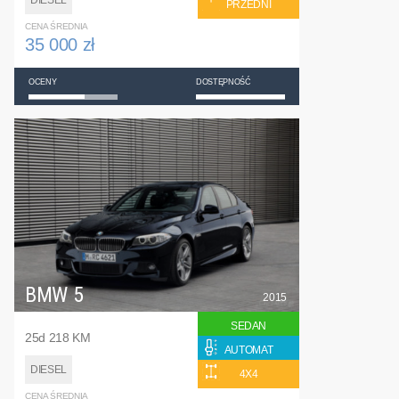
DIESEL
PRZEDNI
CENA ŚREDNIA
35 000 zł
OCENY
DOSTĘPNOŚĆ
BMW 5
2015
SEDAN
25d 218 KM
AUTOMAT
DIESEL
4X4
CENA ŚREDNIA