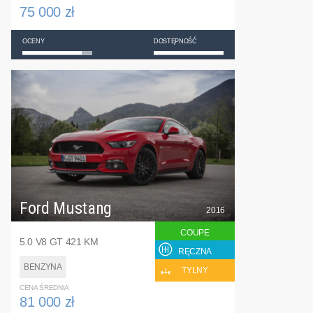
75 000 zł
OCENY
DOSTĘPNOŚĆ
Ford Mustang
2016
COUPE
5.0 V8 GT 421 KM
RĘCZNA
BENZYNA
TYLNY
CENA ŚREDNIA
81 000 zł