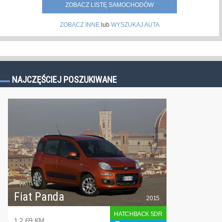
ZOBACZ LISTĘ SAMOCHODÓW
ZOBACZ INNE
lub
WYSZUKAJ AUTA
NAJCZĘŚCIEJ POSZUKIWANE
Fiat Panda
2015
HATCHBACK 5DR
1.2 69 KM