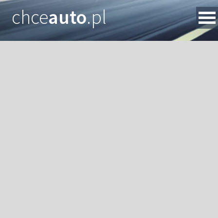
chce
auto
.pl