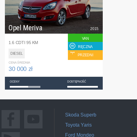
Opel Meriva
2015
VAN
1.6 CDTI 95 KM
RĘCZNA
DIESEL
PRZEDNI
CENA ŚREDNIA
30 000 zł
OCENY
DOSTĘPNOŚĆ
Skoda Superb
Toyota Yaris
Ford Mondeo