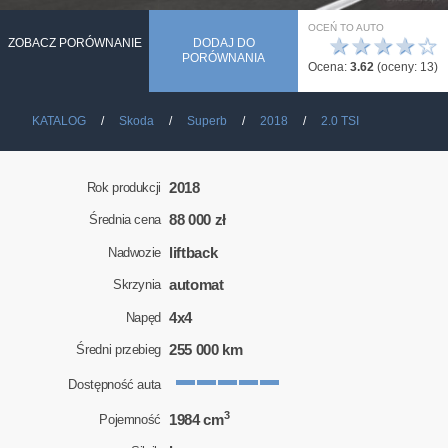
OCEŃ TO AUTO
★
★
★
★
☆
ZOBACZ PORÓWNANIE
DODAJ DO
PORÓWNANIA
Ocena:
3.62
(oceny:
13
)
KATALOG
Skoda
Superb
2018
2.0 TSI
2018
Rok produkcji
88 000 zł
Średnia cena
liftback
Nadwozie
automat
Skrzynia
4x4
Napęd
255 000 km
Średni przebieg
Dostępność auta
3
1984 cm
Pojemność