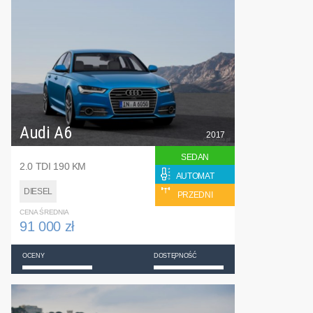
Audi A6
2017
SEDAN
2.0 TDI 190 KM
AUTOMAT
DIESEL
PRZEDNI
CENA ŚREDNIA
91 000 zł
OCENY
DOSTĘPNOŚĆ