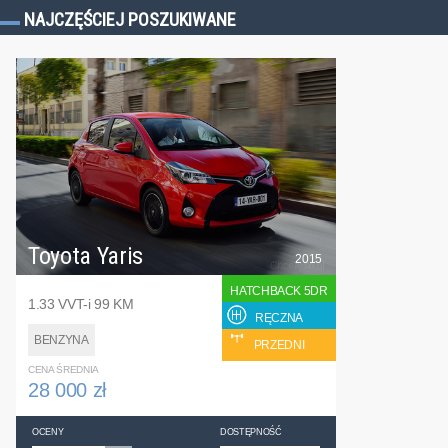
NAJCZĘŚCIEJ POSZUKIWANE
Toyota Yaris
2015
HATCHBACK 5DR
1.33 VVT-i 99 KM
RĘCZNA
BENZYNA
PRZEDNI
CENA ŚREDNIA
28 000 zł
OCENY
DOSTĘPNOŚĆ