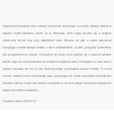
Najgorszymi doradcami przy zakupie samochodu używanego są emocje. Dlatego właśnie w
opisach modeli kładziemy nacisk na te informacje, które mogą przydać się w podjęciu
ostatecznej decyzji oraz przy oględzinach auta. Staramy się ująć w opisie najczęściej
występujące usterki danego modelu, a także podpowiedzieć, na jakie „przygody” powinniśmy
być przygotowani po zakupie. Oczywiście nie każdy musi zgadzać się z naszymi opiniami,
jednak mają one swoje podstawy we wnikliwych analizach rynku. Pamiętajcie, że nasz opis w
żadnym wypadku nie ma na celu bezkrytycznego wychwalania danego modelu. To raczej
surowa, chłodna ocena konkretnego auta, zachęcająca do równie pesymistycznej kalkulacji
kosztów. Zawsze trzeba mieć bowiem na uwadze to, że cena zakupu używanego pojazdu jest
dopiero początkiem wydatków.
Ostatnia zmiana: 2026-03-12