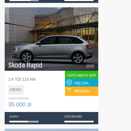
Skoda Rapid
2015
HATCHBACK 5DR
1.6 TDI 115 KM
RĘCZNA
DIESEL
PRZEDNI
CENA ŚREDNIA
35 000 zł
OCENY
DOSTĘPNOŚĆ