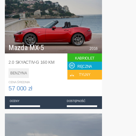
Mazda MX-5
2016
KABRIOLET
2.0 SKYACTIV-G 160 KM
RĘCZNA
BENZYNA
TYLNY
CENA ŚREDNIA
57 000 zł
OCENY
DOSTĘPNOŚĆ