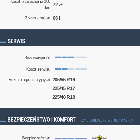
Koszt przejechania 100
72 zł
km
66 l
Zbiornik paliwa
SERWIS
Bezawaryjność
Koszt serwisu
205/55 R16
Rozmiar opon seryjnych
225/45 R17
225/40 R18
BEZPIECZEŃSTWO I KOMFORT
CZY BEZPIECZEŃSTWO JEST WAŻNE?
Bezpieczeństwo