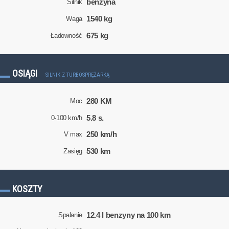
benzyna
Silnik
1540 kg
Waga
675 kg
Ładowność
OSIĄGI
SILNIK Z TURBOSPRĘŻARKĄ
280 KM
Moc
5.8 s.
0-100 km/h
250 km/h
V max
530 km
Zasięg
KOSZTY
12.4 l benzyny na 100 km
Spalanie