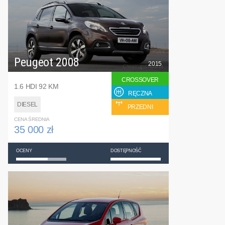
Peugeot 2008
2015
CROSSOVER
1.6 HDI 92 KM
RĘCZNA
DIESEL
PRZEDNI
CENA ŚREDNIA
35 000 zł
OCENY
DOSTĘPNOŚĆ