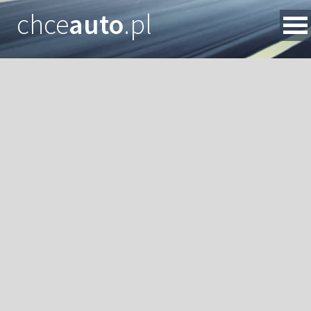
chce
auto
.pl