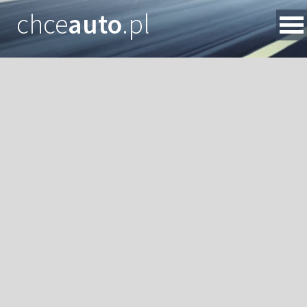
chce
auto
.pl