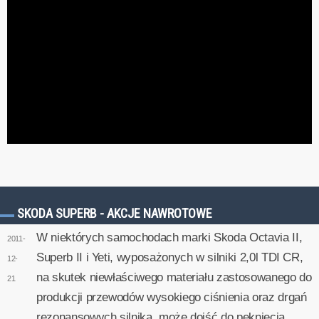
SKODA SUPERB - AKCJE NAWROTOWE
W niektórych samochodach marki Skoda Octavia II,
2011-
Superb II i Yeti, wyposażonych w silniki 2,0l TDI CR,
12-
na skutek niewłaściwego materiału zastosowanego do
21
produkcji przewodów wysokiego ciśnienia oraz drgań
rezonansowych silnika, może dojść do pęknięcia