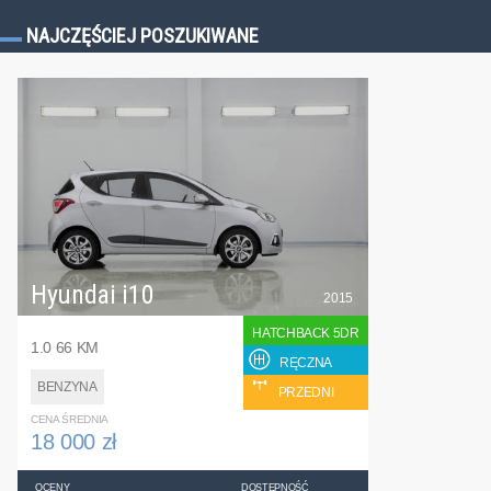
NAJCZĘŚCIEJ POSZUKIWANE
Hyundai i10
2015
HATCHBACK 5DR
1.0 66 KM
RĘCZNA
BENZYNA
PRZEDNI
CENA ŚREDNIA
18 000 zł
OCENY
DOSTĘPNOŚĆ