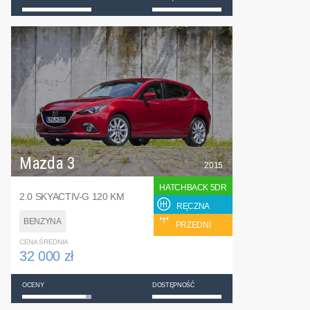
Mazda 3
2015
HATCHBACK 5DR
2.0 SKYACTIV-G 120 KM
RĘCZNA
BENZYNA
PRZEDNI
CENA ŚREDNIA
32 000 zł
OCENY
DOSTĘPNOŚĆ