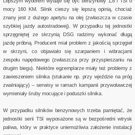
Lepszym wyborem wydaje się być benzynowy 1,8 l TSI o
mocy 160 KM. Silnik cieszy się lepszą opinią, chociaż
znany jest z dużego apetytu na olej (zwłaszcza w czasie
szybkiej jazdy autostradowej). W przypadku tej jednostki
sprzęgniętej ze skrzynią DSG radzimy wykonać długą
jazdę próbną. Producent miał problem z jakością sprzęgieł
w skrzyni, co objawiało się szarpaniem i wibracjami
zespołu napędowego (zwłaszcza przy przyspieszaniu na
drugim biegu). Niektóre egzemplarze miały też problemy z
zawieszeniem silnika (stukanie np. przy wjeździe na próg
zwalniający) – serwisy w ramach kampanii przywoławczej
wymieniały śruby mocujące i poduszki silnika.
W przypadku silników benzynowych trzeba pamiętać, że
jednostki serii TSI wyposażone są w bezpośredni wtrysk
paliwa, który w praktyce uniemożliwia założenie instalacji