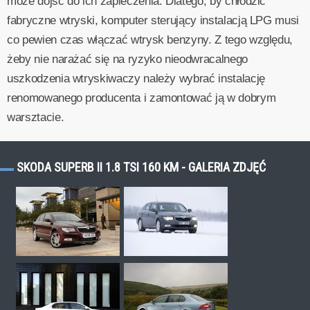
może dojść do ich zapieczenia. Dlatego, by chłodzić
fabryczne wtryski, komputer sterujący instalacją LPG musi
co pewien czas włączać wtrysk benzyny. Z tego względu,
żeby nie narażać się na ryzyko nieodwracalnego
uszkodzenia wtryskiwaczy należy wybrać instalację
renomowanego producenta i zamontować ją w dobrym
warsztacie.
SKODA SUPERB II 1.8 TSI 160 KM - GALERIA ZDJĘĆ