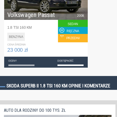
Volkswagen Passat
2008
SEDAN
1.8 TSI 160 KM
RĘCZNA
BENZYNA
PRZEDNI
CENA ŚREDNIA
23 000 zł
OCENY
DOSTĘPNOŚĆ
SKODA SUPERB II 1.8 TSI 160 KM OPINIE I KOMENTARZE
AUTO DLA RODZINY DO 100 TYS. ZŁ