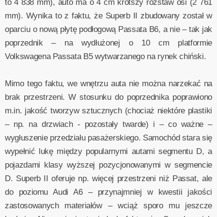
to 4 838 mm), auto ma o 4 cm krótszy rozstaw osi (2 761
mm). Wynika to z faktu, że Superb II zbudowany został w
oparciu o nową płytę podłogową Passata B6, a nie – tak jak
poprzednik – na wydłużonej o 10 cm platformie
Volkswagena Passata B5 wytwarzanego na rynek chiński.
Mimo tego faktu, we wnętrzu auta nie można narzekać na
brak przestrzeni. W stosunku do poprzednika poprawiono
m.in. jakość tworzyw sztucznych (chociaż niektóre plastiki
– np. na drzwiach - pozostały twarde) i – co ważne –
wygłuszenie przedziału pasażerskiego. Samochód stara się
wypełnić lukę między popularnymi autami segmentu D, a
pojazdami klasy wyższej pozycjonowanymi w segmencie
D. Superb II oferuje np. więcej przestrzeni niż Passat, ale
do poziomu Audi A6 – przynajmniej w kwestii jakości
zastosowanych materiałów – wciąż sporo mu jeszcze