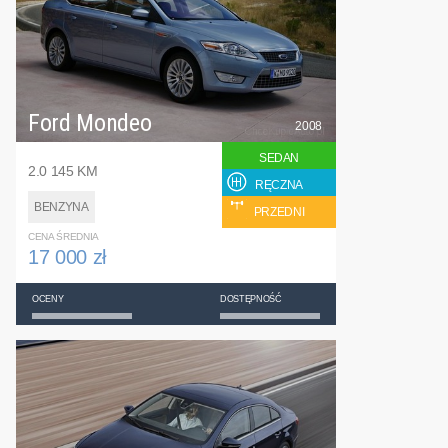
Ford Mondeo
2008
SEDAN
2.0 145 KM
RĘCZNA
BENZYNA
PRZEDNI
CENA ŚREDNIA
17 000 zł
OCENY
DOSTĘPNOŚĆ