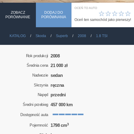
OCEŃ TO AUTO
☆
☆
☆
☆
☆
ZOBACZ
DODAJ DO
PORÓWNANIE
PORÓWNANIA
Oceń ten samochód jako pierwszy!
KATALOG
Skoda
Superb
2008
1.8 TSI
2008
Rok produkcji
21 000 zł
Średnia cena
sedan
Nadwozie
ręczna
Skrzynia
przedni
Napęd
457 000 km
Średni przebieg
Dostępność auta
3
1798 cm
Pojemność