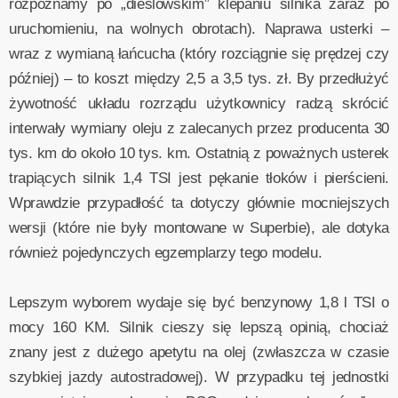
rozpoznamy po „dieslowskim” klepaniu silnika zaraz po
uruchomieniu, na wolnych obrotach). Naprawa usterki –
wraz z wymianą łańcucha (który rozciągnie się prędzej czy
później) – to koszt między 2,5 a 3,5 tys. zł. By przedłużyć
żywotność układu rozrządu użytkownicy radzą skrócić
interwały wymiany oleju z zalecanych przez producenta 30
tys. km do około 10 tys. km. Ostatnią z poważnych usterek
trapiących silnik 1,4 TSI jest pękanie tłoków i pierścieni.
Wprawdzie przypadłość ta dotyczy głównie mocniejszych
wersji (które nie były montowane w Superbie), ale dotyka
również pojedynczych egzemplarzy tego modelu.
Lepszym wyborem wydaje się być benzynowy 1,8 l TSI o
mocy 160 KM. Silnik cieszy się lepszą opinią, chociaż
znany jest z dużego apetytu na olej (zwłaszcza w czasie
szybkiej jazdy autostradowej). W przypadku tej jednostki