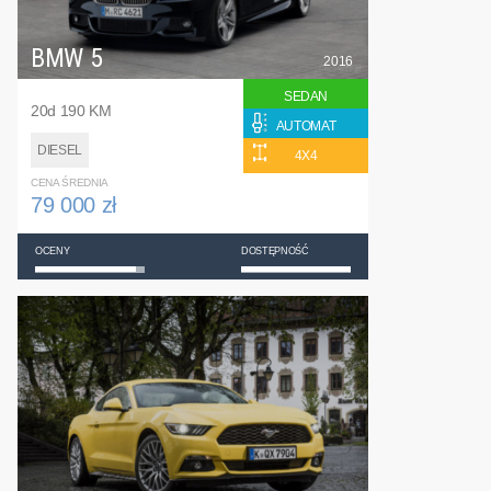
BMW 5
2016
SEDAN
20d 190 KM
AUTOMAT
DIESEL
4X4
CENA ŚREDNIA
79 000 zł
OCENY
DOSTĘPNOŚĆ