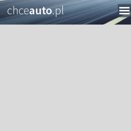
chce
auto
.pl