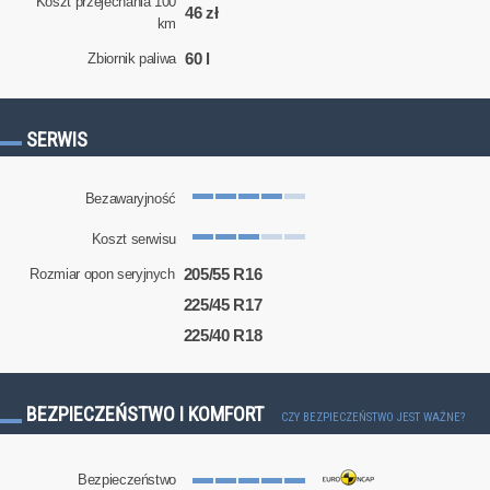
Koszt przejechania 100
46 zł
km
60 l
Zbiornik paliwa
SERWIS
Bezawaryjność
Koszt serwisu
205/55 R16
Rozmiar opon seryjnych
225/45 R17
225/40 R18
BEZPIECZEŃSTWO I KOMFORT
CZY BEZPIECZEŃSTWO JEST WAŻNE?
Bezpieczeństwo