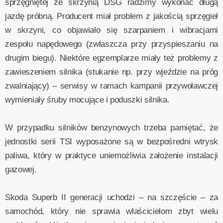
sprzęgniętej ze skrzynią DSG radzimy wykonać długą
jazdę próbną. Producent miał problem z jakością sprzęgieł
w skrzyni, co objawiało się szarpaniem i wibracjami
zespołu napędowego (zwłaszcza przy przyspieszaniu na
drugim biegu). Niektóre egzemplarze miały też problemy z
zawieszeniem silnika (stukanie np. przy wjeździe na próg
zwalniający) – serwisy w ramach kampanii przywoławczej
wymieniały śruby mocujące i poduszki silnika.
W przypadku silników benzynowych trzeba pamiętać, że
jednostki serii TSI wyposażone są w bezpośredni wtrysk
paliwa, który w praktyce uniemożliwia założenie instalacji
gazowej.
Skoda Superb II generacji uchodzi – na szczęście – za
samochód, który nie sprawia właścicielom zbyt wielu