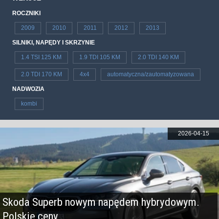
ROCZNIKI
2009
2010
2011
2012
2013
SILNIKI, NAPĘDY I SKRZYNIE
1.4 TSI 125 KM
1.9 TDI 105 KM
2.0 TDI 140 KM
2.0 TDI 170 KM
4x4
automatyczna/zautomatyzowana
NADWOZIA
kombi
2026-04-15
Skoda Superb nowym napędem hybrydowym.
Polskie ceny