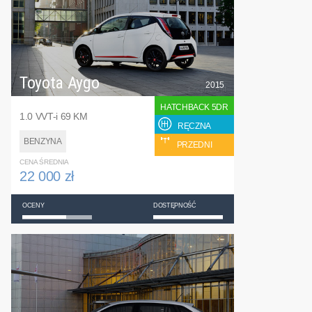
Toyota Aygo
2015
HATCHBACK 5DR
1.0 VVT-i 69 KM
RĘCZNA
BENZYNA
PRZEDNI
CENA ŚREDNIA
22 000 zł
OCENY
DOSTĘPNOŚĆ