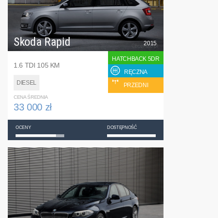
Skoda Rapid
2015
HATCHBACK 5DR
1.6 TDI 105 KM
RĘCZNA
DIESEL
PRZEDNI
CENA ŚREDNIA
33 000 zł
OCENY
DOSTĘPNOŚĆ