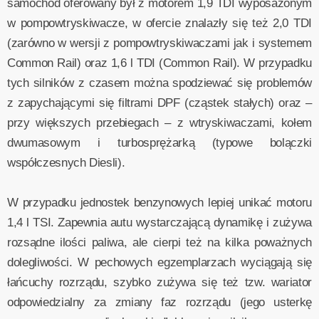
samochód oferowany był z motorem 1,9 TDI wyposażonym
w pompowtryskiwacze, w ofercie znalazły się też 2,0 TDI
(zarówno w wersji z pompowtryskiwaczami jak i systemem
Common Rail) oraz 1,6 l TDI (Common Rail). W przypadku
tych silników z czasem można spodziewać się problemów
z zapychającymi się filtrami DPF (cząstek stałych) oraz –
przy większych przebiegach – z wtryskiwaczami, kołem
dwumasowym i turbosprężarką (typowe bolączki
współczesnych Diesli).
W przypadku jednostek benzynowych lepiej unikać motoru
1,4 l TSI. Zapewnia autu wystarczającą dynamikę i zużywa
rozsądne ilości paliwa, ale cierpi też na kilka poważnych
dolegliwości. W pechowych egzemplarzach wyciągają się
łańcuchy rozrządu, szybko zużywa się też tzw. wariator
odpowiedzialny za zmiany faz rozrządu (jego usterkę