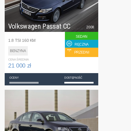
Volkswagen Passat CC
2008
SEDAN
1.8 TSI 160 KM
RĘCZNA
BENZYNA
PRZEDNI
CENA ŚREDNIA
21 000 zł
OCENY
DOSTĘPNOŚĆ