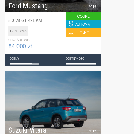
Ford Mustang
2016
COUPE
5.0 V8 GT 421 KM
AUTOMAT
BENZYNA
TYLNY
CENA ŚREDNIA
84 000 zł
OCENY
DOSTĘPNOŚĆ
Suzuki Vitara
2015