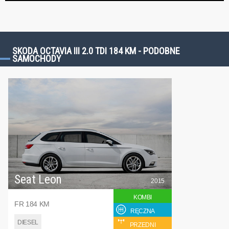
SKODA OCTAVIA III 2.0 TDI 184 KM - PODOBNE
SAMOCHODY
Seat Leon
2015
KOMBI
FR 184 KM
RĘCZNA
DIESEL
PRZEDNI