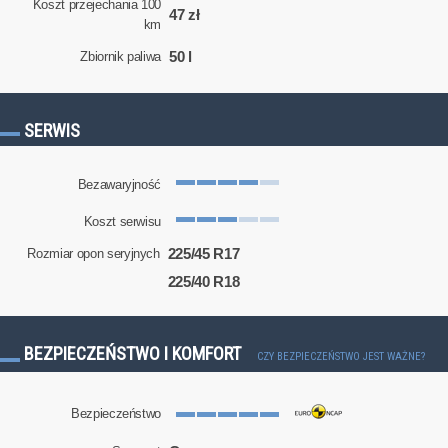
Koszt przejechania 100
47 zł
km
50 l
Zbiornik paliwa
SERWIS
Bezawaryjność
Koszt serwisu
225/45 R17
Rozmiar opon seryjnych
225/40 R18
BEZPIECZEŃSTWO I KOMFORT
CZY BEZPIECZEŃSTWO JEST WAŻNE?
Bezpieczeństwo