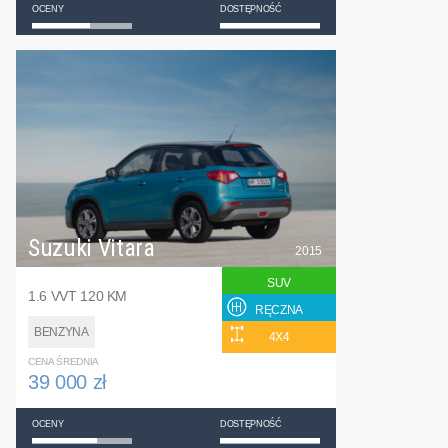
OCENY
DOSTĘPNOŚĆ
Suzuki Vitara
2015
SUV
1.6 VVT 120 KM
RĘCZNA
BENZYNA
4X4
CENA ŚREDNIA
39 000 zł
OCENY
DOSTĘPNOŚĆ