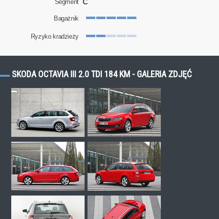
C
Segment
Bagażnik
Ryzyko kradzieży
SKODA OCTAVIA III 2.0 TDI 184 KM - GALERIA ZDJĘĆ