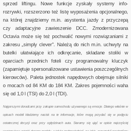
sprzed liftingu. Nowe funkcje zyskały systemy info-
rozrywki, rozszerzono też listę wyposażenia opcjonalnego,
na której znajdziemy m.in. asystenta jazdy z przyczepą
czy adaptacyjne zawieszenie DCC. Zmodernizowana
Octavia może się też pochwalić nowymi rozwiązaniami z
zakresu „simply clever”. Należą do nich m.in. uchwyty na
butelki ułatwiające ich odkręcanie, składane stoliki w
oparciach przednich foteli czy programowalny kluczyk
(zapamiętuje spersonalizowane ustawienia poszczególnych
kierowców). Paleta jednostek napędowych obejmuje silniki
o mocach od 84 KM do 184 KM. Zakres pojemności waha
się od 1,0 l (TSI) do 2,0 l (TDI).
Najgorszymi doradcami przy zakupie samochodu używanego są emocje. Dlatego właśnie w
opisach modeli kładziemy nacisk na te informacje, które mogą przydać się w podjęciu
ostatecznej decyzji oraz przy oględzinach auta. Staramy się ująć w opisie najczęściej
występujące usterki danego modelu, a także podpowiedzieć, na jakie „przygody” powinniśmy