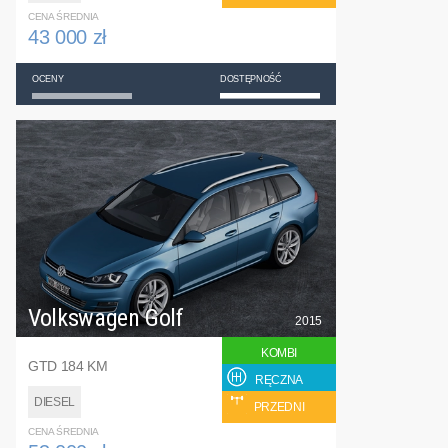
CENA ŚREDNIA
43 000 zł
OCENY
DOSTĘPNOŚĆ
Volkswagen Golf
2015
KOMBI
GTD 184 KM
RĘCZNA
DIESEL
PRZEDNI
CENA ŚREDNIA