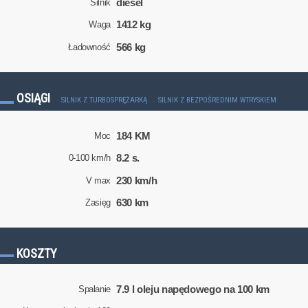
diesel
Silnik
1412 kg
Waga
566 kg
Ładowność
OSIĄGI
SILNIK Z TURBOSPRĘŻARKĄ
SILNIK Z BEZPOŚREDNIM WTRYSKIEM
184 KM
Moc
8.2 s.
0-100 km/h
230 km/h
V max
630 km
Zasięg
KOSZTY
7.9 l oleju napędowego na 100 km
Spalanie