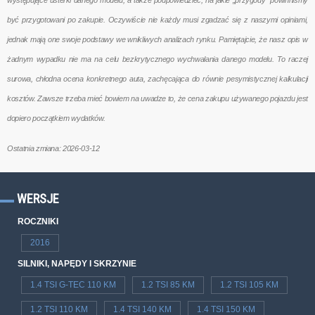
być przygotowani po zakupie. Oczywiście nie każdy musi zgadzać się z naszymi opiniami,
jednak mają one swoje podstawy we wnikliwych analizach rynku. Pamiętajcie, że nasz opis w
żadnym wypadku nie ma na celu bezkrytycznego wychwalania danego modelu. To raczej
surowa, chłodna ocena konkretnego auta, zachęcająca do równie pesymistycznej kalkulacji
kosztów. Zawsze trzeba mieć bowiem na uwadze to, że cena zakupu używanego pojazdu jest
dopiero początkiem wydatków.
Ostatnia zmiana: 2026-03-12
WERSJE
ROCZNIKI
2016
SILNIKI, NAPĘDY I SKRZYNIE
1.4 TSI G-TEC 110 KM
1.2 TSI 85 KM
1.2 TSI 105 KM
1.2 TSI 110 KM
1.4 TSI 140 KM
1.4 TSI 150 KM