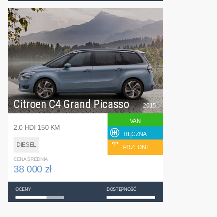
Citroen C4 Grand Picasso
2015
VAN
2.0 HDI 150 KM
RĘCZNA
DIESEL
PRZEDNI
CENA ŚREDNIA
38 000 zł
OCENY
DOSTĘPNOŚĆ