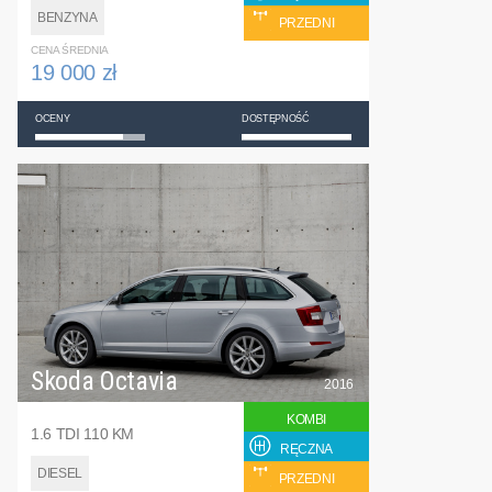
BENZYNA
PRZEDNI
CENA ŚREDNIA
19 000 zł
OCENY
DOSTĘPNOŚĆ
Skoda Octavia
2016
KOMBI
1.6 TDI 110 KM
RĘCZNA
DIESEL
PRZEDNI