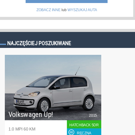
ZOBACZ INNE
lub
WYSZUKAJ AUTA
NAJCZĘŚCIEJ POSZUKIWANE
Volkswagen Up!
2015
HATCHBACK 5DR
1.0 MPI 60 KM
RĘCZNA