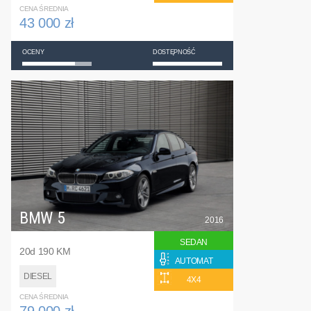
CENA ŚREDNIA
43 000 zł
OCENY
DOSTĘPNOŚĆ
BMW 5
2016
SEDAN
20d 190 KM
AUTOMAT
DIESEL
4X4
CENA ŚREDNIA
79 000 zł