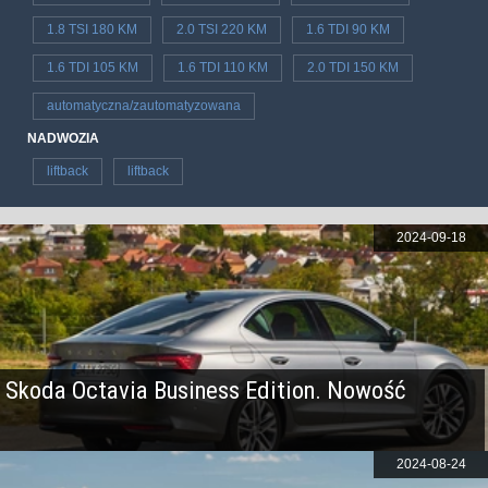
1.8 TSI 180 KM
2.0 TSI 220 KM
1.6 TDI 90 KM
1.6 TDI 105 KM
1.6 TDI 110 KM
2.0 TDI 150 KM
automatyczna/zautomatyzowana
NADWOZIA
liftback
liftback
2024-09-18
Skoda Octavia Business Edition. Nowość
2024-08-24