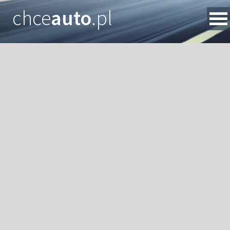
chce
auto
.pl