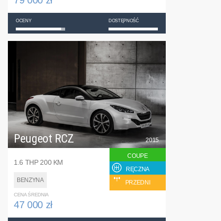
OCENY
DOSTĘPNOŚĆ
Peugeot RCZ
2015
COUPE
1.6 THP 200 KM
RĘCZNA
BENZYNA
PRZEDNI
CENA ŚREDNIA
47 000 zł