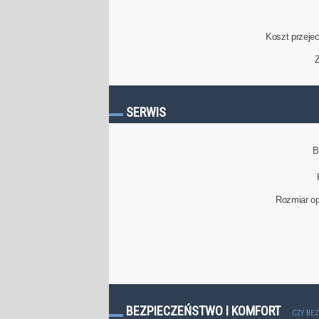
Koszt przeje
Z
SERWIS
B
Rozmiar op
BEZPIECZEŃSTWO I KOMFORT
CZY BE