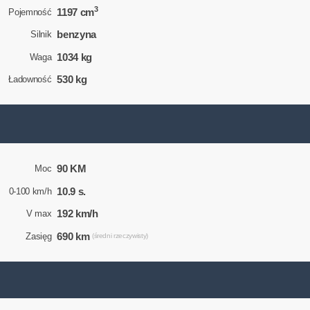
3
1197 cm
Pojemność
benzyna
Silnik
1034 kg
Waga
530 kg
Ładowność
90 KM
Moc
10.9 s.
0-100 km/h
192 km/h
V max
690 km
Zasięg
(średni rzeczywisty)