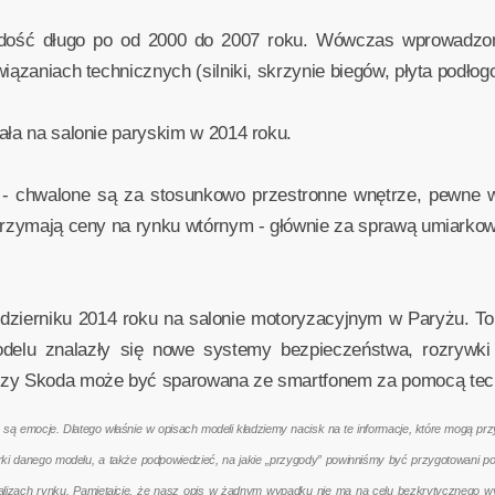
dość długo po od 2000 do 2007 roku. Wówczas wprowadzono
iązaniach technicznych (silniki, skrzynie biegów, płyta podłog
ała na salonie paryskim w 2014 roku.
 - chwalone są za stosunkowo przestronne wnętrze, pewne wła
trzymają ceny na rynku wtórnym - głównie za sprawą umiarkowa
październiku 2014 roku na salonie motoryzacyjnym w Paryżu. 
odelu znalazły się nowe systemy bezpieczeństwa, rozrywki
szy Skoda może być sparowana ze smartfonem za pomocą techn
emocje. Dlatego właśnie w opisach modeli kładziemy nacisk na te informacje, które mogą przyd
terki danego modelu, a także podpowiedzieć, na jakie „przygody” powinniśmy być przygotowani 
nalizach rynku. Pamiętajcie, że nasz opis w żadnym wypadku nie ma na celu bezkrytycznego w