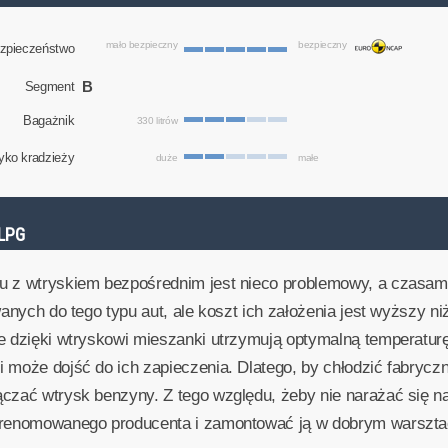
mało bezpieczny
bezpieczny
zpieczeństwo
B
Segment
Bagażnik
330 litrów
yko kradzieży
duże
małe
LPG
u z wtryskiem bezpośrednim jest nieco problemowy, a czasam
wanych do tego typu aut, ale koszt ich założenia jest wyższy 
re dzięki wtryskowi mieszanki utrzymują optymalną temperatur
 może dojść do ich zapieczenia. Dlatego, by chłodzić fabryczn
ączać wtrysk benzyny. Z tego względu, żeby nie narażać się 
ę renomowanego producenta i zamontować ją w dobrym warszta