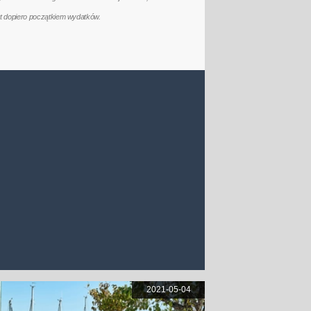
t dopiero początkiem wydatków.
2021-05-04