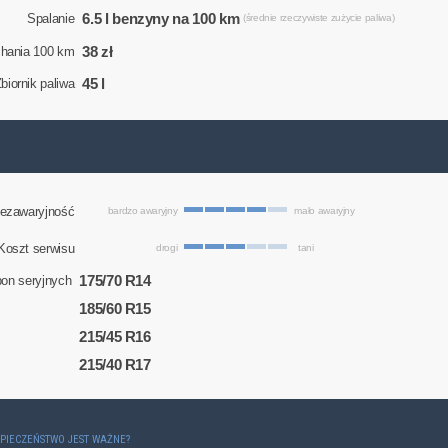
6.5 l benzyny na 100 km
Spalanie
(średnie rzeczywiste zużycie paliwa)
38 zł
chania 100 km
45 l
biornik paliwa
ezawaryjność
bardzo awaryjny
mało awaryjny
Koszt serwisu
drogi
tani
175/70 R14
on seryjnych
185/60 R15
215/45 R16
215/40 R17
ZPIECZEŃSTWO JEST WAŻNE?