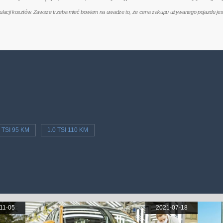
kulacji kosztów. Zawsze trzeba mieć bowiem na uwadze to, że cena zakupu używanego pojazdu jes
0 TSI 95 KM
1.0 TSI 110 KM
11-05
2021-07-18