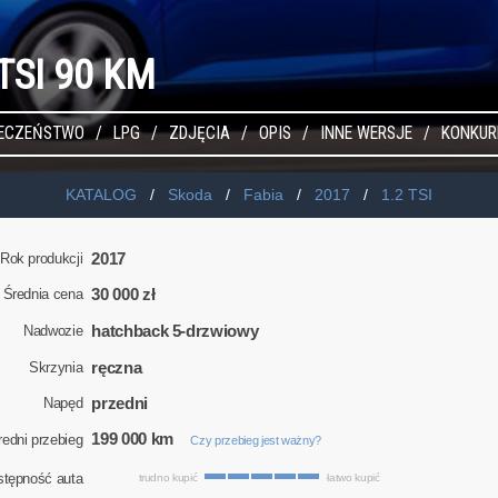
 TSI 90 KM
IECZEŃSTWO
LPG
ZDJĘCIA
OPIS
INNE WERSJE
KONKUR
KATALOG
Skoda
Fabia
2017
1.2 TSI
2017
Rok produkcji
30 000 zł
Średnia cena
hatchback 5-drzwiowy
Nadwozie
ręczna
Skrzynia
przedni
Napęd
199 000 km
redni przebieg
Czy przebieg jest ważny?
stępność auta
trudno kupić
łatwo kupić