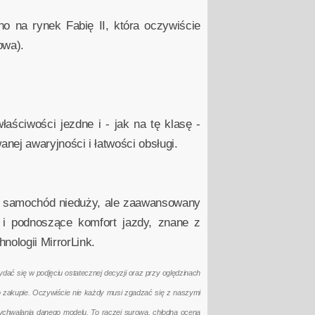
 na rynek Fabię II, która oczywiście
owa).
ściwości jezdne i - jak na tę klasę -
nej awaryjności i łatwości obsługi.
To samochód nieduży, ale zaawansowany
 i podnoszące komfort jazdy, znane z
ologii MirrorLink.
ać się w podjęciu ostatecznej decyzji oraz przy oględzinach
po zakupie. Oczywiście nie każdy musi zgadzać się z naszymi
ychwalania danego modelu. To raczej surowa, chłodna ocena