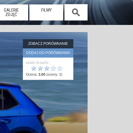
GALERIE
FILMY
ZDJĘĆ
ZOBACZ PORÓWNANIE
DODAJ DO PORÓWNANIA
OCEŃ TO AUTO
★
★
★
☆
☆
Ocena:
3.00
(oceny:
3
)