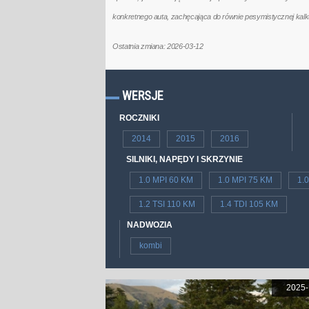
konkretnego auta, zachęcająca do równie pesymistycznej kal
Ostatnia zmiana: 2026-03-12
WERSJE
ROCZNIKI
2014
2015
2016
SILNIKI, NAPĘDY I SKRZYNIE
1.0 MPI 60 KM
1.0 MPI 75 KM
1.
1.2 TSI 110 KM
1.4 TDI 105 KM
NADWOZIA
kombi
2025-