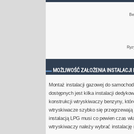
Be
Ryz
MOŻLIWOŚĆ ZAŁOŻENIA INSTALACJI 
Montaż instalacji gazowej do samochod
dostępnych jest kilka instalacji dedyko
konstrukcji wtryskiwaczy benzyny, któ
wtryskiwacze szybko się przegrzewają i
instalacją LPG musi co pewien czas wł
wtryskiwaczy należy wybrać instalacj