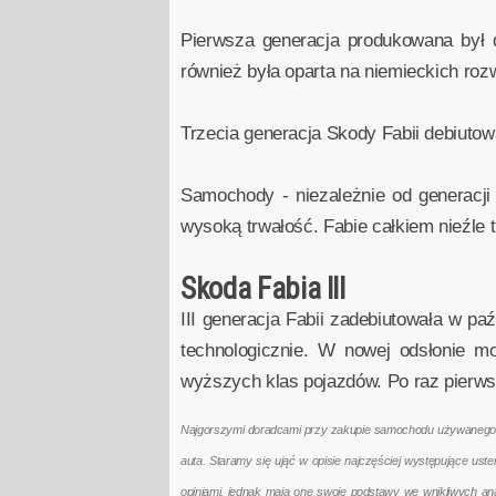
Pierwsza generacja produkowana był 
również była oparta na niemieckich rozw
Trzecia generacja Skody Fabii debiutow
Samochody - niezależnie od generacji
wysoką trwałość. Fabie całkiem nieźle 
Skoda Fabia III
III generacja Fabii zadebiutowała w 
technologicznie. W nowej odsłonie m
wyższych klas pojazdów. Po raz pierw
Najgorszymi doradcami przy zakupie samochodu używanego są 
auta. Staramy się ująć w opisie najczęściej występujące us
opiniami, jednak mają one swoje podstawy we wnikliwych a