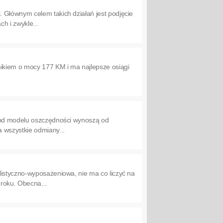
 Głównym celem takich działań jest podjęcie
h i zwykle...
nikiem o mocy 177 KM i ma najlepsze osiągi
i od modelu oszczędności wynoszą od
 wszystkie odmiany...
listyczno-wyposażeniowa, nie ma co liczyć na
 roku. Obecna...