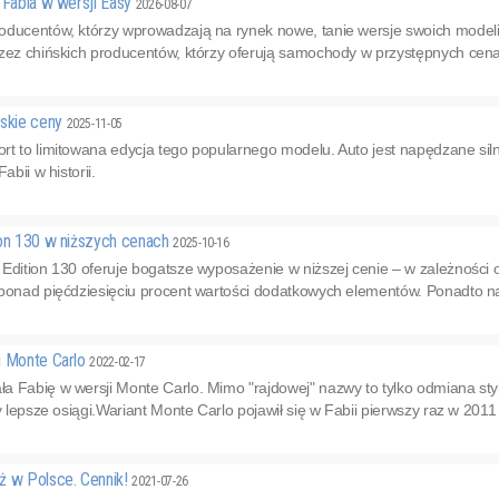
 Fabia w wersji Easy
2026-08-07
oducentów, którzy wprowadzają na rynek nowe, tanie wersje swoich modeli.
zez chińskich producentów, którzy oferują samochody w przystępnych cenac
lskie ceny
2025-11-05
rt to limitowana edycja tego popularnego modelu. Auto jest napędzane sil
abii w historii.
ion 130 w niższych cenach
2025-10-16
 Edition 130 oferuje bogatsze wyposażenie w niższej cenie – w zależnośc
 ponad pięćdziesięciu procent wartości dodatkowych elementów. Ponadto na
i Monte Carlo
2022-02-17
a Fabię w wersji Monte Carlo. Mimo "rajdowej" nazwy to tylko odmiana sty
zy lepsze osiągi.Wariant Monte Carlo pojawił się w Fabii pierwszy raz w 2011
ż w Polsce. Cennik!
2021-07-26