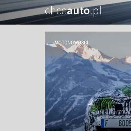
chce
auto
.pl
MOTONOWOŚCI