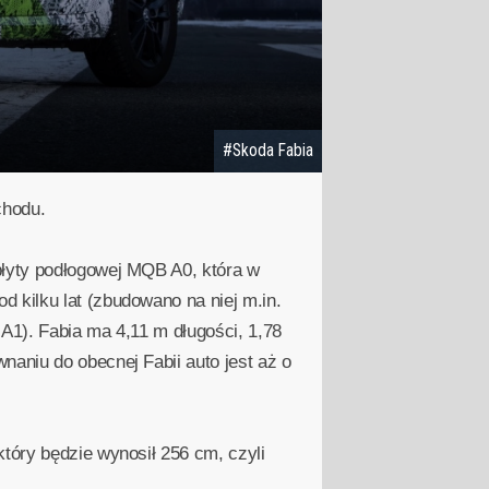
#Skoda Fabia
chodu.
płyty podłogowej MQB A0, która w
 kilku lat (zbudowano na niej m.in.
 A1). Fabia ma 4,11 m długości, 1,78
naniu do obecnej Fabii auto jest aż o
tóry będzie wynosił 256 cm, czyli