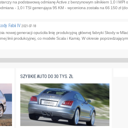
ystarczy na podstawową odmianę Active z benzynowym silnikiem 1,0 l MPI o
dmiana - 1,0 l TSI generująca 95 KM - wyceniona została na 66 150 zł (do
kody Fabii IV
2021-07-18
bia nowej generacji opuściła linię produkcyjną głównej fabryki Skody w Mlad
ej linii produkcyjnej, co modele Scala i Kamiq. W okresie poprzedzającym
SZYBKIE AUTO DO 30 TYS. ZŁ