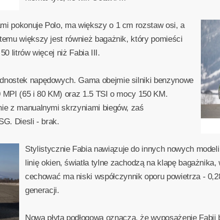
mi pokonuje Polo, ma większy o 1 cm rozstaw osi, a
 temu większy jest również bagażnik, który pomieści
50 litrów więcej niż Fabia III.
ednostek napędowych. Gama obejmie silniki benzynowe
0 MPI (65 i 80 KM) oraz 1.5 TSI o mocy 150 KM.
nie z manualnymi skrzyniami biegów, zaś
G. Diesli - brak.
Stylistycznie Fabia nawiązuje do innych nowych model
linię okien, światła tylne zachodzą na klapę bagażnika
cechować ma niski współczynnik oporu powietrza - 0,28
generacji.
Nowa płyta podłogowa oznacza, że wyposażenie Fabii 