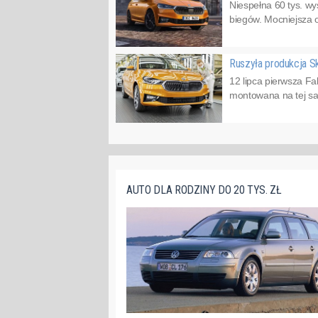
Niespełna 60 tys. w
biegów. Mocniejsza o
Ruszyła produkcja S
12 lipca pierwsza Fa
montowana na tej sam
AUTO DLA RODZINY DO 20 TYS. ZŁ