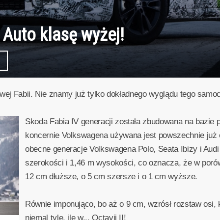
Auto klasę wyżej!
owej Fabii. Nie znamy już tylko dokładnego wyglądu tego samo
Skoda Fabia IV generacji została zbudowana na bazie 
koncernie Volkswagena używana jest powszechnie już od
obecne generacje Volkswagena Polo, Seata Ibizy i Audi
szerokości i 1,46 m wysokości, co oznacza, że w porów
12 cm dłuższe, o 5 cm szersze i o 1 cm wyższe.
Równie imponująco, bo aż o 9 cm, wzrósł rozstaw osi, k
niemal tyle, ile w... Octavii II!