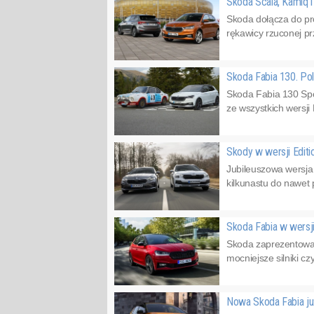
Skoda Scala, Kamiq i
Skoda dołącza do pr
rękawicy rzuconej pr
Skoda Fabia 130. Po
Skoda Fabia 130 Spo
ze wszystkich wersji F
Skody w wersji Edit
Jubileuszowa wersja
kilkunastu do nawet
Skoda Fabia w wersj
Skoda zaprezentował
mocniejsze silniki c
Nowa Skoda Fabia ju