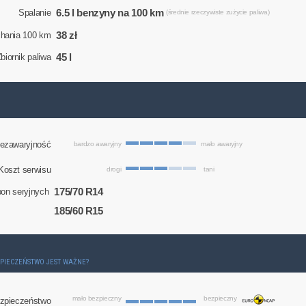
6.5 l benzyny na 100 km
Spalanie
(średnie rzeczywiste zużycie paliwa)
38 zł
chania 100 km
45 l
biornik paliwa
ezawaryjność
bardzo awaryjny
mało awaryjny
Koszt serwisu
drogi
tani
175/70 R14
on seryjnych
185/60 R15
ZPIECZEŃSTWO JEST WAŻNE?
mało bezpieczny
bezpieczny
zpieczeństwo