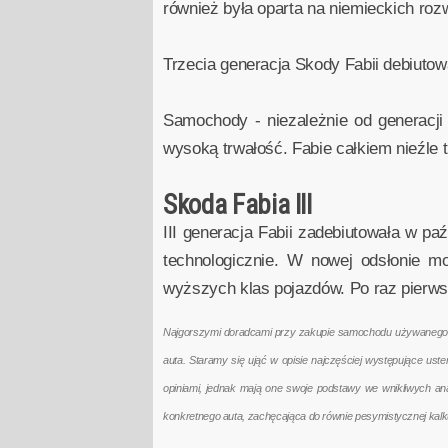
również była oparta na niemieckich rozw
Trzecia generacja Skody Fabii debiutow
Samochody - niezależnie od generacji
wysoką trwałość. Fabie całkiem nieźle 
Skoda Fabia III
III generacja Fabii zadebiutowała w 
technologicznie. W nowej odsłonie m
wyższych klas pojazdów. Po raz pierw
Najgorszymi doradcami przy zakupie samochodu używanego są 
auta. Staramy się ująć w opisie najczęściej występujące us
opiniami, jednak mają one swoje podstawy we wnikliwych a
konkretnego auta, zachęcająca do równie pesymistycznej kal