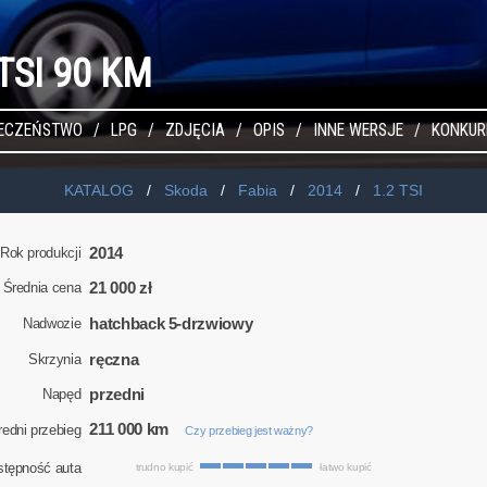
 TSI 90 KM
IECZEŃSTWO
LPG
ZDJĘCIA
OPIS
INNE WERSJE
KONKUR
KATALOG
Skoda
Fabia
2014
1.2 TSI
2014
Rok produkcji
21 000 zł
Średnia cena
hatchback 5-drzwiowy
Nadwozie
ręczna
Skrzynia
przedni
Napęd
211 000 km
redni przebieg
Czy przebieg jest ważny?
stępność auta
trudno kupić
łatwo kupić