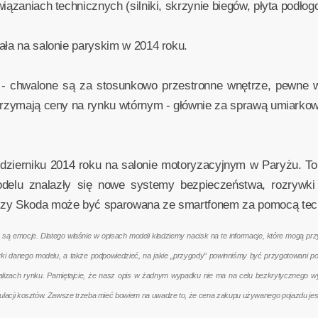
iązaniach technicznych (silniki, skrzynie biegów, płyta podłog
ała na salonie paryskim w 2014 roku.
 - chwalone są za stosunkowo przestronne wnętrze, pewne wła
trzymają ceny na rynku wtórnym - głównie za sprawą umiarkowa
październiku 2014 roku na salonie motoryzacyjnym w Paryżu. 
odelu znalazły się nowe systemy bezpieczeństwa, rozrywki
szy Skoda może być sparowana ze smartfonem za pomocą techn
emocje. Dlatego właśnie w opisach modeli kładziemy nacisk na te informacje, które mogą przyd
terki danego modelu, a także podpowiedzieć, na jakie „przygody” powinniśmy być przygotowani 
nalizach rynku. Pamiętajcie, że nasz opis w żadnym wypadku nie ma na celu bezkrytycznego w
kulacji kosztów. Zawsze trzeba mieć bowiem na uwadze to, że cena zakupu używanego pojazdu jes