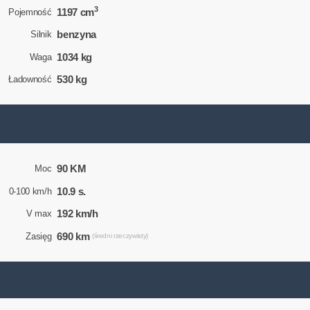
3
1197 cm
Pojemność
benzyna
Silnik
1034 kg
Waga
530 kg
Ładowność
90 KM
Moc
10.9 s.
0-100 km/h
192 km/h
V max
690 km
Zasięg
(średni rzeczywisty)