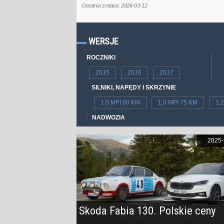
Ostatnia zmiana: 2026-03-12
WERSJE
ROCZNIKI
2015
2016
2017
SILNIKI, NAPĘDY I SKRZYNIE
1.0 MPI 60 KM
1.0 MPI 75 KM
1.
NADWOZIA
2025-
Skoda Fabia 130. Polskie ceny