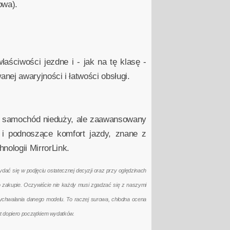
owa).
ściwości jezdne i - jak na tę klasę -
nej awaryjności i łatwości obsługi.
To samochód nieduży, ale zaawansowany
 i podnoszące komfort jazdy, znane z
ologii MirrorLink.
ać się w podjęciu ostatecznej decyzji oraz przy oględzinach
po zakupie. Oczywiście nie każdy musi zgadzać się z naszymi
ychwalania danego modelu. To raczej surowa, chłodna ocena
t dopiero początkiem wydatków.