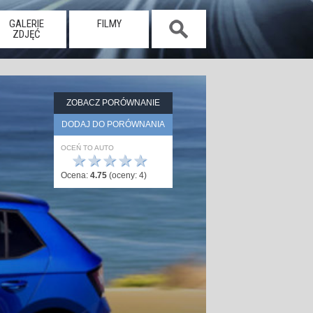
GALERIE
FILMY
ZDJĘĆ
ZOBACZ PORÓWNANIE
DODAJ DO PORÓWNANIA
OCEŃ TO AUTO
★
★
★
★
★
Ocena:
4.75
(oceny:
4
)