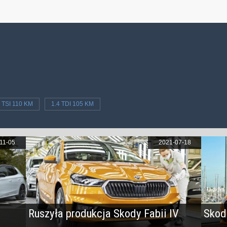
2 TSI 110 KM
1.4 TDI 105 KM
11-05
2021-07-18
Ruszyła produkcja Skody Fabii IV
Skoda