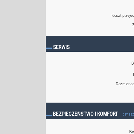
Koszt przeje
Z
SERWIS
B
Rozmiar op
BEZPIECZEŃSTWO I KOMFORT
CZY BE
Be