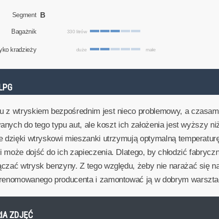
B
Segment
Bagażnik
330 litrów
yko kradzieży
duże
małe
LPG
u z wtryskiem bezpośrednim jest nieco problemowy, a czasam
wanych do tego typu aut, ale koszt ich założenia jest wyższy 
re dzięki wtryskowi mieszanki utrzymują optymalną temperatur
 może dojść do ich zapieczenia. Dlatego, by chłodzić fabryczn
ączać wtrysk benzyny. Z tego względu, żeby nie narażać się 
ę renomowanego producenta i zamontować ją w dobrym warszta
RIA ZDJĘĆ