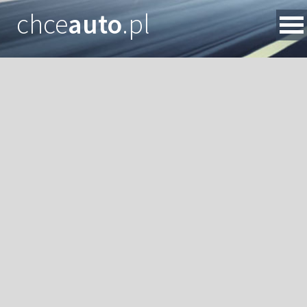
chce
auto
.pl