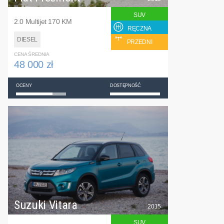
SUV
2.0 Multijet 170 KM
RĘCZNA
DIESEL
PRZEDNI
CENA ŚREDNIA
48 000 zł
OCENY
DOSTĘPNOŚĆ
Suzuki Vitara
2015
SUV