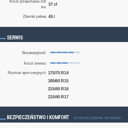
Koszt przejechania 100
37 zł
km
45 l
Zbiornik paliwa
SERWIS
Bezawaryjność
Koszt serwisu
175/70 R14
Rozmiar opon seryjnych
185/60 R15
215/45 R16
215/40 R17
BEZPIECZEŃSTWO I KOMFORT
CZY BEZPIECZEŃSTWO JEST WAŻNE?