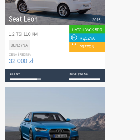
Seat Leon
2015
HATCHBACK 5DR
1.2 TSI 110 KM
RĘCZNA
BENZYNA
PRZEDNI
CENA ŚREDNIA
32 000 zł
OCENY
DOSTĘPNOŚĆ