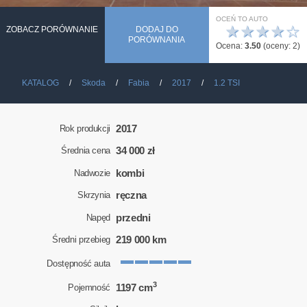
OCEŃ TO AUTO
★
★
★
★
☆
ZOBACZ PORÓWNANIE
DODAJ DO
PORÓWNANIA
Ocena:
3.50
(oceny:
2
)
KATALOG
Skoda
Fabia
2017
1.2 TSI
2017
Rok produkcji
34 000 zł
Średnia cena
kombi
Nadwozie
ręczna
Skrzynia
przedni
Napęd
219 000 km
Średni przebieg
Dostępność auta
3
1197 cm
Pojemność