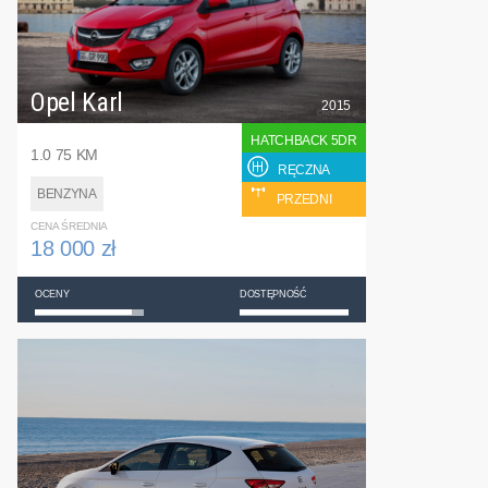
Opel Karl
2015
HATCHBACK 5DR
1.0 75 KM
RĘCZNA
BENZYNA
PRZEDNI
CENA ŚREDNIA
18 000 zł
OCENY
DOSTĘPNOŚĆ