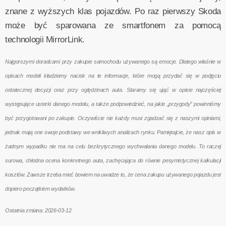
znane z wyższych klas pojazdów. Po raz pierwszy Skoda
może być sparowana ze smartfonem za pomocą
technologii MirrorLink.
Najgorszymi doradcami przy zakupie samochodu używanego są emocje. Dlatego właśnie w
opisach modeli kładziemy nacisk na te informacje, które mogą przydać się w podjęciu
ostatecznej decyzji oraz przy oględzinach auta. Staramy się ująć w opisie najczęściej
występujące usterki danego modelu, a także podpowiedzieć, na jakie „przygody” powinniśmy
być przygotowani po zakupie. Oczywiście nie każdy musi zgadzać się z naszymi opiniami,
jednak mają one swoje podstawy we wnikliwych analizach rynku. Pamiętajcie, że nasz opis w
żadnym wypadku nie ma na celu bezkrytycznego wychwalania danego modelu. To raczej
surowa, chłodna ocena konkretnego auta, zachęcająca do równie pesymistycznej kalkulacji
kosztów. Zawsze trzeba mieć bowiem na uwadze to, że cena zakupu używanego pojazdu jest
dopiero początkiem wydatków.
Ostatnia zmiana: 2026-03-12