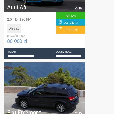
Audi A6
2016
SEDAN
2.0 TDI 190 KM
AUTOMAT
DIESEL
PRZEDNI
CENA ŚREDNIA
80 000 zł
OCENY
DOSTĘPNOŚĆ
Fiat Freemont
2015