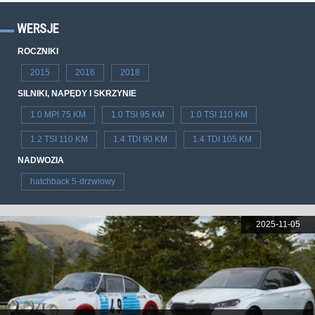
WERSJE
ROCZNIKI
2015
2016
2018
SILNIKI, NAPĘDY I SKRZYNIE
1.0 MPI 75 KM
1.0 TSI 95 KM
1.0 TSI 110 KM
1.2 TSI 110 KM
1.4 TDI 90 KM
1.4 TDI 105 KM
NADWOZIA
hatchback 5-drzwiowy
2025-11-05