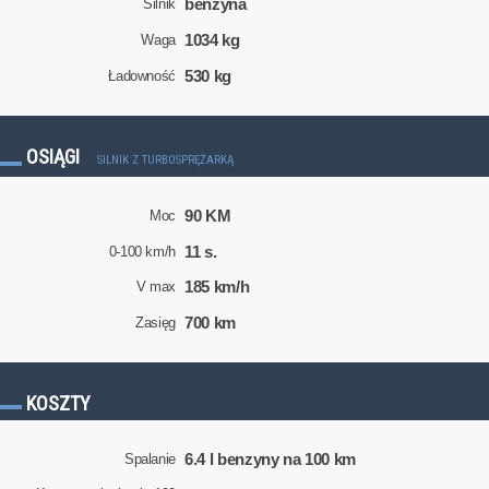
benzyna
Silnik
1034 kg
Waga
530 kg
Ładowność
OSIĄGI
SILNIK Z TURBOSPRĘŻARKĄ
90 KM
Moc
11 s.
0-100 km/h
185 km/h
V max
700 km
Zasięg
KOSZTY
6.4 l benzyny na 100 km
Spalanie