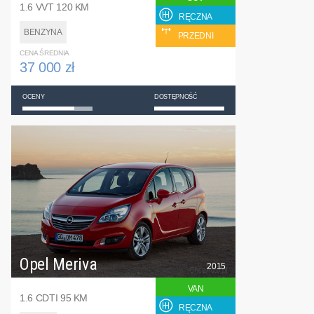
1.6 VVT 120 KM
RĘCZNA
BENZYNA
PRZEDNI
CENA ŚREDNIA
37 000 zł
OCENY
DOSTĘPNOŚĆ
Opel Meriva
2015
VAN
1.6 CDTI 95 KM
RĘCZNA