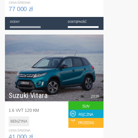
CENA ŚREDNIA
77 000 zł
OCENY
DOSTĘPNOŚĆ
Suzuki Vitara
2016
SUV
1.6 VVT 120 KM
RĘCZNA
BENZYNA
PRZEDNI
CENA ŚREDNIA
41 000 zł