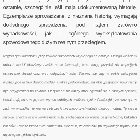
ostatnie, szczególnie jeśli mają udokumentowaną historię.
Egzemplarze sprowadzane, z nieznaną historią, wymagają
dokładnego sprawdzenia pod kątem zarówno
wypadkowości, jak i ogólnego wyeksploatowania
spowodowanego dużym realnym przebiegiem.
Najgorszymi doradcami przy zakupie samochodu używanego są emocje. Dlatego właśnie w
opisach modeli kładziemy nacisk na te informacje, które mogą przydać się w podjęciu
ostatecznej decyzji oraz przy oględzinach auta. Staramy się ująć w opisie najczęściej
występujące usterki danego modelu, a także podpowiedzieć, na jakie „przygody” powinniśmy
być przygotowani po zakupie. Oczywiście nie każdy musi zgadzać się z naszymi opiniami,
jednak mają one swoje podstawy we wnikliwych analizach rynku. Pamiętajcie, że nasz opis w
żadnym wypadku nie ma na celu bezkrytycznego wychwalania danego modelu. To raczej
surowa, chłodna ocena konkretnego auta, zachęcająca do równie pesymistycznej kalkulacji
kosztów. Zawsze trzeba mieć bowiem na uwadze to, że cena zakupu używanego pojazdu jest
dopiero początkiem wydatków.