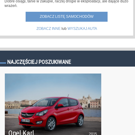
Dobre osiągi, tanie w zakupie, raczej drogie w eksploatacji, ale dające dużo
wrażeń.
ZOBACZ LISTĘ SAMOCHODÓW
ZOBACZ INNE
lub
WYSZUKAJ AUTA
NAJCZĘŚCIEJ POSZUKIWANE
Opel Karl
2015