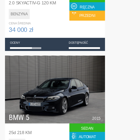
2.0 SKYACTIV-G 120 KM
RĘCZNA
BENZYNA
PRZEDNI
CENA ŚREDNIA
34 000 zł
OCENY
DOSTĘPNOŚĆ
BMW 5
2015
SEDAN
25d 218 KM
AUTOMAT