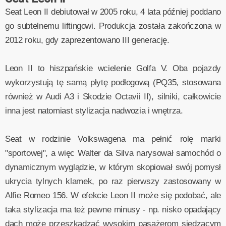
Seat Leon II debiutował w 2005 roku, 4 lata później poddano
go subtelnemu liftingowi. Produkcja została zakończona w
2012 roku, gdy zaprezentowano III generację.
Leon II to hiszpańskie wcielenie Golfa V. Oba pojazdy
wykorzystują tę samą płytę podłogową (PQ35, stosowana
również w Audi A3 i Skodzie Octavii II), silniki, całkowicie
inna jest natomiast stylizacja nadwozia i wnętrza.
Seat w rodzinie Volkswagena ma pełnić rolę marki
"sportowej", a więc Walter da Silva narysował samochód o
dynamicznym wyglądzie, w którym skopiował swój pomysł
ukrycia tylnych klamek, po raz pierwszy zastosowany w
Alfie Romeo 156. W efekcie Leon II może się podobać, ale
taka stylizacja ma też pewne minusy - np. nisko opadający
dach może przeszkadzać wysokim pasażerom siedzącym