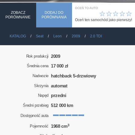
OCEŃ TO AUTO
☆
☆
☆
☆
☆
ZOBACZ
DODAJ DO
PORÓWNANIE
PORÓWNANIA
Oceń ten samochód jako pierwszy!
KATALOG
Seat
Leon
2009
2.0 TDI
2009
Rok produkcji
17 000 zł
Średnia cena
hatchback 5-drzwiowy
Nadwozie
automat
Skrzynia
przedni
Napęd
512 000 km
Średni przebieg
Dostępność auta
3
1968 cm
Pojemność