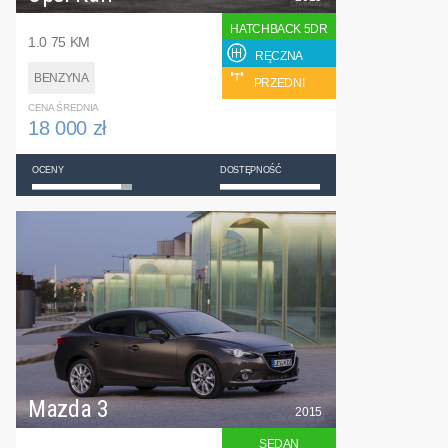
HATCHBACK 5DR
1.0 75 KM
RĘCZNA
BENZYNA
PRZEDNI
CENA ŚREDNIA
18 000 zł
OCENY
DOSTĘPNOŚĆ
Mazda 3
2015
SEDAN