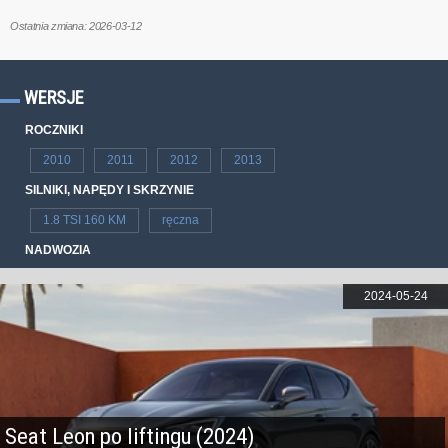
Ostatnia zmiana: 2026-03-12
WERSJE
ROCZNIKI
2010
2011
2012
2013
SILNIKI, NAPĘDY I SKRZYNIE
1.8 TSI 160 KM
ręczna
NADWOZIA
2024-05-24
Seat Leon po liftingu (2024)