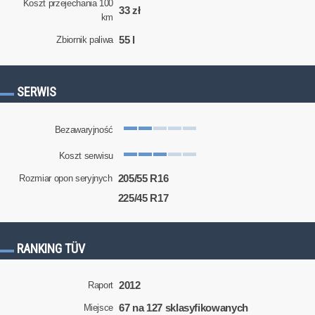
Koszt przejechania 100
33 zł
km
55 l
Zbiornik paliwa
SERWIS
Bezawaryjność
Koszt serwisu
205/55 R16
Rozmiar opon seryjnych
225/45 R17
RANKING TÜV
2012
Raport
67 na 127 sklasyfikowanych
Miejsce