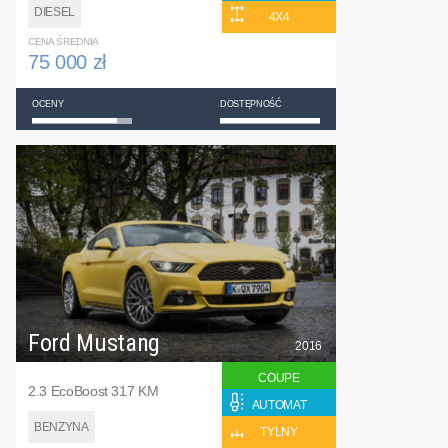
DIESEL
4X4
CENA ŚREDNIA
75 000 zł
OCENY
DOSTĘPNOŚĆ
Ford Mustang
2016
COUPE
2.3 EcoBoost 317 KM
AUTOMAT
BENZYNA
TYLNY