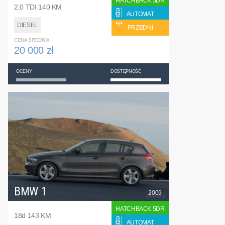
HATCHBACK 5DR
2.0 TDI 140 KM
AUTOMAT
DIESEL
PRZEDNI
CENA ŚREDNIA
20 000 zł
OCENY
DOSTĘPNOŚĆ
BMW 1
2009
HATCHBACK 5DR
18d 143 KM
AUTOMAT