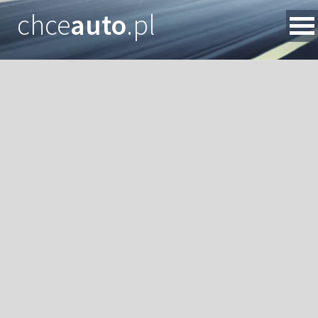
chce
auto
.pl