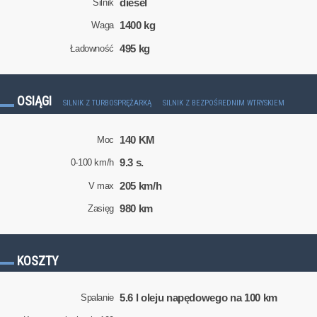
diesel
Silnik
1400 kg
Waga
495 kg
Ładowność
OSIĄGI
SILNIK Z TURBOSPRĘŻARKĄ
SILNIK Z BEZPOŚREDNIM WTRYSKIEM
140 KM
Moc
9.3 s.
0-100 km/h
205 km/h
V max
980 km
Zasięg
KOSZTY
5.6 l oleju napędowego na 100 km
Spalanie