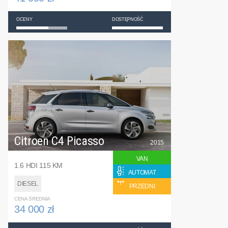
OCENY
DOSTĘPNOŚĆ
Citroen C4 Picasso
2015
VAN
1.6 HDI 115 KM
AUTOMAT
DIESEL
PRZEDNI
CENA ŚREDNIA
34 000 zł