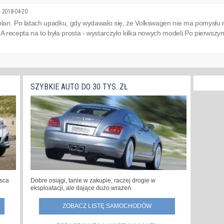
u
2018-04-20
olan. Po latach upadku, gdy wydawało się, że Volkswagen nie ma pomysłu n
 A recepta na to była prosta - wystarczyło kilka nowych modeli.Po pierwszym
SZYBKIE AUTO DO 30 TYS. ZŁ
jsca
Dobre osiągi, tanie w zakupie, raczej drogie w
eksploatacji, ale dające dużo wrażeń.
ZOBACZ LISTĘ SAMOCHODÓW