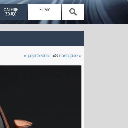
GALERIE
FILMY
ZDJĘĆ
« poprzednie
5/8
następne »