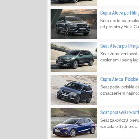
Cupra Ateca po lifit
Kilka dni temu pisal
od premiery Ateki Cu
Seat Ateca po liftin
Seat zaprezentował
designem i pełną łą
Cupra Ateca. Polski
Seat podał polskie 
oznaczeniem najmocni
Seat poprawił rekor
Seat zakończył pier
wzrosła o 17,6 proc.