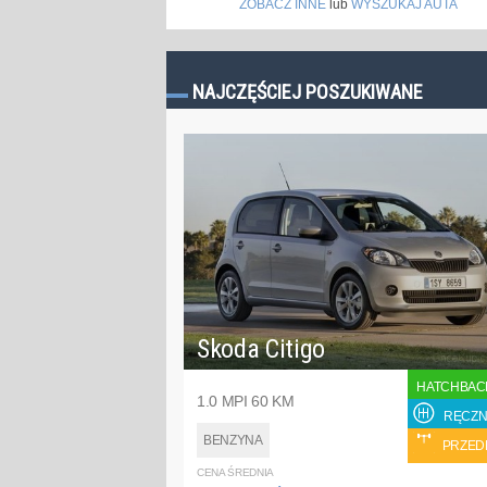
ZOBACZ INNE
lub
WYSZUKAJ AUTA
NAJCZĘŚCIEJ POSZUKIWANE
Skoda Citigo
HATCHBAC
1.0 MPI 60 KM
RĘCZN
BENZYNA
PRZED
CENA ŚREDNIA