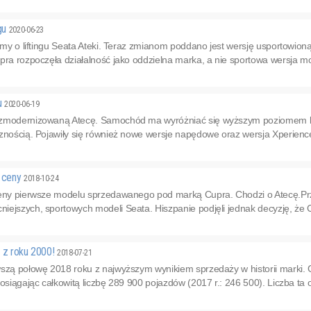
ngu
2020-06-23
iśmy o liftingu Seata Ateki. Teraz zmianom poddano jest wersję usportowio
pra rozpoczęła działalność jako oddzielna marka, a nie sportowa wersja mod
gu
2020-06-19
 zmodernizowaną Atecę. Samochód ma wyróżniać się wyższym poziomem be
cznością. Pojawiły się również nowe wersje napędowe oraz wersja Xperienc
e ceny
2018-10-24
ceny pierwsze modelu sprzedawanego pod marką Cupra. Chodzi o Atecę.Prz
ejszych, sportowych modeli Seata. Hiszpanie podjęli jednak decyzję, że C
d z roku 2000!
2018-07-21
wszą połowę 2018 roku z najwyższym wynikiem sprzedaży w historii marki.
 osiągając całkowitą liczbę 289 900 pojazdów (2017 r.: 246 500). Liczba ta 