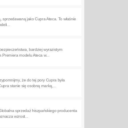
ną, sprzedawaną jako Cupra Ateca. To właśnie
eli...
zpieczeństwa, bardziej wyrazistym
e.Premiera modelu Ateca w...
ypomnijmy, że do tej pory Cupra była
upra stanie się osobną marką,...
 Globalna sprzedaż hiszpańskiego producenta
oznacza wzrost...