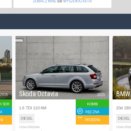
ZOBACZ INNE
lub
WYSZUKAJ AUTA
Skoda Octavia
BMW
2015
2015
K 5DR
KOMBI
1.6 TDI 110 KM
20d 19
A
RĘCZNA
DIESEL
DIESEL
NI
PRZEDNI
CENA ŚREDNIA
CENA ŚRE