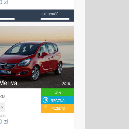
0 zł
DOSTĘPNOŚĆ
Meriva
2016
VAN
 KM
RĘCZNA
NA
PRZEDNI
DNIA
0 zł