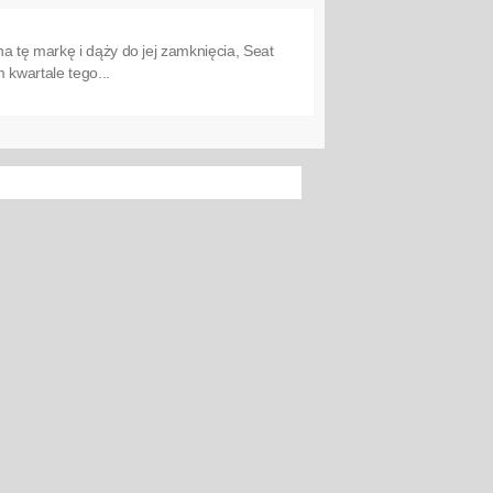
a tę markę i dąży do jej zamknięcia, Seat
 kwartale tego...