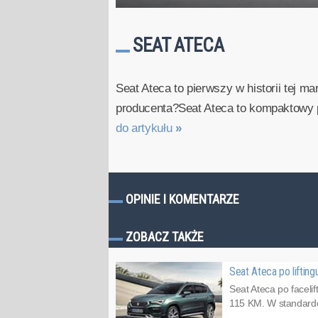
SEAT ATECA
Seat Ateca to pierwszy w historii tej 
producenta?Seat Ateca to kompaktowy p
do artykułu
»
OPINIE I KOMENTARZE
ZOBACZ TAKŻE
Seat Ateca po lifting
Seat Ateca po faceli
115 KM. W standardow