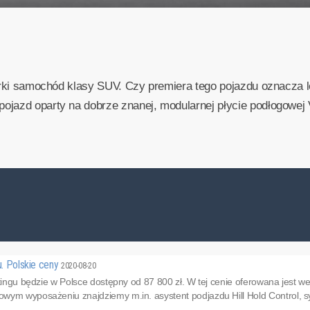
marki samochód klasy SUV. Czy premiera tego pojazdu oznacza 
ojazd oparty na dobrze znanej, modularnej płycie podłogowej
u. Polskie ceny
2020-08-20
ftingu będzie w Polsce dostępny od 87 800 zł. W tej cenie oferowana jest w
ym wyposażeniu znajdziemy m.in. asystent podjazdu Hill Hold Control, sy