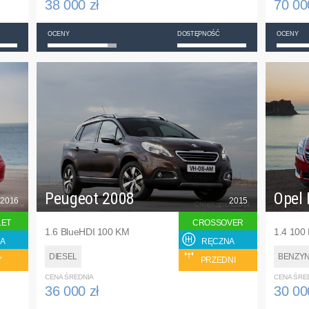
38 000 zł
70 00
OCENY
DOSTĘPNOŚĆ
OCENY
Peugeot 2008
Opel 
2016
2015
LET
CROSSOVER
1.6 BlueHDI 100 KM
1.4 100
A
RĘCZNA
DIESEL
BENZY
Y
PRZEDNI
CENA ŚREDNIA
CENA ŚRE
36 000 zł
30 00