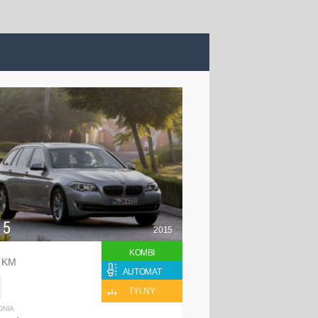
 5
2015
KOMBI
0 KM
AUTOMAT
TYLNY
DNIA