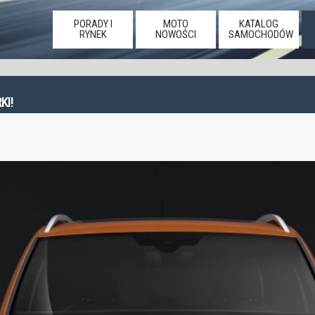
PORADY I
MOTO
KATALOG
RYNEK
NOWOŚCI
SAMOCHODÓW
KI!