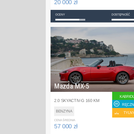
20 000 zł
OCENY
DOSTĘPNOŚĆ
Mazda MX-5
KABRIO
2.0 SKYACTIV-G 160 KM
RĘCZN
BENZYNA
TYLN
CENA ŚREDNIA
57 000 zł